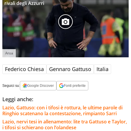
rivali degli Azzurri
Ansa
Federico Chiesa
Gennaro Gattuso
Italia
Seguici su:
Google Discover
Fonti preferite
Leggi anche:
Lazio, Gattuso: con i tifosi è rottura, le ultime parole di
Ringhio scatenano la contestazione, rimpianto Sarri
Lazio, nervi tesi in allenamento: lite tra Gattuso e Taylor,
i tifosi si schierano con l’olandese