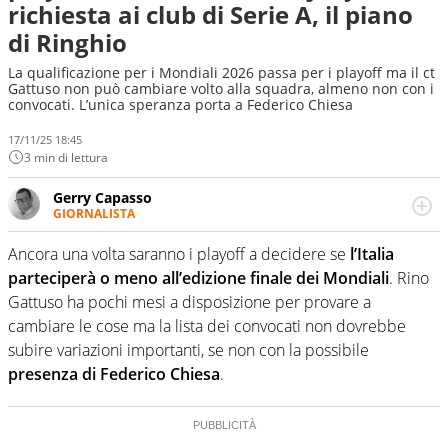
richiesta ai club di Serie A, il piano
di Ringhio
La qualificazione per i Mondiali 2026 passa per i playoff ma il ct
Gattuso non può cambiare volto alla squadra, almeno non con i
convocati. L’unica speranza porta a Federico Chiesa
17/11/25 18:45
3 min di lettura
Gerry Capasso
GIORNALISTA
Per lui gli sport americani non hanno segreti: basket,
football, baseball e la capacità innata di trovare la notizia
Ancora una volta saranno i playoff a decidere se
l’Italia
dove altri non vedono granché
parteciperà o meno all’edizione finale dei Mondiali
. Rino
Gattuso ha pochi mesi a disposizione per provare a
cambiare le cose ma la lista dei convocati non dovrebbe
subire variazioni importanti, se non con la possibile
presenza di Federico Chiesa
.