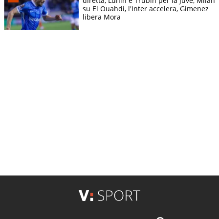
diretta, Lunin e Trubin per la Juve, Milan
su El Ouahdi, l'Inter accelera, Gimenez
libera Mora