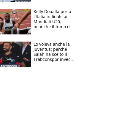
Sinner si conferma
terzo. Quanti malori
Kelly Doualla porta
a Montreal
l'Italia in finale ai
Mondiali U20,
neanche il fumo di
un incendio la frena
sui 100 metri
Lo voleva anche la
Juventus: perché
Salah ha scelto il
Trabzonspor invece
di un top club