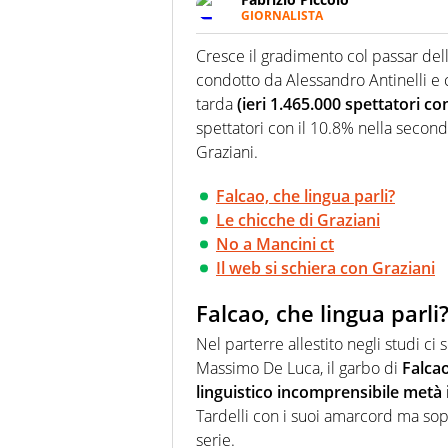
GIORNALISTA
Nella sua carriera ha seguito 
agenzie e testate. Esperienza
Cresce il gradimento col passar delle
prevalentemente di calcio
condotto da Alessandro Antinelli e c
tarda
(ieri 1.465.000 spettatori co
spettatori con il 10.8% nella second
Graziani.
Falcao, che lingua parli?
Le chicche di Graziani
No a Mancini ct
Il web si schiera con Graziani
Falcao, che lingua parli
Nel parterre allestito negli studi ci 
Massimo De Luca, il garbo di
Falca
linguistico incomprensibile metà
Tardelli con i suoi amarcord ma sopra
serie.