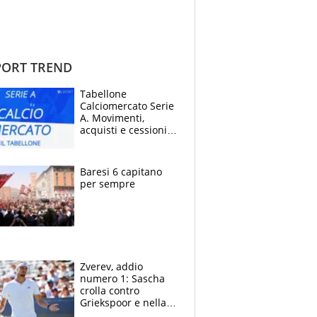
ORT TREND
Tabellone
Calciomercato Serie
A. Movimenti,
acquisti e cessioni:
estate 2026-27
Baresi 6 capitano
per sempre
Zverev, addio
numero 1: Sascha
crolla contro
Griekspoor e nella
sfida a due con