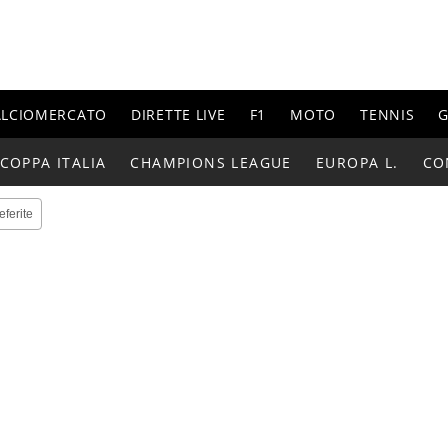
ALCIOMERCATO
DIRETTE LIVE
F1
MOTO
TENNIS
G
COPPA ITALIA
CHAMPIONS LEAGUE
EUROPA L.
CO
eferite