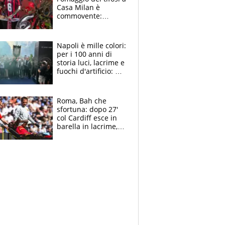
Casa Milan è
commovente:
maglie, bandiere,
sciarpe, lacrime e
bigliettini
Napoli è mille colori:
per i 100 anni di
storia luci, lacrime e
fuochi d'artificio: De
Laurentiis salta al
coro anti-Juve
Roma, Bah che
sfortuna: dopo 27'
col Cardiff esce in
barella in lacrime,
Dybala rigore da
schiaffi, i giallorossi
prendono 3 gol in
45'