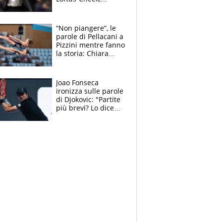
Estupinian e
Gimenez in bilico,
Soulè e Osorio nel
“Non piangere”, le
mirino
parole di Pellacani a
Pizzini mentre fanno
la storia: Chiara
batte anche il
record di Ceccon
Joao Fonseca
ironizza sulle parole
di Djokovic: "Partite
più brevi? Lo dice
solo perché sta
invecchiando..."