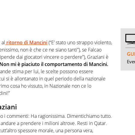
 al
ritorno di Mancini
(“E’ stato uno strappo violento,
nissimo, non è che ce ne siano tanti”), se Falcao
GUI
“dipende dai giocatori vincere o perdere”), Graziani è
Even
Non mi è piaciuto il comportamento di Mancini.
rande stima per lui, le scelte possono essere
ui si è allontanato in quel periodo della nazionale
imo cosa ho vissuto, in Nazionale non ce lo
ini!”
aziani
o i commenti: Ha ragionissima. Dimentichiamo tutto.
andare a prendere i milioni altrove. Resti in Qatar.
tt’altro spessore morale, una persona vera,