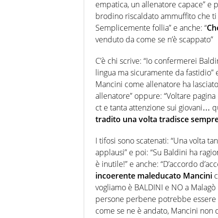
empatica, un allenatore capace” e 
brodino riscaldato ammuffito che ti 
Semplicemente follia” e anche: “
Che
venduto da come se n’è scappato”
C’è chi scrive: “Io confermerei Baldi
lingua ma sicuramente da fastidio” e 
Mancini come allenatore ha lasciato 
allenatore” oppure: “Voltare pagina 
ct e tanta attenzione sui giovani… qu
tradito una volta tradisce semp
I tifosi sono scatenati: “Una volta 
applausi” e poi: “Su Baldini ha rag
è inutile!” e anche: “D’accordo d’ac
incoerente maleducato Mancini
c
vogliamo è BALDINI e NO a Malagò n
persone perbene potrebbe essere la 
come se ne è andato, Mancini non d