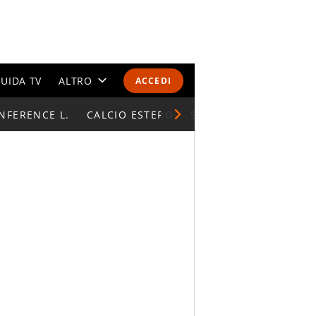
UIDA TV
ALTRO
ACCEDI
NFERENCE L.
CALENDARI E CLASSIFICHE
CALCIO ESTERO
SUPERCOPPA ITALIAN
ALTRI SPORT
MONDIALI 2026
OLIMPIADI
GOSSIP
LIFESTYLE