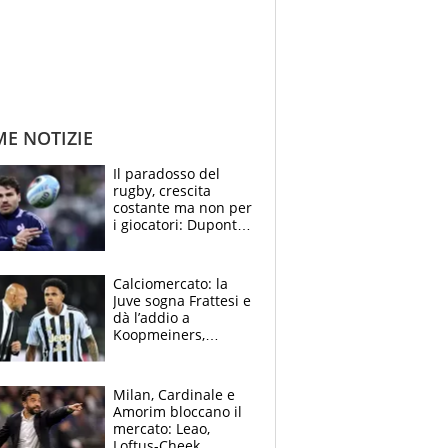
ME NOTIZIE
Il paradosso del
rugby, crescita
costante ma non per
i giocatori: Dupont
(il più pagato al
mondo) guadagna
solo 1,4 milioni
Calciomercato: la
all'anno
Juve sogna Frattesi e
dà l’addio a
Koopmeiners,
Romero si allontana
dall’Inter, Fiorentina
scatenata
Milan, Cardinale e
Amorim bloccano il
mercato: Leao,
Loftus-Cheek,