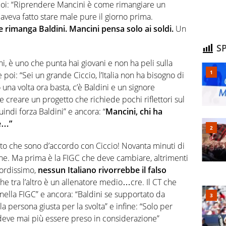
poi: “Riprendere Mancini è come rimangiare un
aveva fatto stare male pure il giorno prima.
 rimanga Baldini. Mancini pensa solo ai soldi.
Un
SP
ni, è uno che punta hai giovani e non ha peli sulla
poi: “Sei un grande Ciccio, l’Italia non ha bisogno di
una volta ora basta, c’è Baldini e un signore
e creare un progetto che richiede pochi riflettori sul
indi forza Baldini” e ancora: “
Mancini, chi ha
re…”
tanto che sono d’accordo con Ciccio! Novanta minuti di
ione. Ma prima è la FIGC che deve cambiare, altrimenti
cordissimo,
nessun Italiano rivorrebbe il falso
he tra l’altro è un allenatore medio…cre. Il CT che
ella FIGC” e ancora: “Baldini se supportato da
persona giusta per la svolta” e infine: “Solo per
eve mai più essere preso in considerazione”