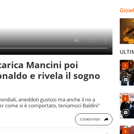
Gioie
ULTI
scarica Mancini poi
naldo e rivela il sogno
ndiali, aneddoti gustosi ma anche il no a
er come si è comportato, teniamoci Baldini"
CONDIVIDI