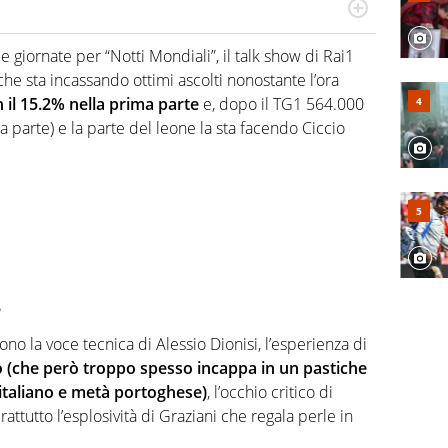
numerose manifestazioni sportive e collaborato con
, competenza, conoscenza e memoria storica. Si occupa
 giornate per “Notti Mondiali”, il talk show di Rai1
he sta incassando ottimi ascolti nonostante l’ora
n il 15.2% nella prima parte
e, dopo il TG1 564.000
a parte) e la parte del leone la sta facendo Ciccio
?
sono la voce tecnica di Alessio Dionisi, l’esperienza di
o (che però troppo spesso incappa in un pastiche
 italiano e metà portoghese)
, l’occhio critico di
ttutto l’esplosività di Graziani che regala perle in