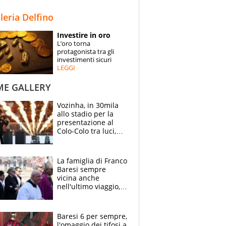
STORIE
lleria Delfino
SPECIALI
Investire in oro
L’oro torna
ESPERTI
protagonista tra gli
investimenti sicuri
LEGGI
CONTATTI
ME GALLERY
Vozinha, in 30mila
allo stadio per la
presentazione al
Colo-Colo tra luci,
spettacolo, elicotteri
e paracadutisti
La famiglia di Franco
Baresi sempre
vicina anche
nell'ultimo viaggio,
la moglie Maura, i
figli e i suoi cari
circondati
Baresi 6 per sempre,
dall'affetto dei tifosi
l'omaggio dei tifosi a