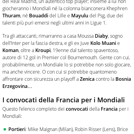
del Real Madrid, un autentico top player; insieme a lui non
giocheranno i Mondiali né la colonna bianconera Khephren
Thuram
, né
Bouaddi
del Lille e
Mayulu
del Psg, due dei
talenti più puri emersi negli ultimi anni in Ligue 1.
Tra gli attaccanti, rimarranno a casa Moussa
Diaby
, sogno
dell’Inter per la fascia destra, e gli ex Juve
Kolo
Muani
e
Koman
, oltre a
Kroupi
, 19enne dal talento spaventoso,
autore di 12 gol in Premier col Bournemouth. Gente con cui,
probabilmente, un Mondiale lo si potrebbe non solo giocare,
ma anche vincere. O con cui si potrebbe quantomeno
affrontare con sicurezza un playoff a
Zenica
contro la
Bosnia
Erzegovina
…
I convocati della Francia per i Mondiali
Questo l’elenco completo dei
convocati
della
Francia
per i
Mondiali:
Portieri
: Mike Maignan (Milan), Robin Risser (Lens), Brice