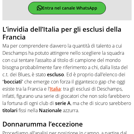
Entra nel canale WhatsApp
L’invidia dell’Italia per gli esclusi della
Francia
Ma per comprendere davvero la quantità di talento a cui
Deschamps ha potuto attingere nello scegliere la squadra
con cui tentare l’assalto al titolo di campione del mondo
bisogna probabilmente fare riferimento a chi, dalla lista del
c.t. dei Blues, è stato
escluso
. Ed è proprio dall’elenco dei
“
bocciati
” che emerge con forza il gigantesco gap che oggi
esiste tra la Francia e l’
Italia
: tra gli esclusi di Deschamps,
infatti, figurano una serie di giocatori che non solo farebbero
la fortuna di ogni club di
serie A
, ma che di sicuro sarebbero
titolari
fissi nella
Nazionale
azzurra.
Donnarumma l’eccezione
Procediamo all’analisi per posizione in campo, a partire dal