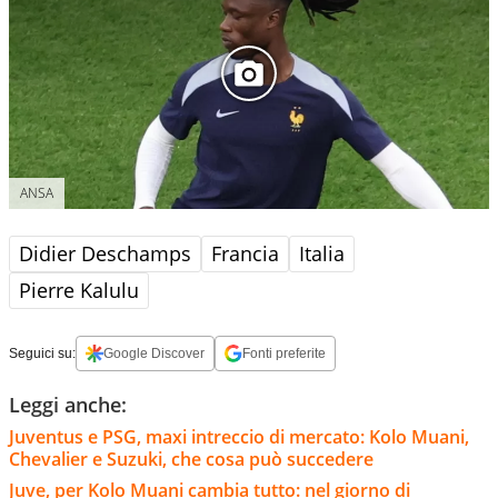
ANSA
Didier Deschamps
Francia
Italia
Pierre Kalulu
Seguici su:
Google Discover
Fonti preferite
Leggi anche:
Juventus e PSG, maxi intreccio di mercato: Kolo Muani,
Chevalier e Suzuki, che cosa può succedere
Juve, per Kolo Muani cambia tutto: nel giorno di