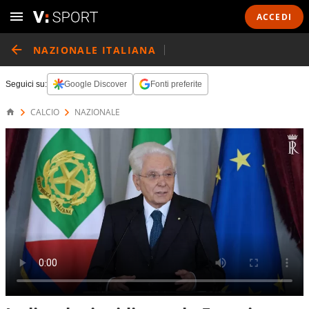
ACCEDI
NAZIONALE ITALIANA
Seguici su:
Google Discover
Fonti preferite
CALCIO
NAZIONALE