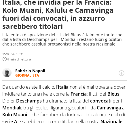
Italia, che invidia per la Francia:
Kolo Muani, Kalulu e Camavinga
fuori dai convocati, in azzurro
sarebbero titolari
Il talento a disposizione del c.t. dei Bleus è talmente tanto che
dalla lista di Deschamps per i Mondiali restano fuori giocatori
che sarebbero assoluti protagonisti nella nostra Nazionale
15/05/26 13:31
4 min di lettura
Fabrizio Napoli
GIORNALISTA
Giornalista professionista, per Virgilio Sport segue anche
il calcio ma è con la pallanuoto che esalta competenze e
Da quando esiste il calcio, l’
Italia
non si è mai trovata a dover
passioni. Cura la comunicazione di HaBaWaBa, il più
invidiare tanto una rivale come la
Francia
: il c.t. dei
Bleus
grande festival di waterpolo per bambini al mondo
Didier
Deschamps
ha diramato la lista dei
convocati
per i
Mondiali
, tra gli esclusi figurano giocatori – da
Camavinga
a
Kolo
Muani
– che farebbero la fortuna di qualunque club di
serie A
e sarebbero di certo titolari nella nostra
Nazionale
.