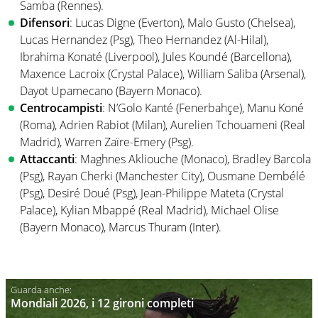
Samba (Rennes).
Difensori
: Lucas Digne (Everton), Malo Gusto (Chelsea),
Lucas Hernandez (Psg), Theo Hernandez (Al-Hilal),
Ibrahima Konaté (Liverpool), Jules Koundé (Barcellona),
Maxence Lacroix (Crystal Palace), William Saliba (Arsenal),
Dayot Upamecano (Bayern Monaco).
Centrocampisti
: N’Golo Kanté (Fenerbahçe), Manu Koné
(Roma), Adrien Rabiot (Milan), Aurelien Tchouameni (Real
Madrid), Warren Zaïre-Emery (Psg).
Attaccanti
: Maghnes Akliouche (Monaco), Bradley Barcola
(Psg), Rayan Cherki (Manchester City), Ousmane Dembélé
(Psg), Desiré Doué (Psg), Jean-Philippe Mateta (Crystal
Palace), Kylian Mbappé (Real Madrid), Michael Olise
(Bayern Monaco), Marcus Thuram (Inter).
Mondiali 2026, i 12 gironi completi