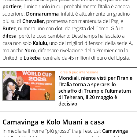
portiere
, l’unico ruolo in cui probabilmente l’Italia è ancora
superiore:
Donnarumma
, infatti, è attualmente un gradino
più su di
Chevalier
, promessa non mantenuta del Psg, e
Butez
, numero uno con doti da regista del Como. Già in
difesa
, però, le cose cambiano: Deschamps ha lasciato a
casa non solo
Kalulu
, uno dei migliori difensori della serie A,
ma anche
Yoro
, difensore rivelazione della Premier con lo
United, e
Lukeba
, centrale da 45 milioni di euro del Lipsia.
Forse ti può interessare
Mondiali, niente visti per l’Iran e
l’Italia torna a sperare: lo
schiaffo di Trump e l’ultimatum
di Teheran, il 20 maggio è
decisivo
Camavinga e Kolo Muani a casa
In mediana il nome “più grosso” tra gli esclusi:
Camavinga