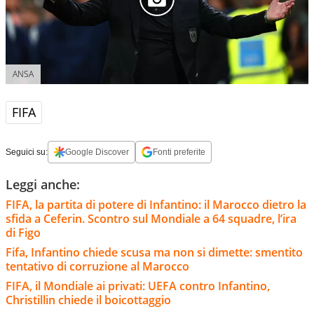
ANSA
FIFA
Seguici su:
Google Discover
Fonti preferite
Leggi anche:
FIFA, la partita di potere di Infantino: il Marocco dietro la
sfida a Ceferin. Scontro sul Mondiale a 64 squadre, l’ira
di Figo
Fifa, Infantino chiede scusa ma non si dimette: smentito
tentativo di corruzione al Marocco
FIFA, il Mondiale ai privati: UEFA contro Infantino,
Christillin chiede il boicottaggio