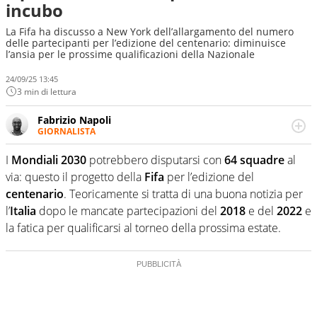
incubo
La Fifa ha discusso a New York dell’allargamento del numero
delle partecipanti per l’edizione del centenario: diminuisce
l’ansia per le prossime qualificazioni della Nazionale
24/09/25 13:45
3 min di lettura
Fabrizio Napoli
GIORNALISTA
Giornalista professionista, per Virgilio Sport segue anche
il calcio ma è con la pallanuoto che esalta competenze e
I
Mondiali 2030
potrebbero disputarsi con
64 squadre
al
passioni. Cura la comunicazione di HaBaWaBa, il più
via: questo il progetto della
Fifa
per l’edizione del
grande festival di waterpolo per bambini al mondo
centenario
. Teoricamente si tratta di una buona notizia per
l’
Italia
dopo le mancate partecipazioni del
2018
e del
2022
e
la fatica per qualificarsi al torneo della prossima estate.