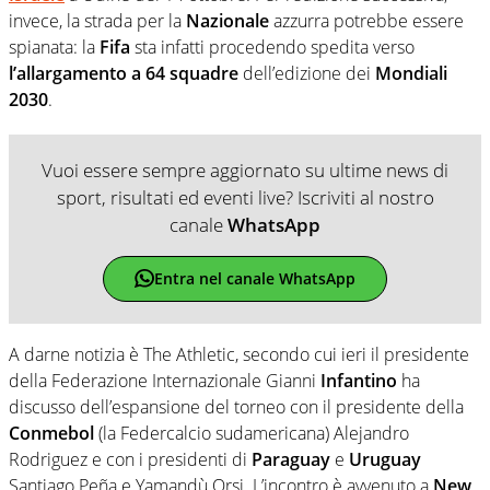
invece, la strada per la
Nazionale
azzurra potrebbe essere
spianata: la
Fifa
sta infatti procedendo spedita verso
l’allargamento a 64 squadre
dell’edizione dei
Mondiali
2030
.
Vuoi essere sempre aggiornato su ultime news di
sport, risultati ed eventi live? Iscriviti al nostro
canale
WhatsApp
Entra nel canale WhatsApp
A darne notizia è The Athletic, secondo cui ieri il presidente
della Federazione Internazionale Gianni
Infantino
ha
discusso dell’espansione del torneo con il presidente della
Conmebol
(la Federcalcio sudamericana) Alejandro
Rodriguez e con i presidenti di
Paraguay
e
Uruguay
Santiago Peña e Yamandù Orsi. L’incontro è avvenuto a
New