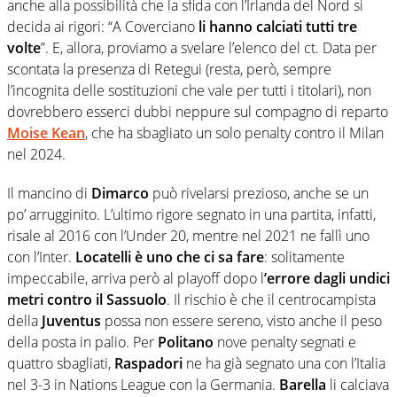
anche alla possibilità che la sfida con l’Irlanda del Nord si
decida ai rigori: “A Coverciano
li hanno calciati tutti tre
volte
”. E, allora, proviamo a svelare l’elenco del ct. Data per
scontata la presenza di Retegui (resta, però, sempre
l’incognita delle sostituzioni che vale per tutti i titolari), non
dovrebbero esserci dubbi neppure sul compagno di reparto
Moise Kean
, che ha sbagliato un solo penalty contro il Milan
nel 2024.
Il mancino di
Dimarco
può rivelarsi prezioso, anche se un
po’ arrugginito. L’ultimo rigore segnato in una partita, infatti,
risale al 2016 con l’Under 20, mentre nel 2021 ne fallì uno
con l’Inter.
Locatelli è uno che ci sa fare
: solitamente
impeccabile, arriva però al playoff dopo l
’errore dagli undici
metri contro il Sassuolo
. Il rischio è che il centrocampista
della
Juventus
possa non essere sereno, visto anche il peso
della posta in palio. Per
Politano
nove penalty segnati e
quattro sbagliati,
Raspadori
ne ha già segnato una con l’Italia
nel 3-3 in Nations League con la Germania.
Barella
li calciava