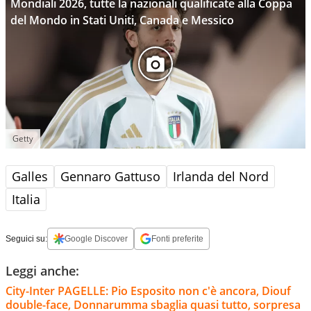
Mondiali 2026, tutte la nazionali qualificate alla Coppa
del Mondo in Stati Uniti, Canada e Messico
Getty
Galles
Gennaro Gattuso
Irlanda del Nord
Italia
Seguici su:
Google Discover
Fonti preferite
Leggi anche:
City-Inter PAGELLE: Pio Esposito non c'è ancora, Diouf
double-face, Donnarumma sbaglia quasi tutto, sorpresa