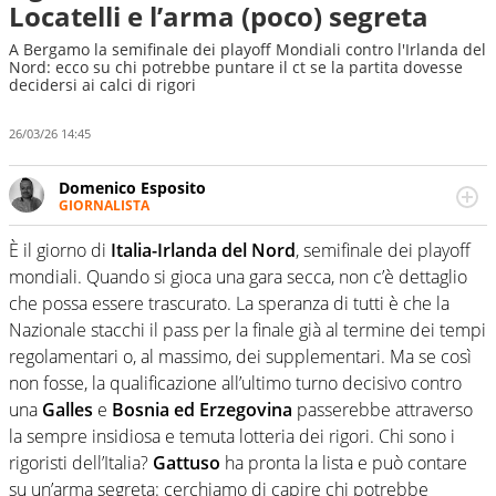
Locatelli e l’arma (poco) segreta
A Bergamo la semifinale dei playoff Mondiali contro l'Irlanda del
Nord: ecco su chi potrebbe puntare il ct se la partita dovesse
decidersi ai calci di rigori
26/03/26 14:45
Domenico Esposito
GIORNALISTA
Da vent’anni in campo e sul campo per vivere ogni evento
in tutte le sue sfaccettature. Passione smisurata per il
È il giorno di
Italia-Irlanda del Nord
, semifinale dei playoff
calcio e per la sfera di cuoio. Il pallone è una cosa
mondiali. Quando si gioca una gara secca, non c’è dettaglio
serissima, guai a dirgli di no
che possa essere trascurato. La speranza di tutti è che la
Nazionale stacchi il pass per la finale già al termine dei tempi
regolamentari o, al massimo, dei supplementari. Ma se così
non fosse, la qualificazione all’ultimo turno decisivo contro
una
Galles
e
Bosnia ed Erzegovina
passerebbe attraverso
la sempre insidiosa e temuta lotteria dei rigori. Chi sono i
rigoristi dell’Italia?
Gattuso
ha pronta la lista e può contare
su un’arma segreta: cerchiamo di capire chi potrebbe