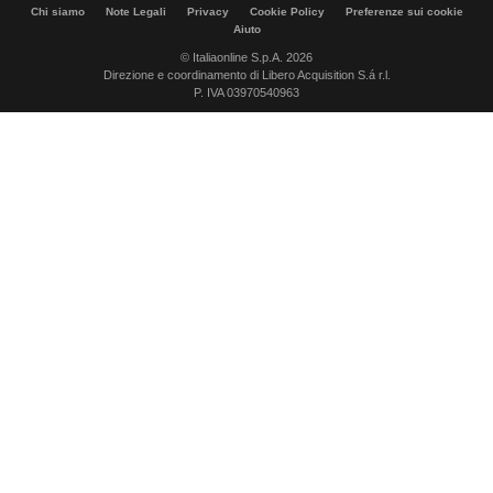
Chi siamo
Note Legali
Privacy
Cookie Policy
Preferenze sui cookie
Aiuto
© Italiaonline S.p.A. 2026
Direzione e coordinamento di Libero Acquisition S.á r.l.
P. IVA 03970540963