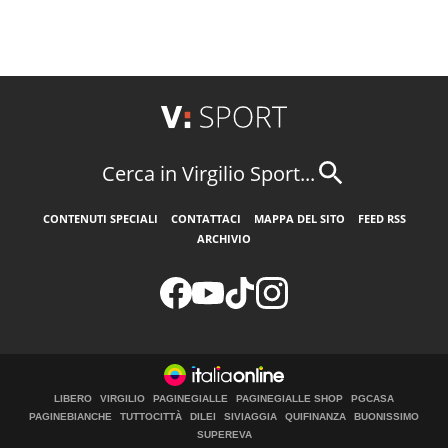
Cerca in Virgilio Sport...
CONTENUTI SPECIALI
CONTATTACI
MAPPA DEL SITO
FEED RSS
ARCHIVIO
LIBERO
VIRGILIO
PAGINEGIALLE
PAGINEGIALLE SHOP
PGCASA
PAGINEBIANCHE
TUTTOCITTÀ
DILEI
SIVIAGGIA
QUIFINANZA
BUONISSIMO
SUPEREVA