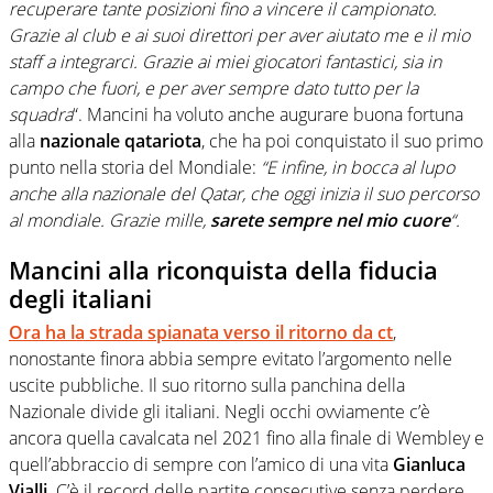
recuperare tante posizioni fino a vincere il campionato.
Grazie al club e ai suoi direttori per aver aiutato me e il mio
staff a integrarci. Grazie ai miei giocatori fantastici, sia in
campo che fuori, e per aver sempre dato tutto per la
squadra
“. Mancini ha voluto anche augurare buona fortuna
alla
nazionale qatariota
, che ha poi conquistato il suo primo
punto nella storia del Mondiale:
“E infine, in bocca al lupo
anche alla nazionale del Qatar, che oggi inizia il suo percorso
al mondiale. Grazie mille,
sarete sempre nel mio cuore
“.
Mancini alla riconquista della fiducia
degli italiani
Ora ha la strada spianata verso il ritorno da ct
,
nonostante finora abbia sempre evitato l’argomento nelle
uscite pubbliche. Il suo ritorno sulla panchina della
Nazionale divide gli italiani. Negli occhi ovviamente c’è
ancora quella cavalcata nel 2021 fino alla finale di Wembley e
quell’abbraccio di sempre con l’amico di una vita
Gianluca
Vialli
. C’è il record delle partite consecutive senza perdere