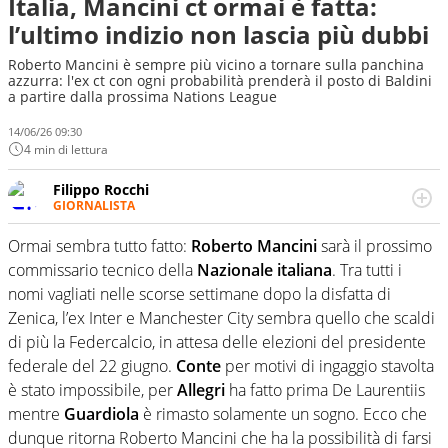
Italia, Mancini ct ormai è fatta:
l’ultimo indizio non lascia più dubbi
Roberto Mancini è sempre più vicino a tornare sulla panchina
azzurra: l'ex ct con ogni probabilità prenderà il posto di Baldini
a partire dalla prossima Nations League
14/06/26 09:30
4 min di lettura
Filippo Rocchi
GIORNALISTA
Cresciuto tra una staccata di Alonso, un dritto di Federer
e un fade away di Kobe, il calcio ha la meglio. Ha seguito
Ormai sembra tutto fatto:
Roberto Mancini
sarà il prossimo
diverse manifestazioni sportive e non. Ama scoprire
commissario tecnico della
Nazionale italiana
. Tra tutti i
nuove storie e raccontarle.
nomi vagliati nelle scorse settimane dopo la disfatta di
Zenica, l’ex Inter e Manchester City sembra quello che scaldi
di più la Federcalcio, in attesa delle elezioni del presidente
federale del 22 giugno.
Conte
per motivi di ingaggio stavolta
è stato impossibile, per
Allegri
ha fatto prima De Laurentiis
mentre
Guardiola
è rimasto solamente un sogno. Ecco che
dunque ritorna Roberto Mancini che ha la possibilità di farsi