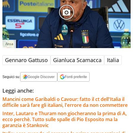
Ansa
Gennaro Gattuso
Gianluca Scamacca
Italia
Seguici su:
Google Discover
Fonti preferite
Leggi anche:
Mancini come Garibaldi o Cavour: fatto il ct dell'Italia il
difficile sarà fare gli italiani, l'errore da non commettere
Inter, Lautaro e Thuram non giocheranno la prima di A,
ecco perchè. Tutto sulle spalle di Pio Esposito ma la
garanzia è Stankovic