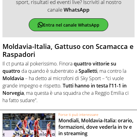
sport, risultati ed eventi live? Iscriviti al nostro
canale
WhatsApp
Entra nel canale WhatsApp
Moldavia-Italia, Gattuso con Scamacca e
Raspadori
Il ct punta al pokerissimo. Finora
quattro vittorie su
quattro
da quando è subentrato a
Spalletti
, ma contro la
Moldavia
– ha detto ai microfoni di Sky Sport – “ci vuole
grande impegno e rispetto.
Tutti hanno in testa l’11-1 in
Norvegia
, ma questa è una squadra che a Reggio Emilia ci
ha fatto sudare”.
Forse ti può interessare
Mondiali, Moldavia-Italia: orario,
formazioni, dove vederla in tv e
in streaming