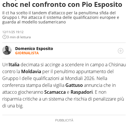
choc nel confronto con Pio Esposito
Il ct ha scelto il tandem d'attacco per la penultima sfida del
Gruppo I. Poi attacca il sistema delle qualificazioni europee e
guarda al modello sudamericano
12/11/25 19:12
3 min di lettura
Domenico Esposito
GIORNALISTA
Da vent’anni in campo e sul campo per vivere ogni evento
in tutte le sue sfaccettature. Passione smisurata per il
Un’
Italia
decimata si accinge a scendere in campo a Chisinau
calcio e per la sfera di cuoio. Il pallone è una cosa
contro la
Moldavia
per il penultimo appuntamento del
serissima, guai a dirgli di no
Gruppo I delle qualificazioni ai Mondiali 2026. Nella
conferenza stampa della vigilia
Gattuso
annuncia che in
attacco giocheranno
Scamacca
e
Raspadori
. E non
risparmia critiche a un sistema che rischia di penalizzare più
di una big.