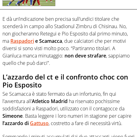
E dà un’indicazione ben precisa sull’undici titolare che
scenderà in campo allo Stadionul Zimbru di Chisinau. No,
non giocheranno Retegui e Pio Esposito dal primo minuto,
ma
Raspadori
e Scamacca
, due calciatori che per motivi
diversi si sono visti molto poco. “Partiranno titolari. A
Gianluca manca minutaggio:
non deve strafare
, sappiamo
quello che può darci”.
L’azzardo del ct e il confronto choc con
Pio Esposito
Se Scamacca è stato fermato da un infortunio, fin qui
l’avventura all’
Atletico Madrid
ha riservato pochissime
soddisfazioni a Raspadori, utilizzato con il contagocce da
Simeone
. Basta leggere i loro numeri in stagione per capire
l’azzardo di
Gattuso
, costretto a fare di necessità virtù.
Sommando i minuti accumulati dai due attaccanti, viene fuori