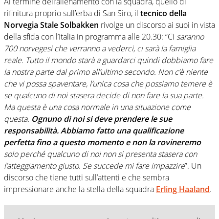
Al termine dell’allenamento con la squadra, quello di
rifinitura proprio sull’erba di San Siro, il
tecnico della
Norvegia Stale Solbakken
rivolge un discorso ai suoi in vista
della sfida con l’Italia in programma alle 20.30: “Ci
saranno
700 norvegesi che verranno a vederci, ci sarà la famiglia
reale. Tutto il mondo starà a guardarci quindi dobbiamo fare
la nostra parte dal primo all’ultimo secondo. Non c’è niente
che vi possa spaventare, l’unica cosa che possiamo temere è
se qualcuno di noi stasera decide di non fare la sua parte.
Ma questa è una cosa normale in una situazione come
questa.
Ognuno di noi si deve prendere le sue
responsabilità. Abbiamo fatto una qualificazione
perfetta fino a questo momento e non la rovineremo
solo perché qualcuno di noi non si presenta stasera con
l’atteggiamento giusto. Se succede mi fare impazzire
”. Un
discorso che tiene tutti sull’attenti e che sembra
impressionare anche la stella della squadra
Erling Haaland
.