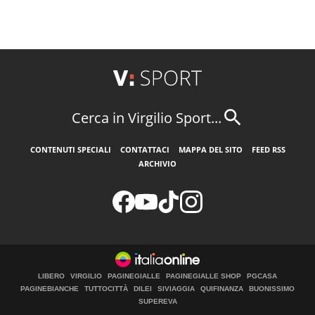
Cerca in Virgilio Sport...
CONTENUTI SPECIALI
CONTATTACI
MAPPA DEL SITO
FEED RSS
ARCHIVIO
LIBERO
VIRGILIO
PAGINEGIALLE
PAGINEGIALLE SHOP
PGCASA
PAGINEBIANCHE
TUTTOCITTÀ
DILEI
SIVIAGGIA
QUIFINANZA
BUONISSIMO
SUPEREVA