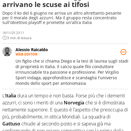
arrivano le scuse ai tifosi
Dopo il ko del 6 giugno ne arriva un altro altrettanto pesante
per il morale degli azzurri. Ma il gruppo resta concentrato
sull'obiettivo playoff e promette un'altra Italia
16/11/25 23:11
3 min di lettura
Alessio Raicaldo
WEB EDITOR
Un figlio che si chiama Diego e la tesi di laurea sugli stadi
di proprietà in Italia. Il calcio quale filo conduttore
irrinunciabile tra passione e professione. Per Virgilio
Sport indaga, approfondisce e scandaglia l'universo
mondo dello sport per antonomasia
L’
Italia
dura un tempo e non basta. Forse più che i demeriti
azzurri, ci sono i meriti di una
Norvegia
che si è dimostrata
nettamente superiore. E questo è l’aspetto che preoccupa di
più, probabilmente, in ottica Mondiali. La squadra di
Gattuso
chiude al secondo posto e si sapeva già ma
confermando di non essere competitiva con la prima della