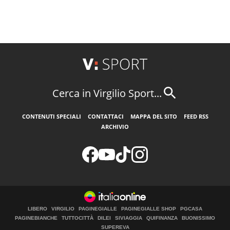
Cerca in Virgilio Sport...
CONTENUTI SPECIALI
CONTATTACI
MAPPA DEL SITO
FEED RSS
ARCHIVIO
LIBERO
VIRGILIO
PAGINEGIALLE
PAGINEGIALLE SHOP
PGCASA
PAGINEBIANCHE
TUTTOCITTÀ
DILEI
SIVIAGGIA
QUIFINANZA
BUONISSIMO
SUPEREVA