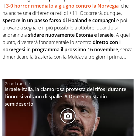
il
3-0 horror rimediato a giugno contro la Norvegia
, che
ha anche una differenza reti di +11. Occorrerà, dunque,
sperare in un passo farso di Haaland e compagni
e poi
provare a segnare il più possibile a ottobre, quando si
andranno a
sfidare nuovamente Estonia e Israele
. A quel
punto, diventerà fondamentale lo scontro
diretto con i
norvegesi in programma il prossimo 16 novembre
, senza
dimenticare la trasferta con la Moldavia tre giorni prima…
Israele-Italia, la clamorosa protesta dei tifosi durante
l’inno: si voltano di spalle. A Debrecen stadio
semideserto