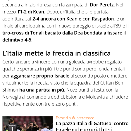
seconda a inizio ripresa con la zampata di
Dor Peretz
. Nel
mezzo,
l’1-2 di Kean
. Dopo, un’Italia che si è portata
addirittura sul
2-4 ancora con Kean e con Raspadori
, e un
finale al cardiopalma con il nuovo pareggio d’Israele all’89’ e il
tiro-cross di Tonali baciato dalla Dea bendata a fissare il
definitivo 4-5
.
L’Italia mette la freccia in classifica
Certo, andare a vincere con una goleada avrebbe regalato
qualche speranza in più, i tre punti sono però fondamentali
per
agganciare proprio Israele
al secondo posto e mettere
virtualmente la freccia, visto che la squadra del Ct Ran Ben
Shimon
ha una partita in più
. Nove punti a testa, con la
Norvegia al comando a dodici, Estonia e Moldavia a chiudere
rispettivamente con tre e zero punti.
Forse ti può interessare
La pazza Italia di Gattuso: contro
Israele gol e orrori. Il ct si