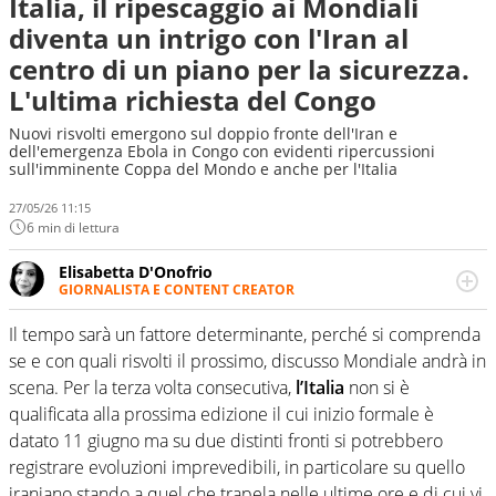
Italia, il ripescaggio ai Mondiali
diventa un intrigo con l'Iran al
centro di un piano per la sicurezza.
L'ultima richiesta del Congo
Nuovi risvolti emergono sul doppio fronte dell'Iran e
dell'emergenza Ebola in Congo con evidenti ripercussioni
sull'imminente Coppa del Mondo e anche per l'Italia
27/05/26 11:15
6 min di lettura
Elisabetta D'Onofrio
GIORNALISTA E CONTENT CREATOR
Giornalista professionista dal 2007, scrive per curiosità
personale e necessità: soprattutto di calcio, di sport e dei
Il tempo sarà un fattore determinante, perché si comprenda
suoi protagonisti, concedendosi innocenti evasioni
se e con quali risvolti il prossimo, discusso Mondiale andrà in
nell'ambito della creazione di format. Un tempo ala
scena. Per la terza volta consecutiva,
l’Italia
non si è
destra, oggi si sente a suo agio nel ruolo di libero. Cura
qualificata alla prossima edizione il cui inizio formale è
una classifica riservata dei migliori 5 calciatori di sempre.
datato 11 giugno ma su due distinti fronti si potrebbero
registrare evoluzioni imprevedibili, in particolare su quello
iraniano stando a quel che trapela nelle ultime ore e di cui vi