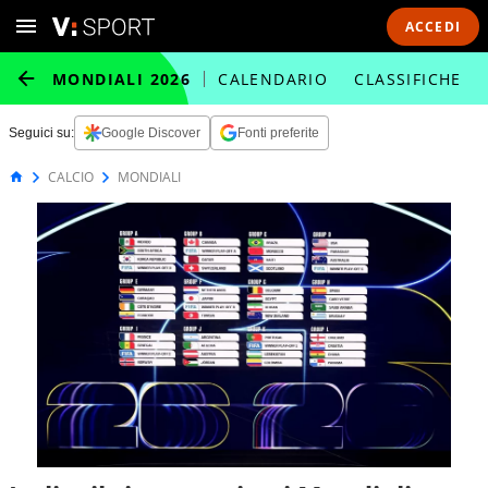
ACCEDI
MONDIALI 2026
CALENDARIO
CLASSIFICHE
Seguici su:
Google Discover
Fonti preferite
CALCIO
MONDIALI