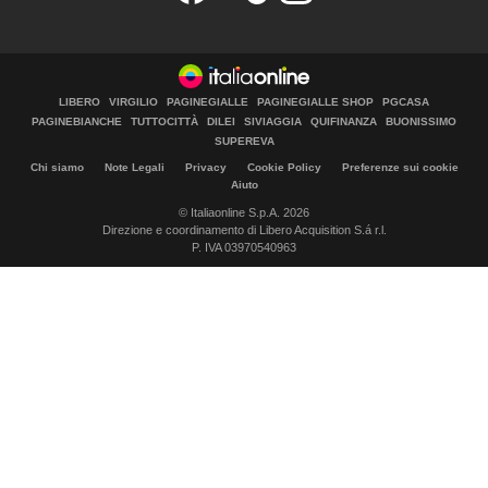
LIBERO
VIRGILIO
PAGINEGIALLE
PAGINEGIALLE SHOP
PGCASA
PAGINEBIANCHE
TUTTOCITTÀ
DILEI
SIVIAGGIA
QUIFINANZA
BUONISSIMO
SUPEREVA
Chi siamo
Note Legali
Privacy
Cookie Policy
Preferenze sui cookie
Aiuto
© Italiaonline S.p.A. 2026
Direzione e coordinamento di Libero Acquisition S.á r.l.
P. IVA 03970540963