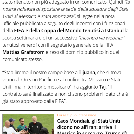
stato ritenuto non più adeguato in un comunicato. Quindi
“la
nostra richiesta di spostare la sede della squadra dagli Stati
Uniti al Messico è stata approvata”
, si legge nella nota
ufficiale pubblicata a seguito degli incontri con i funzionari
della
FIFA e della Coppa del Mondo tenutisi a Istanbul
la
scorsa settimana e di un successivo
“incontro via webinar”
tenutosi venerdì con il segretario generale della FIFA,
Mattias Grafström
e reso di dominio pubblico in quel
comunicato stesso.
“Stabiliremo il nostro campo base a
Tijuana
, che si trova
vicino all’Oceano Pacifico e al confine tra Messico e Stati
Uniti, ma in territorio messicano”, ha aggiunto
Taj
. “Il
contratto sarà finalizzato e non ci sono problemi, dato che è
già stato approvato dalla FIFA”.
Forse ti può interessare
Caos Mondiali, gli Stati Uniti
dicono no all’Iran: arriva il
Messico in soccorso. Trump dà