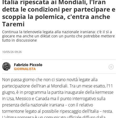
Italia ripescata ai Mondiali, l'Iran
detta le condizioni per partecipare e
scoppia la polemica, c'entra anche
Taremi
Continua la telenovela legata alla nazionale iraniana: c'è il sì a
giocare ma anche un diktat con un punto che potrebbe mettere
tutto in discussione
10/05/26 09:26
Fabrizio Piccolo
GIORNALISTA
Nella sua carriera ha seguito numerose manifestazioni
sportive e collaborato con agenzie e testate. Esperienza,
Non passa giorno che non ci siano novità legate alla
competenza, conoscenza e memoria storica. Si occupa
partecipazione dell’Iran ai Mondiali. Tra un mese esatto, l’11
prevalentemente di calcio
giugno, è in programma la partita inaugurale della kermesse
in Usa, Messico e Canada ma il punto interrogativo sulla
presenza della nazionale iraniana – con il relativo
tormentone legato al possibile ripescaggio dell’Italia – resta.
L’ultima sorpresa è un comunicato ufficiale diffuso dalla