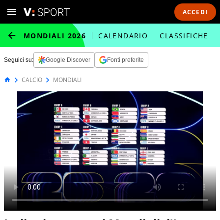
ACCEDI
MONDIALI 2026
CALENDARIO
CLASSIFICHE
Seguici su:
Google Discover
Fonti preferite
CALCIO
MONDIALI