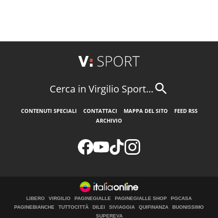
Cerca in Virgilio Sport...
CONTENUTI SPECIALI
CONTATTACI
MAPPA DEL SITO
FEED RSS
ARCHIVIO
LIBERO
VIRGILIO
PAGINEGIALLE
PAGINEGIALLE SHOP
PGCASA
PAGINEBIANCHE
TUTTOCITTÀ
DILEI
SIVIAGGIA
QUIFINANZA
BUONISSIMO
SUPEREVA