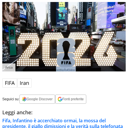
Ansa
FIFA
Iran
Seguici su:
Google Discover
Fonti preferite
Leggi anche:
Fifa, Infantino è accerchiato ormai, la mossa del
presidente, il giallo dimissioni e la verità sulla telefonata