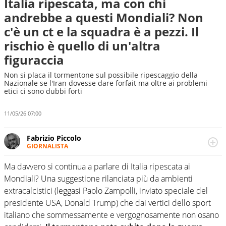
Italia ripescata, ma con chi
andrebbe a questi Mondiali? Non
c'è un ct e la squadra è a pezzi. Il
rischio è quello di un'altra
figuraccia
Non si placa il tormentone sul possibile ripescaggio della
Nazionale se l'Iran dovesse dare forfait ma oltre ai problemi
etici ci sono dubbi forti
11/05/26 07:00
Fabrizio Piccolo
GIORNALISTA
Nella sua carriera ha seguito numerose manifestazioni
sportive e collaborato con agenzie e testate. Esperienza,
Ma davvero si continua a parlare di Italia ripescata ai
competenza, conoscenza e memoria storica. Si occupa
Mondiali? Una suggestione rilanciata più da ambienti
prevalentemente di calcio
extracalcistici (leggasi Paolo Zampolli, inviato speciale del
presidente USA, Donald Trump) che dai vertici dello sport
italiano che sommessamente e vergognosamente non osano