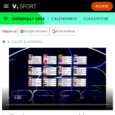
ACCEDI
MONDIALI 2026
CALENDARIO
CLASSIFICHE
Seguici su:
Google Discover
Fonti preferite
CALCIO
MONDIALI