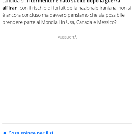
candidarsi.
Il tormentone nato subito dopo la guerra
all’Iran
, con il rischio di forfait della nazionale iraniana, non si
è ancora concluso ma davvero pensiamo che sia possibile
prendere parte ai Mondiali in Usa, Canada e Messico?
Cosa spinge per il sì