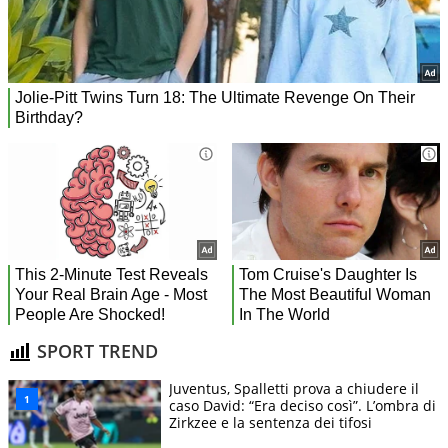
SPORT TREND
Juventus, Spalletti prova a chiudere il
caso David: “Era deciso così”. L’ombra di
Zirkzee e la sentenza dei tifosi