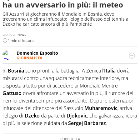
ha un avversario in più: il meteo
Gli Azzurri si giocheranno il Mondiale in Bosnia, dove
troveranno un clima infuocato: l'elogio dell'asso del tennis a
Dzeko ha caricato ancora di più l'ambiente
28/03/26 20:46
4 min di lettura
Domenico Esposito
GIORNALISTA
Da vent’anni in campo e sul campo per vivere ogni evento
in tutte le sue sfaccettature. Passione smisurata per il
In
Bosnia
sono pronti alla battaglia. A Zenica l’
Italia
dovrà
calcio e per la sfera di cuoio. Il pallone è una cosa
misurarsi contro una squadra tecnicamente inferiore, ma
serissima, guai a dirgli di no
disposta a tutto pur di accedere ai Mondiali. Mentre
Gattuso
dovrà affrontare un avversario in più, il rumore dei
nemici diventa sempre più assordante. Dopo le esternazioni
infuocate del difensore del Sassuolo
Muharemovic
, arriva
l’elogio di
Dzeko
da parte di
Djokovic
, che galvanizza ancora
di più la selezione guidata da
Sergej Barbarez
.