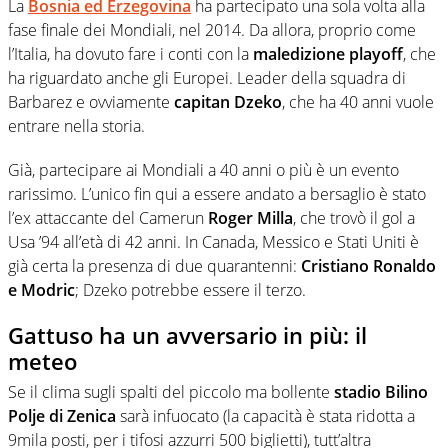
La
Bosnia ed Erzegovina
ha partecipato una sola volta alla
fase finale dei Mondiali, nel 2014. Da allora, proprio come
l’Italia, ha dovuto fare i conti con la
maledizione playoff
, che
ha riguardato anche gli Europei. Leader della squadra di
Barbarez e ovviamente
capitan Dzeko
, che ha 40 anni vuole
entrare nella storia.
Già, partecipare ai Mondiali a 40 anni o più è un evento
rarissimo. L’unico fin qui a essere andato a bersaglio è stato
l’ex attaccante del Camerun
Roger Milla
, che trovò il gol a
Usa ’94 all’età di 42 anni. In Canada, Messico e Stati Uniti è
già certa la presenza di due quarantenni:
Cristiano Ronaldo
e Modric
; Dzeko potrebbe essere il terzo.
Gattuso ha un avversario in più: il
meteo
Se il clima sugli spalti del piccolo ma bollente
stadio Bilino
Polje di Zenica
sarà infuocato (la capacità è stata ridotta a
9mila posti, per i tifosi azzurri 500 biglietti), tutt’altra