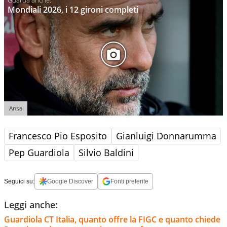
Mondiali 2026, i 12 gironi completi
Ansa
Francesco Pio Esposito
Gianluigi Donnarumma
Pep Guardiola
Silvio Baldini
Seguici su:
Google Discover
Fonti preferite
Leggi anche:
Guardiola CT Italia, quanto offre la FIGC e quanto chiede