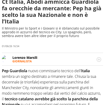
Ct Italia, Abodi ammicca Guardiola
fa orecchie da mercante: Pep ha già
scelto la sua Nazionale e non è
l’Italia
Il Ministro per lo Sport e i Giovani si è sbilanciato sul possibile
approdo in azzurro del tecnico ex City. Lo spagnolo, però,
sembra avere ben altre idee per il proprio futuro
01/06/26 16:54
Lorenzo Marsili
GIORNALISTA
Giornalista pubblicista, redattore, divulgatore. E' una
delle anime video del sito: racconta in immagini un
Pep Guardiola
nuovo commissario tecnico dell’
Italia
evento e lo fa come pochi altri
sembra un sogno destinato a rimanere tale. Chiusa la sua
decennale (e trionfale) esperienza sulla panchina del
Manchester City, nonostante gli ammiccamenti giunti in
modo nemmeno troppo velato dai vertici del calcio azzurro,
il
tecnico catalano avrebbe già scelto la panchina della
Nazionale
su cui accomodarsi nel prossimo futuro. E,