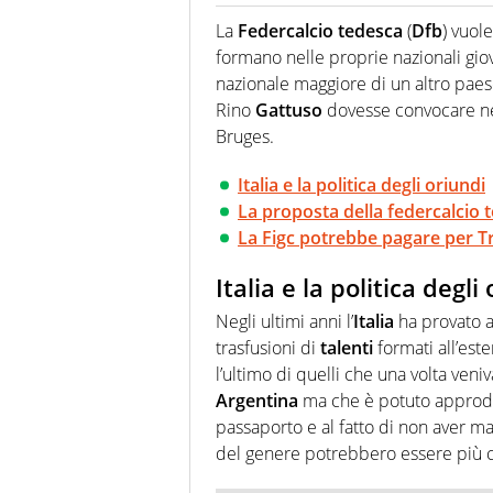
Giornalista professionista, per 
pallanuoto che esalta compete
La
Federcalcio tedesca
(
Dfb
) vuole
più grande festival di waterp
formano nelle proprie nazionali giov
nazionale maggiore di un altro paes
Rino
Gattuso
dovesse convocare nel
Bruges.
Italia e la politica degli oriundi
La proposta della federcalcio 
La Figc potrebbe pagare per T
Italia e la politica degli
Negli ultimi anni l’
Italia
ha provato a
trasfusioni di
talenti
formati all’est
l’ultimo di quelli che una volta veni
Argentina
ma che è potuto approdar
passaporto e al fatto di non aver ma
del genere potrebbero essere più 