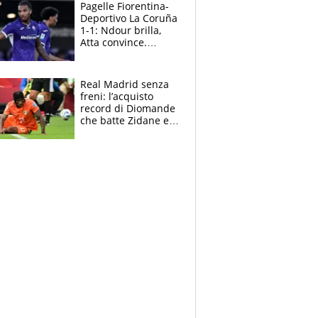
adesso
Pagelle Fiorentina-
Deportivo La Coruña
1-1: Ndour brilla,
Atta convince.
Pongracic rovina
tutto nel finale
Real Madrid senza
freni: l’acquisto
record di Diomande
che batte Zidane e
Ronaldo. Vinicius
rinnova: le cifre