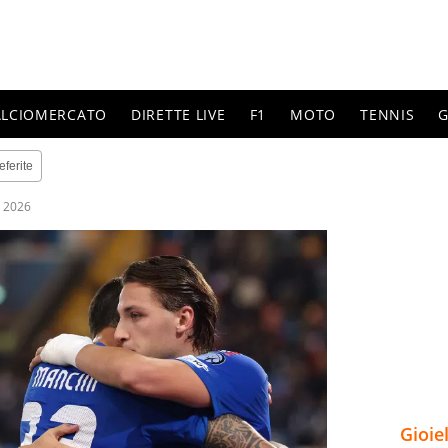
ALCIOMERCATO
DIRETTE LIVE
F1
MOTO
TENNIS
G
eferite
 2026
Gioie