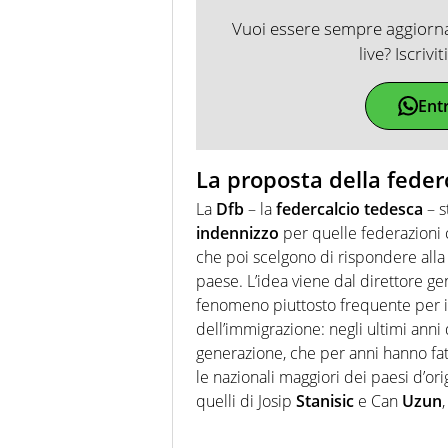
Vuoi essere sempre aggiornat
live? Iscrivi
Ent
La proposta della feder
La
Dfb
– la
federcalcio
tedesca
– s
indennizzo
per quelle federazioni c
che poi scelgono di rispondere alla
paese. L’idea viene dal direttore g
fenomeno piuttosto frequente per i
dell’immigrazione: negli ultimi anni
generazione, che per anni hanno fa
le nazionali maggiori dei paesi d’ori
quelli di Josip
Stanisic
e Can
Uzun