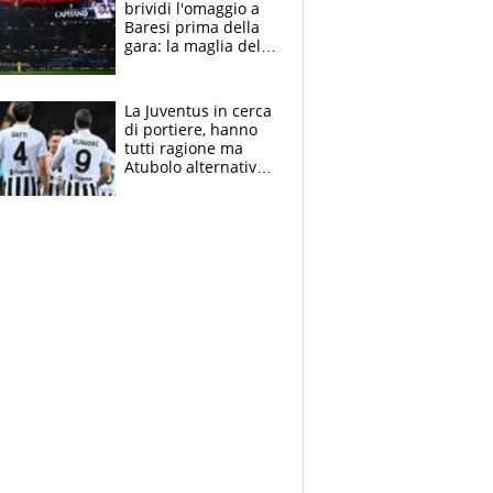
brividi l'omaggio a
Baresi prima della
gara: la maglia del
capitano a
centrocampo
La Juventus in cerca
di portiere, hanno
tutti ragione ma
Atubolo alternativa
a Vicario non regge
e la soluzione
rimane Milinkovic-
Savic