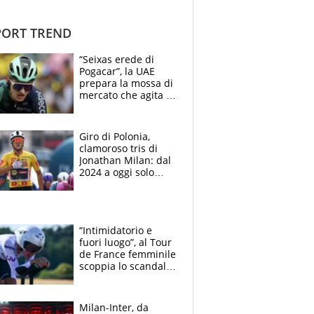
ORT TREND
“Seixas erede di
Pogacar”, la UAE
prepara la mossa di
mercato che agita la
Francia. Ciccone,
che beffa alla Vuelta
a Burgos
Giro di Polonia,
clamoroso tris di
Jonathan Milan: dal
2024 a oggi solo
Pogacar ha vinto più
di lui. Bene Romele
e Skerl
“Intimidatorio e
fuori luogo”, al Tour
de France femminile
scoppia lo scandalo:
un uomo controlla i
reggiseni delle
atlete
Milan-Inter, da