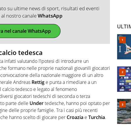
o su ultime news di sport, risultati ed eventi
ti al nostro canale
WhatsApp
ULTI
ra nel canale WhatsApp
calcio tedesca
ta infatti valutando l’ipotesi di introdurre un
he formano nelle proprie nazionali giovanili giocatori
 convocazione della nazionale maggiore di un altro
enerale Andreas
Rettig
e punta a rimediare a un
l calcio tedesco e legato al fenomeno
 diversi giocatori tedeschi di seconda o terza
tto parte delle
Under
tedesche, hanno poi optato per
gine delle proprie famiglie. Tra i casi più recenti
, che hanno scelto di giocare per
Croazia
e
Turchia
.