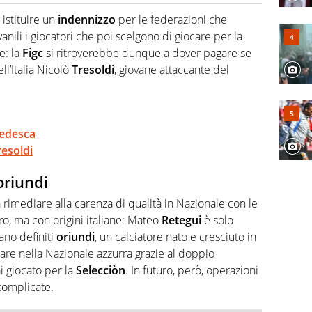
Virgilio Sport segue anche il calcio ma è con la
nze e passioni. Cura la comunicazione di HaBaWaBa, il
 istituire un
indennizzo
per le federazioni che
olo per bambini al mondo
anili i giocatori che poi scelgono di giocare per la
e: la
Figc
si ritroverebbe dunque a dover pagare se
l’Italia Nicolò
Tresoldi
, giovane attaccante del
tedesca
resoldi
 oriundi
 rimediare alla carenza di qualità in Nazionale con le
ero, ma con origini italiane: Mateo
Retegui
è solo
vano definiti
oriundi
, un calciatore nato e cresciuto in
e nella Nazionale azzurra grazie al doppio
i giocato per la
Selecciòn
. In futuro, però, operazioni
complicate.