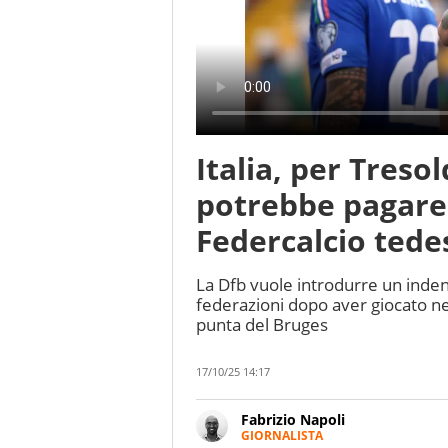
Italia, per Tresol
potrebbe pagare:
Federcalcio ted
La Dfb vuole introdurre un inden
federazioni dopo aver giocato nel
punta del Bruges
17/10/25 14:17
Fabrizio Napoli
GIORNALISTA