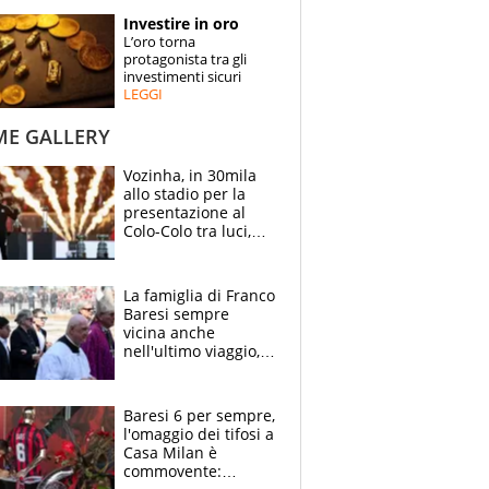
STORIE
Investire in oro
L’oro torna
SPECIALI
protagonista tra gli
investimenti sicuri
LEGGI
ESPERTI
ME GALLERY
CONTATTI
Vozinha, in 30mila
allo stadio per la
presentazione al
Colo-Colo tra luci,
spettacolo, elicotteri
e paracadutisti
La famiglia di Franco
Baresi sempre
vicina anche
nell'ultimo viaggio,
la moglie Maura, i
figli e i suoi cari
circondati
Baresi 6 per sempre,
dall'affetto dei tifosi
l'omaggio dei tifosi a
Casa Milan è
commovente: