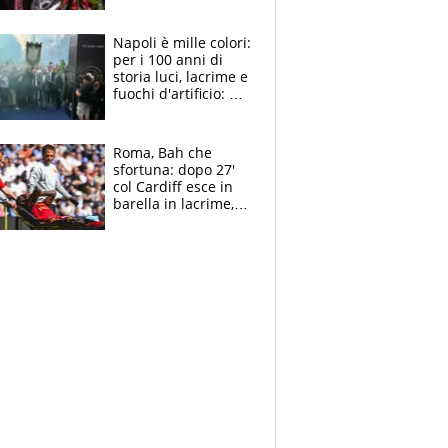
maglie, bandiere,
sciarpe, lacrime e
bigliettini
Napoli è mille colori:
per i 100 anni di
storia luci, lacrime e
fuochi d'artificio: De
Laurentiis salta al
coro anti-Juve
Roma, Bah che
sfortuna: dopo 27'
col Cardiff esce in
barella in lacrime,
Dybala rigore da
schiaffi, i giallorossi
prendono 3 gol in
45'