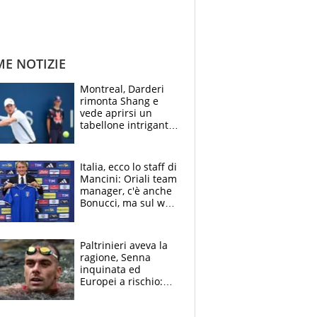
ME NOTIZIE
Montreal, Darderi
rimonta Shang e
vede aprirsi un
tabellone intrigante:
"Penso solo a
Borges, ma sono
felice del mio livello"
Italia, ecco lo staff di
Mancini: Oriali team
manager, c'è anche
Bonucci, ma sul web
infuria la polemica
Paltrinieri aveva la
ragione, Senna
inquinata ed
Europei a rischio:
allenamenti fermi,
cosa succede