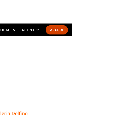
UIDA TV
ALTRO
ACCEDI
CALENDARI E CLASSIFICHE
ALTRI SPORT
MONDIALI 2026
OLIMPIADI
GOSSIP
LIFESTYLE
lleria Delfino