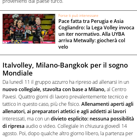
provenienti dal paese turco.
Forse ti può interessare
Pace fatta tra Perugia e Asia
Cogliandro: la Lega Volley invoca
un iter normativo. Alla UYBA
arriva Metwally: giocherà col
velo
Italvolley, Milano-Bangkok per il sogno
Mondiale
Da lunedì 11 il gruppo azzurro ha ripreso ad allenarsi in un
nuovo collegiale, stavolta con base a Milano,
al Centro
Pavesi. Quattro giorni di lavoro prevalentemente tecnico e
tattico in questo caso, più che fisico.
Allenamenti aperti agli
allenatori, ai preparatori atletici e agli addetti ai lavori
interessati, ma con un
divieto esplicito: nessuna possibilità
di ripresa
audio o video. Collegiale in chiusura giovedì 14
agosto. Poi, dopo qualche altro giorno libero, la partenza per