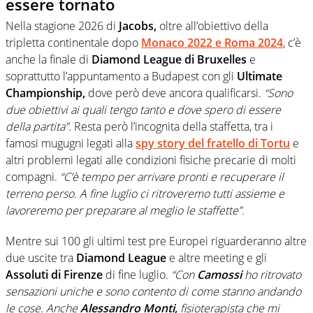
essere tornato
Nella stagione 2026 di
Jacobs,
oltre all’obiettivo della
tripletta continentale dopo
Monaco 2022 e Roma 2024
, c’è
anche la finale di
Diamond League di Bruxelles
e
soprattutto l’appuntamento a Budapest con gli
Ultimate
Championship,
dove però deve ancora qualificarsi.
“Sono
due obiettivi ai quali tengo tanto e dove spero di essere
della partita”.
Resta però l’incognita della staffetta, tra i
famosi mugugni legati alla
spy story del fratello di Tortu
e
altri problemi legati alle condizioni fisiche precarie di molti
compagni.
“C’è tempo per arrivare pronti e recuperare il
terreno perso. A fine luglio ci ritroveremo tutti assieme e
lavoreremo per preparare al meglio le staffette”.
Mentre sui 100 gli ultimi test pre Europei riguarderanno altre
due uscite tra
Diamond League
e altre meeting e gli
Assoluti di Firenze
di fine luglio.
“Con
Camossi
ho ritrovato
sensazioni uniche e sono contento di come stanno andando
le cose. Anche
Alessandro Monti,
fisioterapista che mi