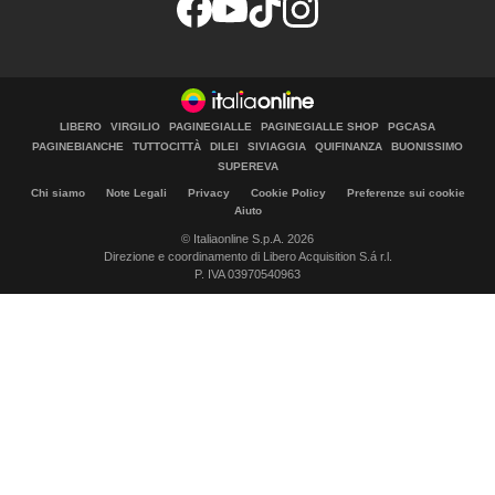
LIBERO
VIRGILIO
PAGINEGIALLE
PAGINEGIALLE SHOP
PGCASA
PAGINEBIANCHE
TUTTOCITTÀ
DILEI
SIVIAGGIA
QUIFINANZA
BUONISSIMO
SUPEREVA
Chi siamo
Note Legali
Privacy
Cookie Policy
Preferenze sui cookie
Aiuto
© Italiaonline S.p.A. 2026
Direzione e coordinamento di Libero Acquisition S.á r.l.
P. IVA 03970540963