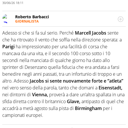
30/06/26 18:11
Roberto Barbacci
GIORNALISTA
Giornalista (pubblicista) sportivo a tutto campo, è il
tuttologo di Virgilio Sport. Provate a chiedergli di boxe, di
Adesso si che si fa sul serio. Perché
Marcell Jacobs
sente
scherma, di volley o di curling: ve ne farà innamorare
che ha ritrovato il vento che soffia nella direzione sperata: a
Parigi
ha impressionato per una facilità di corsa che
mancava da una vita, e il secondo 100 corso sotto i 10
secondi nella manciata di qualche giorno ha dato allo
sprinter di Desenzano quella fiducia che era andata a farsi
benedire negli anni passati, tra un infortunio di troppo e un
altro. Adesso
Jacobs si sente nuovamente forte e “atleta”
nel vero senso della parola, tanto che domani a
Eisenstadt,
nei dintorni di
Vienna,
proverà a dare un’altra spallata in una
sfida diretta contro il britannico
Glave,
antipasto di quel che
accadrà a metà agosto sulla pista di
Birmingham
per i
campionati europei.