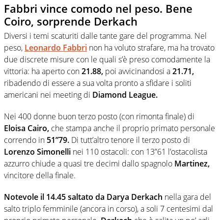
Fabbri vince comodo nel peso. Bene
Coiro, sorprende Derkach
Diversi i temi scaturiti dalle tante gare del programma. Nel
peso,
Leonardo Fabbri
non ha voluto strafare, ma ha trovato
due discrete misure con le quali s’è preso comodamente la
vittoria: ha aperto con
21.88,
poi avvicinandosi a
21.71,
ribadendo di essere a sua volta pronto a sfidare i soliti
americani nei meeting di
Diamond League.
Nei 400 donne buon terzo posto (con rimonta finale) di
Eloisa Cairo,
che stampa anche il proprio primato personale
correndo in
51”79.
Di tutt’altro tenore il terzo posto di
Lorenzo Simonelli
nei 110 ostacoli: con 13”61 l’ostacolista
azzurro chiude a quasi tre decimi dallo spagnolo
Martinez,
vincitore della finale.
Notevole il 14.45 saltato da Darya Derkach
nella gara del
salto triplo femminile (ancora in corso), a soli 7 centesimi dal