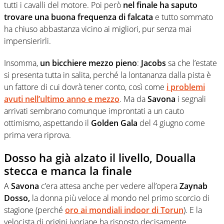
tutti i cavalli del motore. Poi però
nel finale ha saputo
trovare una buona frequenza di falcata
e tutto sommato
ha chiuso abbastanza vicino ai migliori, pur senza mai
impensierirli.
Insomma,
un bicchiere mezzo pieno
:
Jacobs
sa che l’estate
si presenta tutta in salita, perché la lontananza dalla pista è
un fattore di cui dovrà tener conto, così come
i problemi
avuti nell’ultimo anno e mezzo
. Ma da
Savona
i segnali
arrivati sembrano comunque improntati a un cauto
ottimismo, aspettando il
Golden Gala
del 4 giugno come
prima vera riprova.
Dosso ha già alzato il livello, Doualla
stecca e manca la finale
A
Savona
c’era attesa anche per vedere all’opera
Zaynab
Dosso,
la donna più veloce al mondo nel primo scorcio di
stagione (perché
oro ai mondiali indoor di Torun
). E la
velocista di origini ivoriane ha risposto decisamente