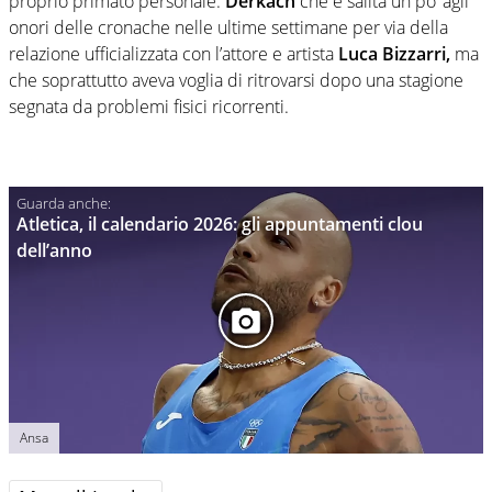
proprio primato personale.
Derkach
che è salita un po’ agli
onori delle cronache nelle ultime settimane per via della
relazione ufficializzata con l’attore e artista
Luca Bizzarri,
ma
che soprattutto aveva voglia di ritrovarsi dopo una stagione
segnata da problemi fisici ricorrenti.
Atletica, il calendario 2026: gli appuntamenti clou
dell’anno
Ansa