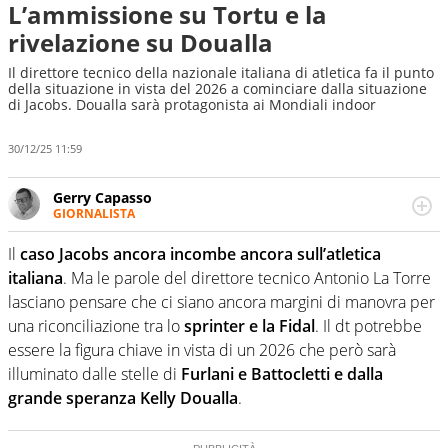
L’ammissione su Tortu e la
rivelazione su Doualla
Il direttore tecnico della nazionale italiana di atletica fa il punto
della situazione in vista del 2026 a cominciare dalla situazione
di Jacobs. Doualla sarà protagonista ai Mondiali indoor
30/12/25 11:59
Gerry Capasso
GIORNALISTA
Per lui gli sport americani non hanno segreti: basket,
football, baseball e la capacità innata di trovare la notizia
Il
caso Jacobs ancora incombe ancora sull’atletica
dove altri non vedono granché
italiana
. Ma le parole del direttore tecnico Antonio La Torre
lasciano pensare che ci siano ancora margini di manovra per
una riconciliazione tra lo
sprinter e la Fidal
. Il dt potrebbe
essere la figura chiave in vista di un 2026 che però sarà
illuminato dalle stelle di
Furlani e Battocletti e dalla
grande speranza Kelly Doualla
.