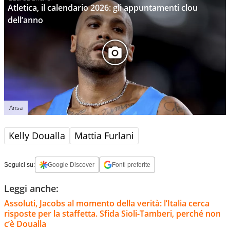
Atletica, il calendario 2026: gli appuntamenti clou
dell’anno
Ansa
Kelly Doualla
Mattia Furlani
Seguici su:
Google Discover
Fonti preferite
Leggi anche:
Assoluti, Jacobs al momento della verità: l’Italia cerca
risposte per la staffetta. Sfida Sioli-Tamberi, perché non
c’è Doualla