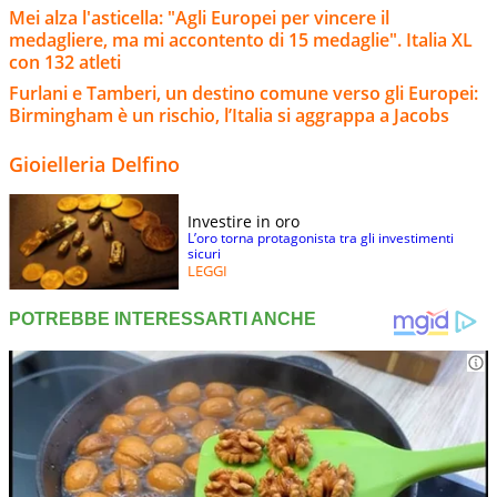
Mei alza l'asticella: "Agli Europei per vincere il
medagliere, ma mi accontento di 15 medaglie". Italia XL
con 132 atleti
Furlani e Tamberi, un destino comune verso gli Europei:
Birmingham è un rischio, l’Italia si aggrappa a Jacobs
Gioielleria Delfino
Investire in oro
L’oro torna protagonista tra gli investimenti
sicuri
LEGGI