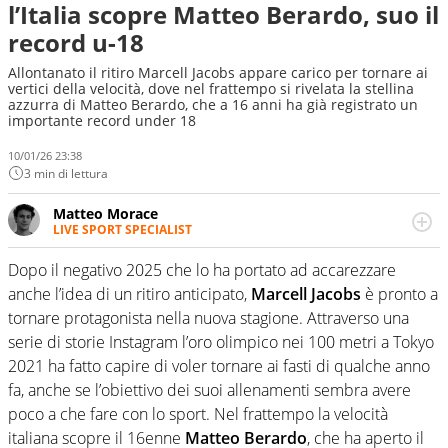
l’Italia scopre Matteo Berardo, suo il
record u-18
Allontanato il ritiro Marcell Jacobs appare carico per tornare ai
vertici della velocità, dove nel frattempo si rivelata la stellina
azzurra di Matteo Berardo, che a 16 anni ha già registrato un
importante record under 18
10/01/26 23:38
3 min di lettura
Matteo Morace
LIVE SPORT SPECIALIST
La multimedialità quale approccio personale e
professionale. Ama raccontare lo sport focalizzando ogni
Dopo il negativo 2025 che lo ha portato ad accarezzare
attenzione sul tempo reale: la verità della dirette non
anche l’idea di un ritiro anticipato,
Marcell Jacobs
è pronto a
sono opinioni ma fatti
tornare protagonista nella nuova stagione. Attraverso una
serie di storie Instagram l’oro olimpico nei 100 metri a Tokyo
2021 ha fatto capire di voler tornare ai fasti di qualche anno
fa, anche se l’obiettivo dei suoi allenamenti sembra avere
poco a che fare con lo sport. Nel frattempo la velocità
italiana scopre il 16enne
Matteo Berardo
, che ha aperto il