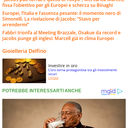
fissa l’obiettivo per gli Europei e scherza su Binaghi
Europei, l’Italia e l’assenza pesante: il momento nero di
Simonelli. La rivelazione di Jacobs: “Stavo per
arrendermi”
Fabbri trionfa al Meeting Brazzale, Osakue da record e
Jacobs punge gli inglesi: Marcell già in clima Europei
Gioielleria Delfino
Investire in oro
L’oro torna protagonista tra gli investimenti
sicuri
LEGGI