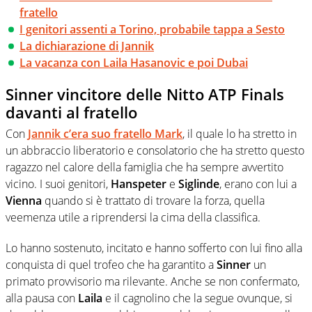
fratello
I genitori assenti a Torino, probabile tappa a Sesto
La dichiarazione di Jannik
La vacanza con Laila Hasanovic e poi Dubai
Sinner vincitore delle Nitto ATP Finals
davanti al fratello
Con
Jannik c’era suo fratello Mark
, il quale lo ha stretto in
un abbraccio liberatorio e consolatorio che ha stretto questo
ragazzo nel calore della famiglia che ha sempre avvertito
vicino. I suoi genitori,
Hanspeter
e
Siglinde
, erano con lui a
Vienna
quando si è trattato di trovare la forza, quella
veemenza utile a riprendersi la cima della classifica.
Lo hanno sostenuto, incitato e hanno sofferto con lui fino alla
conquista di quel trofeo che ha garantito a
Sinner
un
primato provvisorio ma rilevante. Anche se non confermato,
alla pausa con
Laila
e il cagnolino che la segue ovunque, si