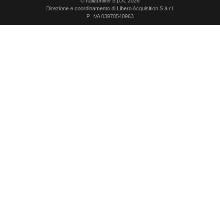
© Italiaonline S.p.A. 2026
Direzione e coordinamento di Libero Acquisition S.á r.l.
P. IVA 03970540963