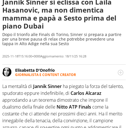
Jannik Sinner si eclissa con Laila
Hasanovic, ma non dimentica
mamma e papà a Sesto prima del
piano Dubai
Dopo il trionfo alle Finals di Torino, Sinner si prepara a partire
per una breve pausa di relax che potrebbe prevedere una
tappa in Alto Adige nella sua Sesto
2025-11-18T15:16:00+0000
Aggiornamento:
18/11/25 16:28
Elisabetta D'Onofrio
GIORNALISTA E CONTENT CREATOR
Giornalista professionista dal 2007, scrive per curiosità
personale e necessità: soprattutto di calcio, di sport e dei
La mentalità di
Jannik Sinner
ha piegato la forza del talento,
suoi protagonisti, concedendosi innocenti evasioni
spudorato eppure indefinibile, di
Carlos Alcaraz
nell'ambito della creazione di format. Un tempo ala
approdando a un teorema dimostrato che impone il
destra, oggi si sente a suo agio nel ruolo di libero. Cura
dualismo della finale delle
Nitto ATP Finals
come la
una classifica riservata dei migliori 5 calciatori di sempre.
costante che ci attende nei prossimi dieci anni. Ha il merito
innegabile della tenacia, della convinzione, il campione
azzurro, capace di sovvertire ogni punto e addomesticare il