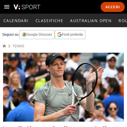
ACCEDI
CALENDARI
CLASSIFICHE
AUSTRALIAN OPEN
RO
Seguici su:
Google Discover
Fonti preferite
TENNIS