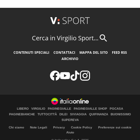
Cerca in Virgilio Sport...
CONTENUTI SPECIALI
CONTATTACI
MAPPA DEL SITO
FEED RSS
ARCHIVIO
LIBERO
VIRGILIO
PAGINEGIALLE
PAGINEGIALLE SHOP
PGCASA
PAGINEBIANCHE
TUTTOCITTÀ
DILEI
SIVIAGGIA
QUIFINANZA
BUONISSIMO
SUPEREVA
Chi siamo
Note Legali
Privacy
Cookie Policy
Preferenze sui cookie
Aiuto