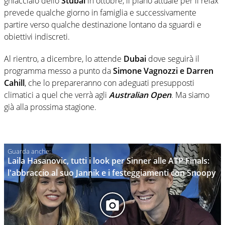
ghiacciaio dello
Stubai
in ottobre, il piano attuale per il relax
prevede qualche giorno in famiglia e successivamente
partire verso qualche destinazione lontano da sguardi e
obiettivi indiscreti.
Al rientro, a dicembre, lo attende
Dubai
dove seguirà il
programma messo a punto da
Simone Vagnozzi e Darren
Cahill
, che lo prepareranno con adeguati presupposti
climatici a quel che verrà agli
Australian Open
. Ma siamo
già alla prossima stagione.
Laila Hasanovic, tutti i look per Sinner alle ATP Finals:
l'abbraccio al suo Jannik e i festeggiamenti con Snoopy