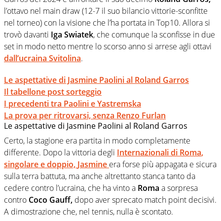
l’ottavo nel main draw (12-7 il suo bilancio vittorie-sconfitte
nel torneo) con la visione che l’ha portata in Top10. Allora si
trovò davanti
Iga Swiatek
, che comunque la sconfisse in due
set in modo netto mentre lo scorso anno si arrese agli ottavi
dall’ucraina
Svitolina
.
Le aspettative di Jasmine Paolini al Roland Garros
Il tabellone post sorteggio
I precedenti tra Paolini e Yastremska
La prova per ritrovarsi, senza Renzo Furlan
Le aspettative di Jasmine Paolini al Roland Garros
Certo, la stagione era partita in modo completamente
differente. Dopo la vittoria degli
Internazionali di Roma
,
singolare e doppio,
Jasmine
era forse più appagata e sicura
sulla terra battuta, ma anche altrettanto stanca tanto da
cedere contro l’ucraina, che ha vinto a
Roma
a sorpresa
contro
Coco Gauff,
dopo aver sprecato match point decisivi.
A dimostrazione che, nel tennis, nulla è scontato.