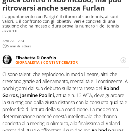
ritrovarsi anche senza Furlan
L'appuntamento con Parigi è il ritorno al suo tennis, ai suoi
valori. E il confronto con gli obiettivi veri e concreti di una
stagione che ha messo a dura prova la numero 1 del tennis
azzurro
22/05/26 12:34
5 min di lettura
Elisabetta D'Onofrio
GIORNALISTA E CONTENT CREATOR
Giornalista professionista dal 2007, scrive per curiosità
personale e necessità: soprattutto di calcio, di sport e dei
Ci sono talenti che esplodono, in modo lineare, altri che
suoi protagonisti, concedendosi innocenti evasioni
crescono grazie ad allenamento, mentalità e il contingente. A
nell'ambito della creazione di format. Un tempo ala
pochi giorni dal suo debutto sulla terra rossa del
Roland
destra, oggi si sente a suo agio nel ruolo di libero. Cura
Garros, Jasmine Paolini,
attuale n. 13 WTA, deve guardare
una classifica riservata dei migliori 5 calciatori di sempre.
la sua stagione dalla giusta distanza con la consueta qualità e
profondità di lettura della sua condizione. La medesima
determinazione nonché onestà intellettuale che l’hanno
condotta alla medaglia olimpica, alla finalissima al Roland
Garros del 2024 e affrontare il suo decimo
Roland Garros,