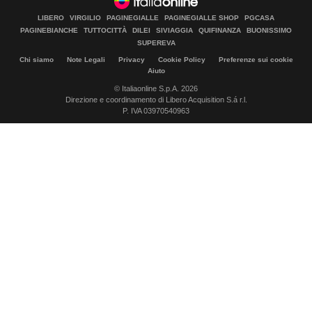
LIBERO
VIRGILIO
PAGINEGIALLE
PAGINEGIALLE SHOP
PGCASA
PAGINEBIANCHE
TUTTOCITTÀ
DILEI
SIVIAGGIA
QUIFINANZA
BUONISSIMO
SUPEREVA
Chi siamo
Note Legali
Privacy
Cookie Policy
Preferenze sui cookie
Aiuto
© Italiaonline S.p.A. 2026
Direzione e coordinamento di Libero Acquisition S.á r.l.
P. IVA 03970540963