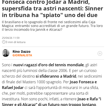
Fonseca contro Jodar a Madrid,
supersfida tra astri nascenti: Sinner
in tribuna ha "spiato" uno dei due
Il brasiliano e lo spagnolo di fronte nei sedicesimi alla Caja
Magica: entrambi sono accreditati di un grande futuro. Tra loro
il terzo incomodo tra Jannik e Alcaraz?
25/04/26 11:59
3 min di lettura
Rino Dazzo
GIORNALISTA
Se mai ci fosse modo di traslare il glossario del calcio in
una nicchia di esperti, lui ne farebbe parte. Non si perde
Sono i
nuovi ragazzi d’oro del tennis mondiale
, gli astri
una svista arbitrale né gli umori social del mondo delle
nascenti più luminosi della classe 2006. E per un curioso
curve
scherzo del destino
si sfideranno a Madrid
, nei sedicesimi
di finale del Masters 1000 spagnolo. Per
Joao Fonseca e
Rafael Jodar
ci sarà l’opportunità di misurarsi in una sfida,
che, per molti, potrebbe rappresentare una sorta di
investitura. Non sono pochi, infatti, a ritenere
Joao e Rafa “i
Sinner e gli Alcaraz” di un futuro non troppo lontano
.