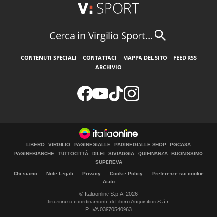
Cerca in Virgilio Sport...
CONTENUTI SPECIALI
CONTATTACI
MAPPA DEL SITO
FEED RSS
ARCHIVIO
LIBERO
VIRGILIO
PAGINEGIALLE
PAGINEGIALLE SHOP
PGCASA
PAGINEBIANCHE
TUTTOCITTÀ
DILEI
SIVIAGGIA
QUIFINANZA
BUONISSIMO
SUPEREVA
Chi siamo
Note Legali
Privacy
Cookie Policy
Preferenze sui cookie
Aiuto
© Italiaonline S.p.A. 2026
Direzione e coordinamento di Libero Acquisition S.á r.l.
P. IVA 03970540963