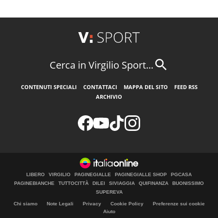
Cerca in Virgilio Sport...
CONTENUTI SPECIALI
CONTATTACI
MAPPA DEL SITO
FEED RSS
ARCHIVIO
LIBERO
VIRGILIO
PAGINEGIALLE
PAGINEGIALLE SHOP
PGCASA
PAGINEBIANCHE
TUTTOCITTÀ
DILEI
SIVIAGGIA
QUIFINANZA
BUONISSIMO
SUPEREVA
Chi siamo
Note Legali
Privacy
Cookie Policy
Preferenze sui cookie
Aiuto