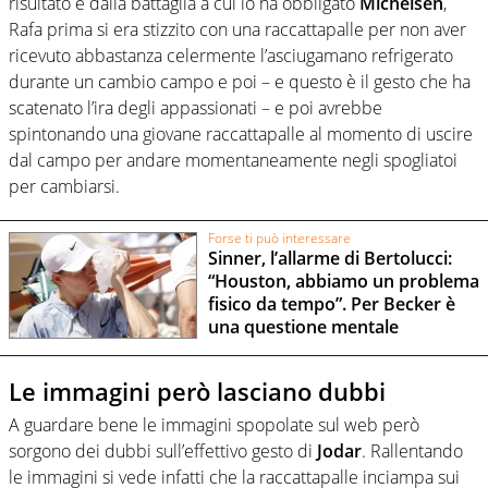
risultato e dalla battaglia a cui lo ha obbligato
Michelsen
,
Rafa prima si era stizzito con una raccattapalle per non aver
ricevuto abbastanza celermente l’asciugamano refrigerato
durante un cambio campo e poi – e questo è il gesto che ha
scatenato l’ira degli appassionati – e poi avrebbe
spintonando una giovane raccattapalle al momento di uscire
dal campo per andare momentaneamente negli spogliatoi
per cambiarsi.
Forse ti può interessare
Sinner, l’allarme di Bertolucci:
“Houston, abbiamo un problema
fisico da tempo”. Per Becker è
una questione mentale
Le immagini però lasciano dubbi
A guardare bene le immagini spopolate sul web però
sorgono dei dubbi sull’effettivo gesto di
Jodar
. Rallentando
le immagini si vede infatti che la raccattapalle inciampa sui