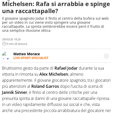
Michelsen: Rafa si arrabbia e spinge
una raccattapalle?
Il giovane spagnolo Jodar è finito al centro della bufera sul web
per un video in cui viene visto spingere una giovane
raccattapalle. La spinta sembrerebbe essere però il frutto di
una semplice illusione ottica
29/05/26 18:26
3 min di lettura
Matteo Morace
LIVE SPORT SPECIALIST
La multimedialità quale approccio personale e
professionale. Ama raccontare lo sport focalizzando ogni
Bruttissimo gesto da parte di
Rafael Jodar
durante la sua
attenzione sul tempo reale: la verità della dirette non
vittoria in rimonta su
Alex Michelsen
, almeno
sono opinioni ma fatti
apparentemente. Il giovane giocatore spagnolo, tra i giocatori
più attenzioni al
Roland Garros
dopo l’uscita di scena di
Jannik Sinner
, è finito al centro delle critiche per una
presunta spinta ai danni di una giovane raccattapalle ripresa
in un video rapidamente diffusosi sui social e che, vista
anche una precedente piccola arrabbiatura del giocatore nei