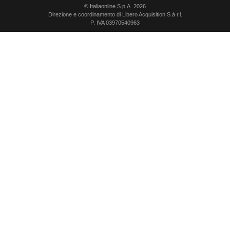
© Italiaonline S.p.A. 2026
Direzione e coordinamento di Libero Acquisition S.á r.l.
P. IVA 03970540963