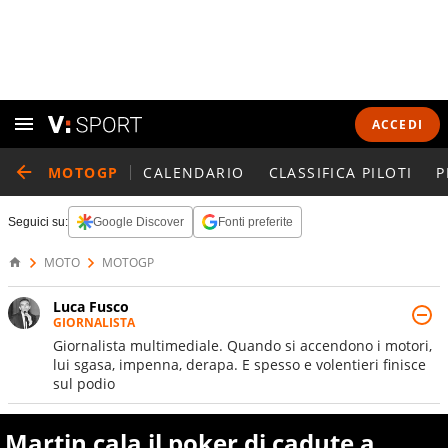
ACCEDI
MOTOGP
CALENDARIO
CLASSIFICA PILOTI
P
Seguici su:
Google Discover
Fonti preferite
MOTO
MOTOGP
Luca Fusco
GIORNALISTA
Giornalista multimediale. Quando si accendono i motori,
lui sgasa, impenna, derapa. E spesso e volentieri finisce
sul podio
Martin cala il poker di cadute a