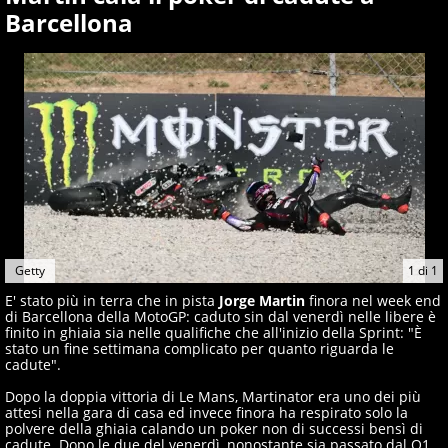
Barcellona
Getty
1
di
1
E' stato più in terra che in pista
Jorge Martin
finora nel week end
di Barcellona della MotoGP: caduto sin dal venerdì nelle libere è
finito in ghiaia sia nelle qualifiche che all'inizio della Sprint: "È
stato un fine settimana complicato per quanto riguarda le
cadute".
Dopo la doppia vittoria di Le Mans, Martinator era uno dei più
attesi nella gara di casa ed invece finora ha respirato solo la
polvere della ghiaia calando un poker non di successi bensì di
cadute. Dopo le due del venerdì, nonostante sia passato dal Q1