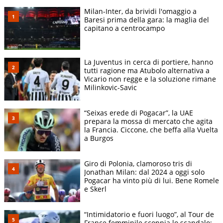
Milan-Inter, da brividi l'omaggio a
Baresi prima della gara: la maglia del
capitano a centrocampo
La Juventus in cerca di portiere, hanno
tutti ragione ma Atubolo alternativa a
Vicario non regge e la soluzione rimane
Milinkovic-Savic
“Seixas erede di Pogacar”, la UAE
prepara la mossa di mercato che agita
la Francia. Ciccone, che beffa alla Vuelta
a Burgos
Giro di Polonia, clamoroso tris di
Jonathan Milan: dal 2024 a oggi solo
Pogacar ha vinto più di lui. Bene Romele
e Skerl
“Intimidatorio e fuori luogo”, al Tour de
France femminile scoppia lo scandalo: