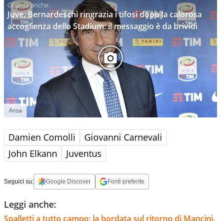
Juve, Bernardeschi ringrazia i tifosi dopo la calorosa
accoglienza dello Stadium: il messaggio è da brividi
Ansa
Damien Comolli
Giovanni Carnevali
John Elkann
Juventus
Seguici su:
Google Discover
Fonti preferite
Leggi anche:
Spalletti a tutto campo: la bordata sul ritorno di Mancini.