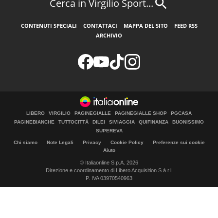
Cerca in Virgilio Sport...
CONTENUTI SPECIALI
CONTATTACI
MAPPA DEL SITO
FEED RSS
ARCHIVIO
LIBERO
VIRGILIO
PAGINEGIALLE
PAGINEGIALLE SHOP
PGCASA
PAGINEBIANCHE
TUTTOCITTÀ
DILEI
SIVIAGGIA
QUIFINANZA
BUONISSIMO
SUPEREVA
Chi siamo
Note Legali
Privacy
Cookie Policy
Preferenze sui cookie
Aiuto
© Italiaonline S.p.A. 2026
Direzione e coordinamento di Libero Acquisition S.á r.l.
P. IVA 03970540963