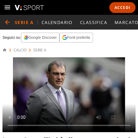
ACCEDI
SERIE A
CALENDARIO
CLASSIFICA
MARCATO
Seguici su:
Google Discover
Fonti preferite
CALCIO
SERIE A