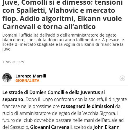
Juve, Comolli si è dimesso: tensioni
con Spalletti, Vlahovic e mercato
flop. Addio algoritmi, Elkann vuole
Carnevali e torna all’antico
Domani l'ufficialità dell'addio dell'amministratore delegato
bianconero, che saluta dopo un anno fallimentare. A pesare le
scelte di mercato sbagliate e la voglia di Elkann di rilanciare la
Juve
11/06/26 19:25
Lorenzo Marsili
GIORNALISTA
Giornalista pubblicista, redattore, divulgatore. E' una
delle anime video del sito: racconta in immagini un
Le strade di Damien Comolli e della Juventus si
evento e lo fa come pochi altri
separano
. Dopo il lungo confronto con la società, il dirigente
francese nelle prossime ore
rassegnerà le dimissioni
dal
ruolo di amministratore delegato della Vecchia Signora. Il
futuro del club dovrebbe passare nelle mani dell’attuale ad
del Sassuolo,
Giovanni Carvenali
, scelto da
John Elkann