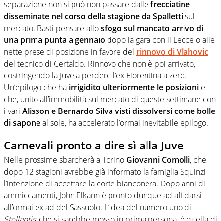
separazione non si può non passare dalle
frecciatine
disseminate nel corso della stagione da Spalletti
sul
mercato. Basti pensare allo
sfogo sul mancato arrivo di
una prima punta a gennaio
dopo la gara con il Lecce o alle
nette prese di posizione in favore del
rinnovo di Vlahovic
del tecnico di Certaldo. Rinnovo che non è poi arrivato,
costringendo la Juve a perdere l’ex Fiorentina a zero.
Un’epilogo che ha
irrigidito ulteriormente le posizioni
e
che, unito all’immobilità sul mercato di queste settimane con
i vari
Alisson e Bernardo Silva visti dissolversi come bolle
di sapone
al sole, ha accelerato l’ormai inevitabile epilogo.
Carnevali pronto a dire sì alla Juve
Nelle prossime sbarcherà a Torino
Giovanni Comolli
, che
dopo 12 stagioni avrebbe già informato la famiglia Squinzi
l’intenzione di accettare la corte bianconera. Dopo anni di
ammiccamenti, John Elkann è pronto dunque ad affidarsi
all’ormai ex ad del Sassuolo. L’idea del numero uno di
Stellantis
, che si sarebbe mosso in prima persona, è quella di