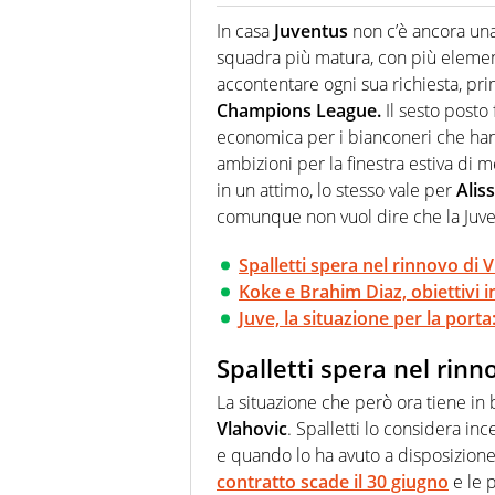
Cresciuto tra una staccata di A
calcio ha la meglio. Ha seguit
In casa
Juventus
non c’è ancora una 
nuove storie e raccontarle.
squadra più matura, con più elementi
accontentare ogni sua richiesta, pri
Champions League.
Il sesto posto
economica per i bianconeri che han
ambizioni per la finestra estiva di 
in un attimo, lo stesso vale per
Alis
comunque non vuol dire che la Juve
Spalletti spera nel rinnovo di 
Koke e Brahim Diaz, obiettivi i
Juve, la situazione per la port
Spalletti spera nel rinn
La situazione che però ora tiene in 
Vlahovic
. Spalletti lo considera inc
e quando lo ha avuto a disposizione
contratto scade il 30 giugno
e le 