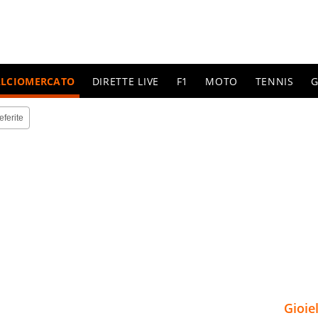
ALCIOMERCATO
DIRETTE LIVE
F1
MOTO
TENNIS
G
eferite
Gioie