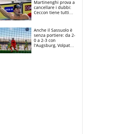
Martinenghi prova a
cancellare i dubbi:
Ceccon tiene tutti
col fiato sospeso.
Pellegrini punta su
Curtis
Anche il Sassuolo è
senza portiere: da 2-
0 a 2-3 con
l'Augsburg, Volpato
non basta, che
errori di Muric