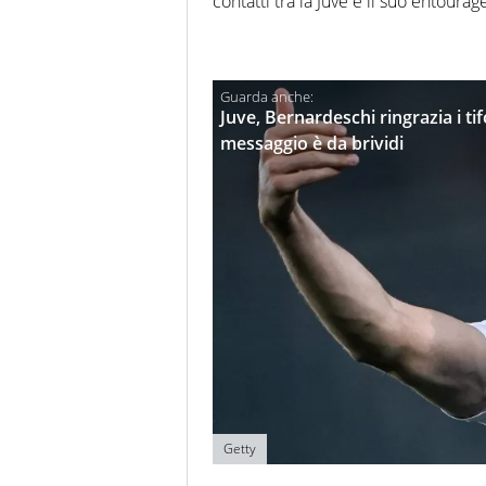
contatti tra la Juve e il suo entour
Juve, Bernardeschi ringrazia i ti
messaggio è da brividi
Getty