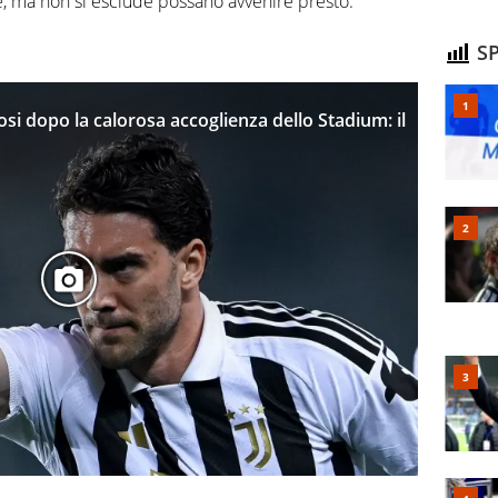
age, ma non si esclude possano avvenire presto.
SP
fosi dopo la calorosa accoglienza dello Stadium: il