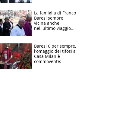
spettacolo, elicotteri
e paracadutisti
La famiglia di Franco
Baresi sempre
vicina anche
nell'ultimo viaggio,
la moglie Maura, i
figli e i suoi cari
circondati
Baresi 6 per sempre,
dall'affetto dei tifosi
l'omaggio dei tifosi a
Casa Milan è
commovente:
maglie, bandiere,
sciarpe, lacrime e
bigliettini