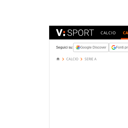
CALCIO
C
Seguici su:
Google Discover
Fonti pr
CALCIO
SERIE A