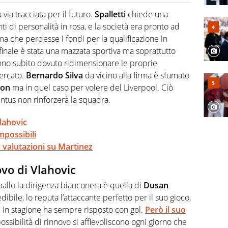
lonso, un dritto di Federer e un fade away di Kobe, il
o diverse manifestazioni sportive e non. Ama scoprire
via tracciata per il futuro.
Spalletti
chiede una
 di personalità in rosa, e la società era pronto ad
ma che perdesse i fondi per la qualificazione in
 finale è stata una mazzata sportiva ma soprattutto
no subito dovuto ridimensionare le proprie
mercato.
Bernardo Silva
da vicino alla firma è sfumato
son
ma in quel caso per volere del Liverpool. Ciò
ntus non rinforzerà la squadra.
Vlahovic
mpossibili
a: valutazioni su Martinez
ovo di Vlahovic
ballo la dirigenza bianconera è quella di
Dusan
edibile, lo reputa l’attaccante perfetto per il suo gioco,
 in stagione ha sempre risposto con gol.
Però il suo
possibilità di rinnovo si affievoliscono ogni giorno che