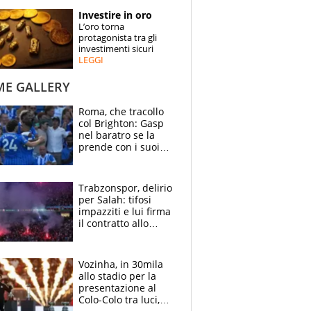
STORIE
Investire in oro
L’oro torna
SPECIALI
protagonista tra gli
investimenti sicuri
LEGGI
ESPERTI
ME GALLERY
CONTATTI
Roma, che tracollo
col Brighton: Gasp
nel baratro se la
prende con i suoi
cambiando tutti
Trabzonspor, delirio
per Salah: tifosi
impazziti e lui firma
il contratto allo
stadio
Vozinha, in 30mila
allo stadio per la
presentazione al
Colo-Colo tra luci,