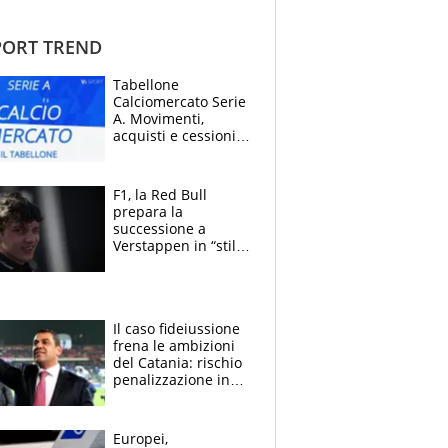
ORT TREND
Tabellone
Calciomercato Serie
A. Movimenti,
acquisti e cessioni:
estate 2026-27
F1, la Red Bull
prepara la
successione a
Verstappen in “stile
Antonelli”. Colapinto
derubato, che
attacco all’Italia
Il caso fideiussione
frena le ambizioni
del Catania: rischio
penalizzazione in
classifica, cosa
succede?
Europei,