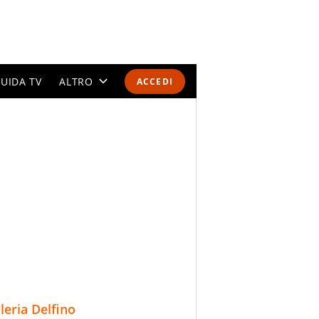
UIDA TV
ALTRO
ACCEDI
CALENDARI E CLASSIFICHE
ALTRI SPORT
MONDIALI 2026
OLIMPIADI
GOSSIP
LIFESTYLE
lleria Delfino