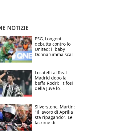
ME NOTIZIE
PSG, Longoni
debutta contro lo
United: il baby
Donnarumma scalza
Chevalier, Luis
Enrique l’ha rifatto
Locatelli al Real
Madrid dopo la
beffa Rodri: i tifosi
della Juve lo
“vendono” sui social,
cosa c’è di vero
Silverstone, Martin:
"Il lavoro di Aprilia
sta ripagando". Le
lacrime di
Bezzecchi: "Ho dato
tutto, spero di finire