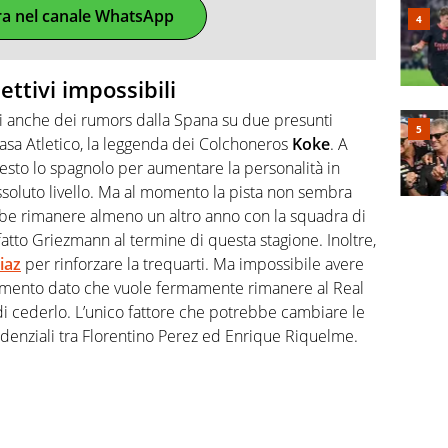
ra nel canale WhatsApp
ttivi impossibili
ati anche dei rumors dalla Spana su due presunti
 casa Atletico, la leggenda dei Colchoneros
Koke
. A
iesto lo spagnolo per aumentare la personalità in
soluto livello. Ma al momento la pista non sembra
be rimanere almeno un altro anno con la squadra di
atto Griezmann al termine di questa stagione. Inoltre,
iaz
per rinforzare la trequarti. Ma impossibile avere
 momento dato che vuole fermamente rimanere al Real
di cederlo. L’unico fattore che potrebbe cambiare le
sidenziali tra Florentino Perez ed Enrique Riquelme.