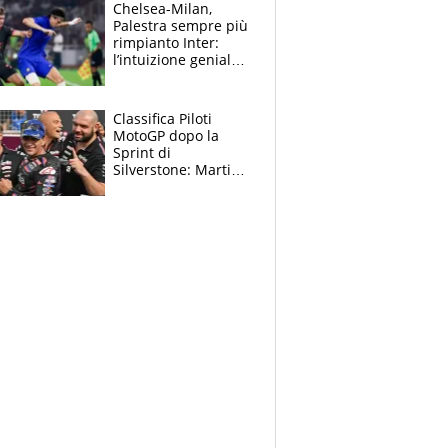
la gara domani"
Chelsea-Milan,
Palestra sempre più
rimpianto Inter:
l’intuizione geniale
di Alonso fa esultare
anche Mancini
Classifica Piloti
MotoGP dopo la
Sprint di
Silverstone: Martin
sempre più leader,
Bezzecchi supera
Marquez