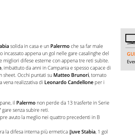
abia
solida in casa e un
Palermo
che sa far male
no incassato appena un gol nelle gare casalinghe del
GUI
e migliori difese esterne con appena tre reti subite.
Even
o
, imbattuto da anni in Campania e spesso capace di
n sheet. Occhi puntati su
Matteo Brunori
, tornato
la vena realizzativa di
Leonardo Candellone
per i
pane, il
Palermo
non perde da 13 trasferte in Serie
 gare senza subire reti.
re avuto la meglio nei quattro precedenti in B
tra la difesa interna più ermetica (
Juve Stabia
, 1 gol