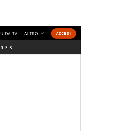
UIDA TV
ALTRO
ACCEDI
RIE B
CALENDARI E CLASSIFICHE
ALTRI SPORT
MONDIALI 2026
OLIMPIADI
GOSSIP
LIFESTYLE