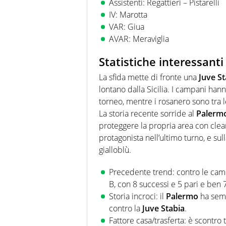
Assistenti: Regattieri – Pistarelli
IV: Marotta
VAR: Giua
AVAR: Meraviglia
Statistiche interessanti
La sfida mette di fronte una
Juve St
lontano dalla Sicilia. I campani han
torneo, mentre i rosanero sono tra l
La storia recente sorride al
Palerm
proteggere la propria area con clea
protagonista nell’ultimo turno, e sul
gialloblù.
Precedente trend: contro le cam
B, con 8 successi e 5 pari e ben 7
Storia incroci: il
Palermo
ha semp
contro la
Juve Stabia
.
Fattore casa/trasferta: è scontro 