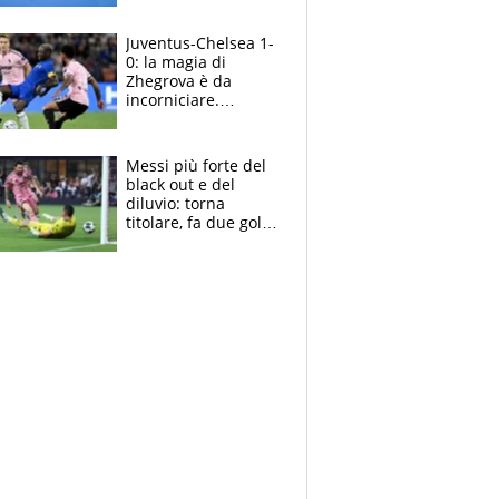
essere ripescato
Juventus-Chelsea 1-
0: la magia di
Zhegrova è da
incorniciare.
Spalletti suona il
Blues e tiene,
ancora, la porta
Messi più forte del
inviolata
black out e del
diluvio: torna
titolare, fa due gol e
un assist e trascina
l'Inter Miami, altro
che ritiro