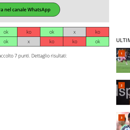
ra nel canale WhatsApp
ok
ko
ok
x
ko
ULTI
ok
x
ko
ko
ok
colto 7 punti. Dettaglio risultati: