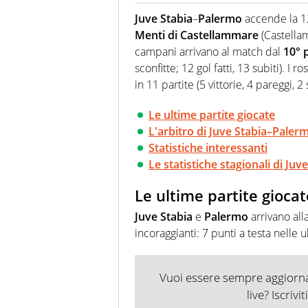
sport. Calcio, calciomercato,
Juve Stabia
–
Palermo
accende la 1
Virgilio Sport i tifosi e gli 
Menti di Castellammare
(Castellam
completa e zero faziosità. La 
esperti di sport abili sia nel 
campani arrivano al match dal
10° 
rilanciano verso la rete, sia
sconfitte; 12 gol fatti, 13 subiti). I
100% originali ed esclusivi.
in 11 partite (5 vittorie, 4 pareggi, 2 s
Le ultime partite giocate
L'arbitro di Juve Stabia–Paler
Statistiche interessanti
Le statistiche stagionali di Ju
Le ultime partite giocat
Juve Stabia
e
Palermo
arrivano all
incoraggianti: 7 punti a testa nelle 
Vuoi essere sempre aggiornat
live? Iscrivi