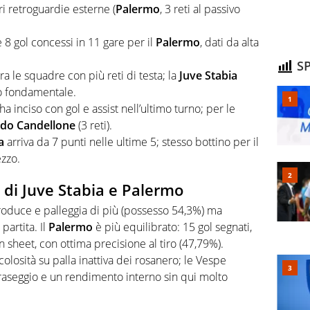
ri retroguardie esterne (
Palermo
, 3 reti al passivo
 8 gol concessi in 11 gare per il
Palermo
, dati da alta
SP
ra le squadre con più reti di testa; la
Juve Stabia
o fondamentale.
ha inciso con gol e assist nell’ultimo turno; per le
do Candellone
(3 reti).
a
arriva da 7 punti nelle ultime 5; stesso bottino per il
zzo.
i di Juve Stabia e Palermo
oduce e palleggia di più (possesso 54,3%) ma
artita. Il
Palermo
è più equilibrato: 15 gol segnati,
n sheet, con ottima precisione al tiro (47,79%).
icolosità su palla inattiva dei rosanero; le Vespe
raseggio e un rendimento interno sin qui molto