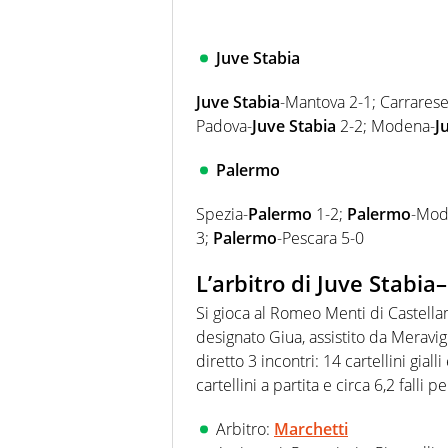
Juve Stabia
Juve Stabia
-Mantova 2-1; Carrarese
Padova-
Juve Stabia
2-2; Modena-
J
Palermo
Spezia-
Palermo
1-2;
Palermo
-Mod
3;
Palermo
-Pescara 5-0
L’arbitro di Juve Stabi
Si gioca al Romeo Menti di Castella
designato Giua, assistito da Meravi
diretto 3 incontri: 14 cartellini giall
cartellini a partita e circa 6,2 falli p
Arbitro:
Marchetti