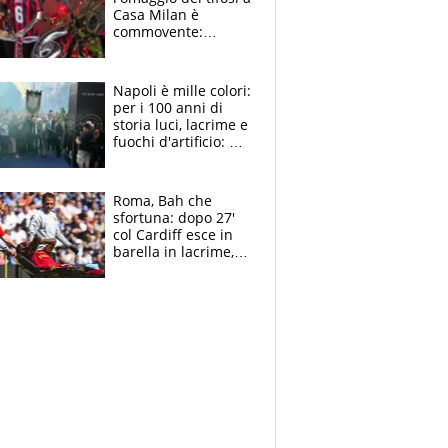
Casa Milan è
commovente:
maglie, bandiere,
sciarpe, lacrime e
bigliettini
Napoli è mille colori:
per i 100 anni di
storia luci, lacrime e
fuochi d'artificio: De
Laurentiis salta al
coro anti-Juve
Roma, Bah che
sfortuna: dopo 27'
col Cardiff esce in
barella in lacrime,
Dybala rigore da
schiaffi, i giallorossi
prendono 3 gol in
45'