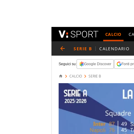
CALCIO
C
SERIE B
CALENDARIO
Seguici su:
Google Discover
Fonti pr
CALCIO
SERIE B