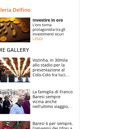
STORIE
lleria Delfino
SPECIALI
Investire in oro
L’oro torna
ESPERTI
protagonista tra gli
investimenti sicuri
LEGGI
CONTATTI
ME GALLERY
Vozinha, in 30mila
allo stadio per la
presentazione al
Colo-Colo tra luci,
spettacolo, elicotteri
e paracadutisti
La famiglia di Franco
Baresi sempre
vicina anche
nell'ultimo viaggio,
la moglie Maura, i
figli e i suoi cari
circondati
Baresi 6 per sempre,
dall'affetto dei tifosi
l'omaggio dei tifosi a