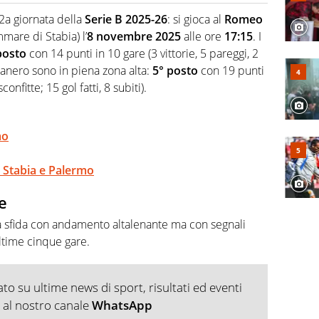
 F1, Motomondiale ma anche tennis, volley, basket: su
2a giornata della
Serie B 2025-26
: si gioca al
Romeo
appassionati sanno che troveranno sempre copertura
mare di Stabia) l’
8 novembre 2025
alle ore
17:15
. I
squadra di Virgilio Sport è formata da giornalisti ed
gioco di rimessa quando intercettano le notizie e le
posto
con 14 punti in 10 gare (3 vittorie, 5 pareggi, 2
 nella costruzione dal basso quando creano contenuti
 rosanero sono in piena zona alta:
5° posto
con 19 punti
confitte; 15 gol fatti, 8 subiti).
mo
ve Stabia e Palermo
e
a sfida con andamento altalenante ma con segnali
ultime cinque gare.
o su ultime news di sport, risultati ed eventi
ti al nostro canale
WhatsApp