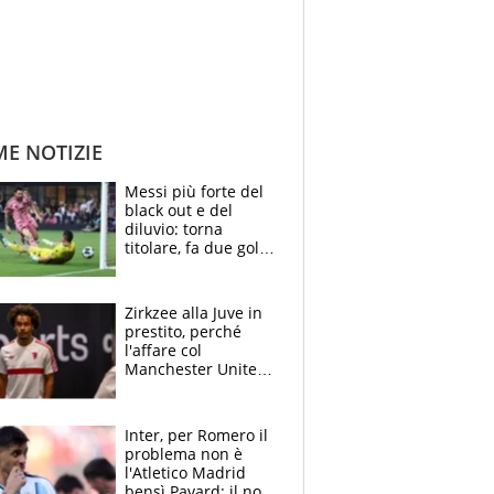
ME NOTIZIE
Messi più forte del
black out e del
diluvio: torna
titolare, fa due gol e
un assist e trascina
l'Inter Miami, altro
che ritiro
Zirkzee alla Juve in
prestito, perché
l'affare col
Manchester United
è possibile: un club
stringe per Vlahovic
Inter, per Romero il
problema non è
l'Atletico Madrid
bensì Pavard: il no