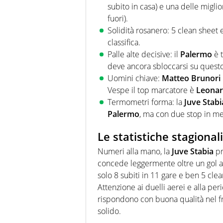
subito in casa) e una delle miglio
fuori).
Solidità rosanero: 5 clean sheet e
classifica.
Palle alte decisive: il
Palermo
è t
deve ancora sbloccarsi su quest
Uomini chiave:
Matteo Brunori
Vespe il top marcatore è
Leonar
Termometri forma: la
Juve Stabi
Palermo
, ma con due stop in me
Le statistiche stagional
Numeri alla mano, la
Juve Stabia
pr
concede leggermente oltre un gol a p
solo 8 subiti in 11 gare e ben 5 clea
Attenzione ai duelli aerei e alla per
rispondono con buona qualità nel f
solido.