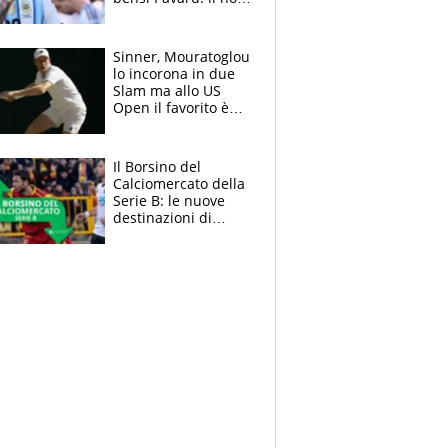
del francese
allontana l'argentino
Sinner, Mouratoglou
lo incorona in due
Slam ma allo US
Open il favorito è
Alcaraz. Laila,
passerella nel
museo
Il Borsino del
Calciomercato della
Serie B: le nuove
destinazioni di
Pittarello, Dorval e
Parigi