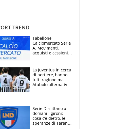
ORT TREND
Tabellone
Calciomercato Serie
A. Movimenti,
acquisti e cessioni:
estate 2026-27
La Juventus in cerca
di portiere, hanno
tutti ragione ma
Atubolo alternativa
a Vicario non regge
e la soluzione
rimane Milinkovic-
Savic
Serie D, slittano a
domani i gironi:
cosa c’è dietro, le
speranze di Taranto
e Messina, chi può