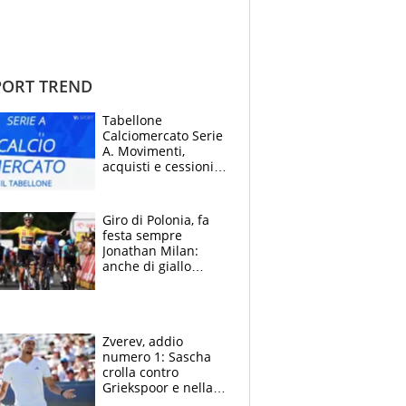
ORT TREND
Tabellone
Calciomercato Serie
A. Movimenti,
acquisti e cessioni:
estate 2026-27
Giro di Polonia, fa
festa sempre
Jonathan Milan:
anche di giallo
vestito, il friulano
non ha rivali (bene
Malucelli, terzo)
Zverev, addio
numero 1: Sascha
crolla contro
Griekspoor e nella
sfida a due con