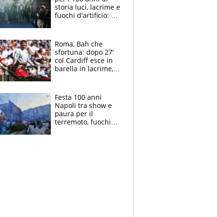
storia luci, lacrime e
fuochi d'artificio: De
Laurentiis salta al
coro anti-Juve
Roma, Bah che
sfortuna: dopo 27'
col Cardiff esce in
barella in lacrime,
Dybala rigore da
schiaffi, i giallorossi
prendono 3 gol in
Festa 100 anni
45'
Napoli tra show e
paura per il
terremoto, fuochi
d'artificio e
polemiche: andava
fermato