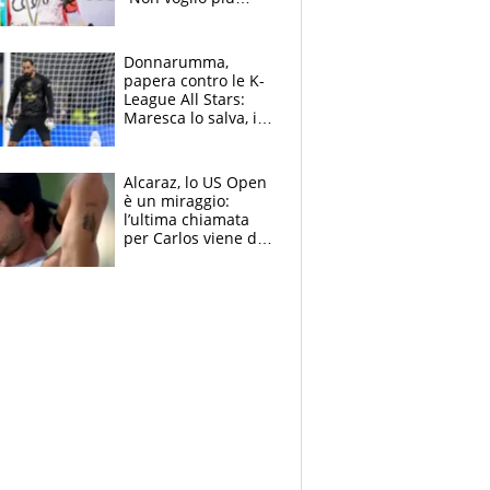
gareggiare”. Visita
decisiva per
Brignone
Donnarumma,
papera contro le K-
League All Stars:
Maresca lo salva, i
tifosi del City lo
attaccano
Alcaraz, lo US Open
è un miraggio:
l’ultima chiamata
per Carlos viene da
New York e
potrebbe
coinvolgere Serena
Williams