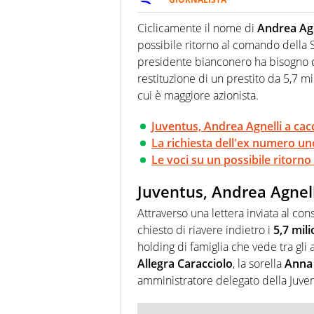
Da vent’anni in campo e sul cam
Passione smisurata per il calcio
Ciclicamente il nome di
Andrea Agn
guai a dirgli di no
possibile ritorno al comando della 
presidente bianconero ha bisogno di
restituzione di un prestito da 5,7 mi
cui è maggiore azionista.
Juventus, Andrea Agnelli a cacc
La richiesta dell'ex numero u
Le voci su un possibile ritorno
Juventus, Andrea Agnelli
Attraverso una lettera inviata al con
chiesto di riavere indietro i
5,7 mili
holding di famiglia che vede tra gli a
Allegra Caracciolo
, la sorella
Anna 
amministratore delegato della Juve