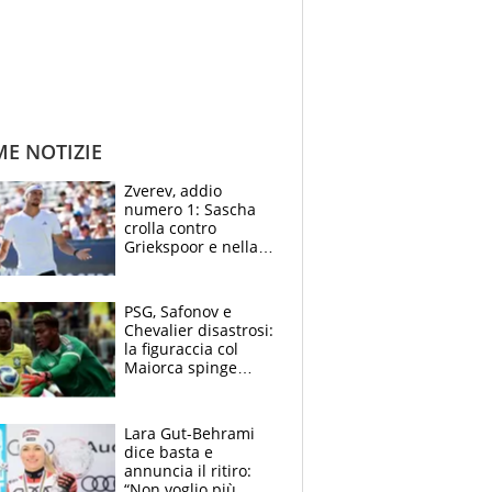
ME NOTIZIE
Zverev, addio
numero 1: Sascha
crolla contro
Griekspoor e nella
sfida a due con
Sinner si conferma
terzo. Quanti malori
PSG, Safonov e
a Montreal
Chevalier disastrosi:
la figuraccia col
Maiorca spinge
Suzuki da Luis
Enrique, Juve a
rischio beffa
Lara Gut-Behrami
dice basta e
annuncia il ritiro:
“Non voglio più