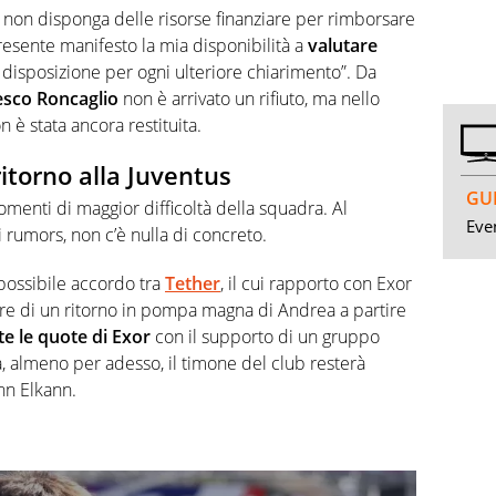
à non disponga delle risorse finanziare per rimborsare
presente manifesto la mia disponibilità a
valutare
a disposizione per ogni ulteriore chiarimento”. Da
esco Roncaglio
non è arrivato un rifiuto, ma nello
è stata ancora restituita.
ritorno alla Juventus
GUI
momenti di maggior difficoltà della squadra. Al
Even
rumors, non c’è nulla di concreto.
possibile accordo tra
Tether
, il cui rapporto con Exor
re di un ritorno in pompa magna di Andrea a partire
e le quote di Exor
con il supporto di un gruppo
a, almeno per adesso, il timone del club resterà
hn Elkann.