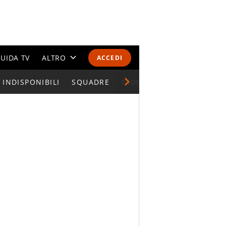
UIDA TV
ALTRO
ACCEDI
INDISPONIBILI
CALENDARI E CLASSIFICHE
SQUADRE
GIOCATORI SERIE A
ALTRI SPORT
MONDIALI 2026
OLIMPIADI
GOSSIP
LIFESTYLE