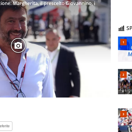
ione: Margherita, il prescelto Giovannino, i
SP
eferite