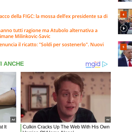
tacco della FIGC: la mossa dell’ex presidente sa di
 hanno tutti ragione ma Atubolo alternativa a
rimane Milinkovic-Savic
nuncia il ricatto: "Soldi per sostenerlo". Nuovi