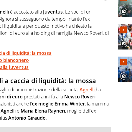
po per vivere ogni evento in tutte le sue sfaccettature.
 e per la sfera di cuoio. Il pallone è una cosa serissima,
elli
è accostato alla
Juventus
. Le voci di un
Signora si susseguono da tempo, intanto l’ex
 liquidità e per questo motivo ha chiesto la
lioni di euro alla holding di famiglia Newco Roveri, di
ia di liquidità: la mossa
no bianconero
 alla Juventus
 a caccia di liquidità: la mossa
siglio di amministrazione della società,
Agnelli
ha
oni di euro
prestati anni fa alla
Newco Roveri
,
zionisti anche l’
ex moglie Emma Winter
, la mamma
Agnelli
e
Maria Elena Rayneri
, moglie dell’ex
ntus
Antonio Giraudo
.