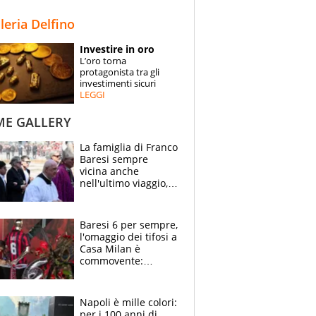
STORIE
lleria Delfino
SPECIALI
Investire in oro
L’oro torna
ESPERTI
protagonista tra gli
investimenti sicuri
LEGGI
CONTATTI
ME GALLERY
La famiglia di Franco
Baresi sempre
vicina anche
nell'ultimo viaggio,
la moglie Maura, i
figli e i suoi cari
circondati
Baresi 6 per sempre,
dall'affetto dei tifosi
l'omaggio dei tifosi a
Casa Milan è
commovente:
maglie, bandiere,
sciarpe, lacrime e
bigliettini
Napoli è mille colori:
per i 100 anni di