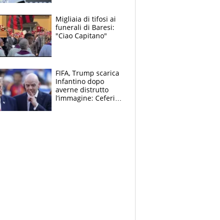
Sinner si conferma
terzo. Quanti malori
Migliaia di tifosi ai
a Montreal
funerali di Baresi:
"Ciao Capitano"
FIFA, Trump scarica
Infantino dopo
averne distrutto
l’immagine: Ceferin
sceglie la
Supercoppa per il
contrattacco