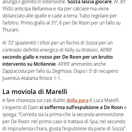
allunga il gomito in estensione.
Sozza lascia giocare
. Al 30′
Yildiz anticipa Bellanova e sta per calciare ma viene
sbilanciato alle spalle e cade a terra. Tutto regolare per
l’arbitro. Primo giallo al 31′, è per De Roon per un fallo su
Thuram.
Al 72′ spazientiti i tifosi per un fischio di Sozza per un
contrasto definito energico di Kelly su Krstovic. All’80’
secondo giallo e rosso per De Roon per un brutto
intervento su McKennie
. All’89’ ammonito anche
Zappacosta per fallo su Zegrhova. Dopo i 5′ di recupero
Juventus-Atalanta finisce 1-1.
La moviola di Marelli
A fare chiarezza sui casi dubbi
della gara
è Luca Marelli.
L’esperto di Dazn
si sofferma sull’espulsione a De Roon
e
spiega: “Corretta sia la prima che la seconda ammonizione
per De Roon: nel primo caso si trattava di Spa, nel secondo
di imprudenza chiara, giusta l’espulsione da parte di Sozza”.