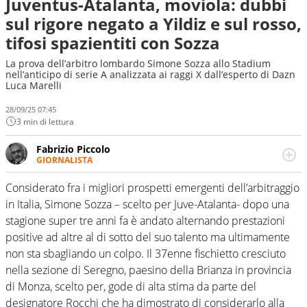
Juventus-Atalanta, moviola: dubbi
sul rigore negato a Yildiz e sul rosso,
tifosi spazientiti con Sozza
La prova dell’arbitro lombardo Simone Sozza allo Stadium
nell’anticipo di serie A analizzata ai raggi X dall’esperto di Dazn
Luca Marelli
28/09/25 07:45
3 min di lettura
Fabrizio Piccolo
GIORNALISTA
Nella sua carriera ha seguito numerose manifestazioni
sportive e collaborato con agenzie e testate. Esperienza,
Considerato fra i migliori prospetti emergenti dell’arbitraggio
competenza, conoscenza e memoria storica. Si occupa
in Italia, Simone Sozza – scelto per Juve-Atalanta- dopo una
prevalentemente di calcio
stagione super tre anni fa è andato alternando prestazioni
positive ad altre al di sotto del suo talento ma ultimamente
non sta sbagliando un colpo. Il 37enne fischietto cresciuto
nella sezione di Seregno, paesino della Brianza in provincia
di Monza, scelto per, gode di alta stima da parte del
designatore Rocchi che ha dimostrato di considerarlo alla