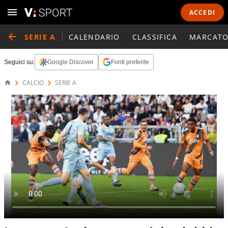
ACCEDI
SERIE A
CALENDARIO
CLASSIFICA
MARCATO
Seguici su:
Google Discover
Fonti preferite
CALCIO
SERIE A