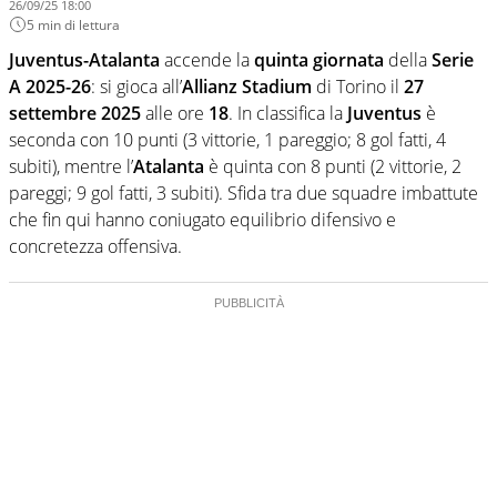
26/09/25 18:00
5 min di lettura
Juventus-Atalanta
accende la
quinta giornata
della
Serie
A 2025-26
: si gioca all’
Allianz Stadium
di Torino il
27
settembre 2025
alle ore
18
. In classifica la
Juventus
è
seconda con 10 punti (3 vittorie, 1 pareggio; 8 gol fatti, 4
subiti), mentre l’
Atalanta
è quinta con 8 punti (2 vittorie, 2
pareggi; 9 gol fatti, 3 subiti). Sfida tra due squadre imbattute
che fin qui hanno coniugato equilibrio difensivo e
concretezza offensiva.