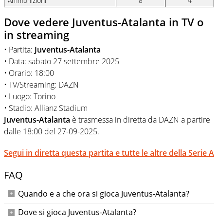
Ammonizioni
8
4
Dove vedere Juventus-Atalanta in TV o
in streaming
• Partita:
Juventus-Atalanta
• Data: sabato 27 settembre 2025
• Orario: 18:00
• TV/Streaming: DAZN
• Luogo: Torino
• Stadio: Allianz Stadium
Juventus-Atalanta
è trasmessa in diretta da DAZN a partire
dalle 18:00 del 27-09-2025.
Segui in diretta questa partita e tutte le altre della Serie A
FAQ
Quando e a che ora si gioca Juventus-Atalanta?
Sabato 27 settembre 2025 alle ore 18:00.
Dove si gioca Juventus-Atalanta?