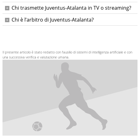
All’Allianz Stadium di Torino.
Chi trasmette Juventus-Atalanta in TV o streaming?
La partita è in diretta su DAZN.
Chi è l’arbitro di Juventus-Atalanta?
L’arbitro designato è Simone Sozza, assistenti Imperiale-
Vecchi; IV Marinelli; VAR Meraviglia; AVAR Marini.
Il presente articolo è stato redatto con l’ausilio di sistemi di intelligenza artificiale e con
una successiva verifica e valutazione umana.