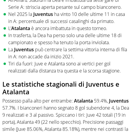
All’Allianz Stadium la Dea è imbattuta da sette gare di
Serie A: striscia aperta pesante sul campo bianconero.
Nel 2025 la
Juventus
ha vinto 10 delle ultime 11 in casa
in A: percentuale di successi casalinghi da primato.
L’
Atalanta
è ancora imbattuta in questo torneo.
In trasferta, la Dea ha perso solo una delle ultime 18 di
campionato e spesso ha tenuto la porta inviolata.
La
Juventus
può centrare la settima vittoria interna di fila
in A: non accade da inizio 2021.
Tiri da fuori: Juve e Atalanta sono ai vertici per gol
realizzati dalla distanza tra questa e la scorsa stagione.
Le statistiche stagionali di Juventus e
Atalanta
Possesso palla alto per entrambe:
Atalanta
59.4%,
Juventus
57.7%. I bianconeri hanno segnato 8 gol subendone 4, la Dea
9 realizzati e 3 al passivo. Spiccano i tiri: Juve 42 totali (19 in
porta), Atalanta 49 (22 nello specchio). Precisione passaggi
simile (Juve 85.06%, Atalanta 85.18%), mentre nei contrasti la