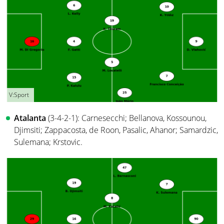
V:Sport
Atalanta
(3-4-2-1): Carnesecchi; Bellanova, Kossounou,
Djimsiti; Zappacosta, de Roon, Pasalic, Ahanor; Samardzic,
Sulemana; Krstovic.