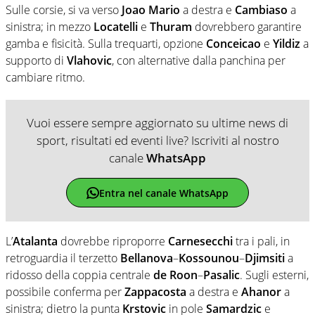
Sulle corsie, si va verso
Joao Mario
a destra e
Cambiaso
a
sinistra; in mezzo
Locatelli
e
Thuram
dovrebbero garantire
gamba e fisicità. Sulla trequarti, opzione
Conceicao
e
Yildiz
a
supporto di
Vlahovic
, con alternative dalla panchina per
cambiare ritmo.
Vuoi essere sempre aggiornato su ultime news di
sport, risultati ed eventi live? Iscriviti al nostro
canale
WhatsApp
Entra nel canale WhatsApp
L’
Atalanta
dovrebbe riproporre
Carnesecchi
tra i pali, in
retroguardia il terzetto
Bellanova
–
Kossounou
–
Djimsiti
a
ridosso della coppia centrale
de Roon
–
Pasalic
. Sugli esterni,
possibile conferma per
Zappacosta
a destra e
Ahanor
a
sinistra; dietro la punta
Krstovic
in pole
Samardzic
e