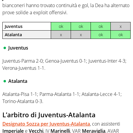
bianconeri hanno trovato continuità e gol, la Dea ha alternato
prove solide a exploit offensivi.
Juventus
ok
ok
ok
x
Atalanta
x
x
ok
ok
Juventus
Juventus-Parma 2-0; Genoa-Juventus 0-1; Juventus-Inter 4-3;
Verona-Juventus 1-1.
Atalanta
Atalanta-Pisa 1-1; Parma-Atalanta 1-1; Atalanta-Lecce 4-1;
Torino-Atalanta 0-3.
L’arbitro di Juventus-Atalanta
Designato
Sozza
per Juventus-Atalanta
, con assistenti
Imperiale
e
Vecchi
, IV
Marinelli
, VAR
Meraviglia
, AVAR