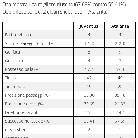
Dea mostra una migliore riuscita (67.69% contro 55.41%).
Due difese solide: 2 clean sheet Juve, 1 Atalanta.
Juventus
Atalanta
Partite giocate
4
4
Vittorie-Pareggi-Sconfitte
3-1-0
2-2-0
Gol fatti
8
9
Gol subiti
4
3
Possesso palla (%)
57.7
59.4
Tiri totali
42
49
Tiri in porta
19
22
Precisione passaggi (%)
85.06
85.18
Precisione cross (%)
30.65
24.32
Duelli a terra vinti
153
142
Successo nei tackle (%)
55.41
67.69
Clean sheet
2
1