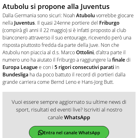
Atubolu si propone alla Juventus
Dalla Germania sono sicuri: Noah
Atubolu
vorrebbe giocare
nella
Juventus
. Il quasi 24enne portiere del
Friburgo
(compirà gli anni il 22 maggio) si è infatti proposto al club
bianconero attraverso il suo entourage, ricevendo però una
risposta piuttosto fredda da parte della Juve. Non che
Atubolu non piaccia al d.s. Marco
Ottolini
, d’altra parte il
numero uno ha aiutato il Friburgo a raggiungere la
finale
di
Europa
League
e con i
5 rigori consecutivi parati
in
Bundesliga
ha da poco battuto il record di portieri dalla
grande carriera come Bernd Leno e Hans-Jorg Butt.
Vuoi essere sempre aggiornato su ultime news di
sport, risultati ed eventi live? Iscriviti al nostro
canale
WhatsApp
Entra nel canale WhatsApp