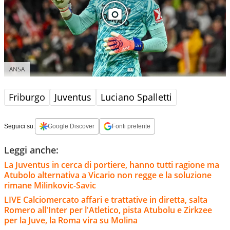
ANSA
Friburgo
Juventus
Luciano Spalletti
Seguici su:
Google Discover
Fonti preferite
Leggi anche:
La Juventus in cerca di portiere, hanno tutti ragione ma
Atubolo alternativa a Vicario non regge e la soluzione
rimane Milinkovic-Savic
LIVE Calciomercato affari e trattative in diretta, salta
Romero all'Inter per l'Atletico, pista Atubolu e Zirkzee
per la Juve, la Roma vira su Molina