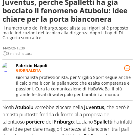
Juventus, perché Spalletti ha già
bocciato il fenomeno Atubolu: idee
chiare per la porta bianconera
Il numero uno del Friburgo, specialista sui rigori, si è proposto
ma le indicazioni del tecnico alla dirigenza dopo il flop di Di
Gregorio sono altre
14/05/26 15:30
3 min di lettura
Fabrizio Napoli
GIORNALISTA
Giornalista professionista, per Virgilio Sport segue anche
il calcio ma è con la pallanuoto che esalta competenze e
passioni. Cura la comunicazione di HaBaWaBa, il più
grande festival di waterpolo per bambini al mondo
Noah
Atubolu
vorrebbe giocare nella
Juventus
, che però è
rimasta piuttosto fredda di fronte alla proposta del
talentuoso
portiere
del
Friburgo
: Luciano
Spalletti
ha infatti
altre idee per dare maggiori certezze ai bianconeri tra i pali