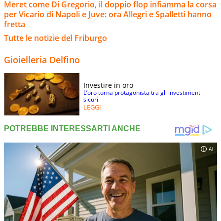
Meret come Di Gregorio, il doppio flop infiamma la corsa
per Vicario di Napoli e Juve: ora Allegri e Spalletti hanno
fretta
Tutte le notizie del Friburgo
Gioielleria Delfino
Investire in oro
L’oro torna protagonista tra gli investimenti
sicuri
LEGGI