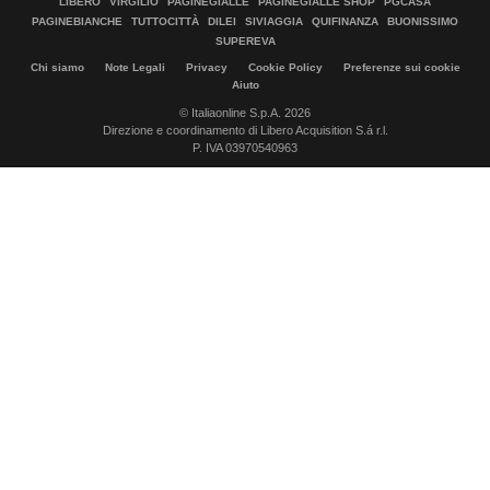
LIBERO
VIRGILIO
PAGINEGIALLE
PAGINEGIALLE SHOP
PGCASA
PAGINEBIANCHE
TUTTOCITTÀ
DILEI
SIVIAGGIA
QUIFINANZA
BUONISSIMO
SUPEREVA
Chi siamo
Note Legali
Privacy
Cookie Policy
Preferenze sui cookie
Aiuto
© Italiaonline S.p.A. 2026
Direzione e coordinamento di Libero Acquisition S.á r.l.
P. IVA 03970540963