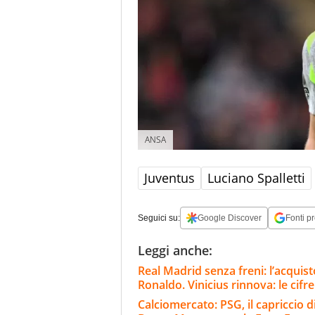
ANSA
Juventus
Luciano Spalletti
Seguici su:
Google Discover
Fonti pr
Leggi anche:
Real Madrid senza freni: l’acqui
Ronaldo. Vinicius rinnova: le cifre
Calciomercato: PSG, il capriccio di