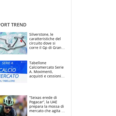
ORT TREND
Silverstone, le
caratteristiche del
circuito dove si
corre il Gp di Gran
Bretagna del
Motomondiale
Tabellone
Calciomercato Serie
A. Movimenti,
acquisti e cessioni:
estate 2026-27
“Seixas erede di
Pogacar”, la UAE
prepara la mossa di
mercato che agita la
Francia. Ciccone,