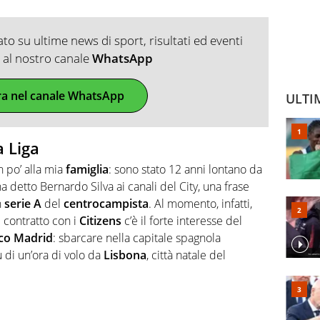
o su ultime news di sport, risultati ed eventi
ti al nostro canale
WhatsApp
ra nel canale WhatsApp
ULTI
a Liga
n po’ alla mia
famiglia
: sono stato 12 anni lontano da
ha detto Bernardo Silva ai canali del City, una frase
n
serie
A
del
centrocampista
. Al momento, infatti,
 contratto con i
Citizens
c’è il forte interesse del
ico Madrid
: sbarcare nella capitale spagnola
ù di un’ora di volo da
Lisbona
, città natale del