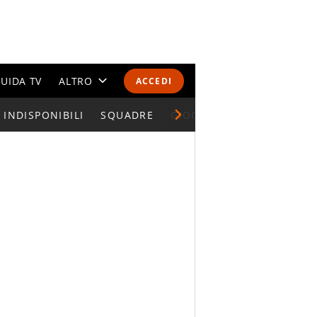
UIDA TV
ALTRO
ACCEDI
INDISPONIBILI
CALENDARI E CLASSIFICHE
SQUADRE
GIOCATORI SERIE A
ALTRI SPORT
MONDIALI 2026
OLIMPIADI
GOSSIP
LIFESTYLE