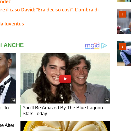
andez
re il caso David: “Era deciso così”. L’ombra di
la Juventus