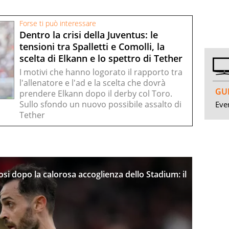
Forse ti può interessare
Dentro la crisi della Juventus: le
tensioni tra Spalletti e Comolli, la
scelta di Elkann e lo spettro di Tether
I motivi che hanno logorato il rapporto tra
l'allenatore e l'ad e la scelta che dovrà
GUI
prendere Elkann dopo il derby col Toro.
Sullo sfondo un nuovo possibile assalto di
Even
Tether
fosi dopo la calorosa accoglienza dello Stadium: il