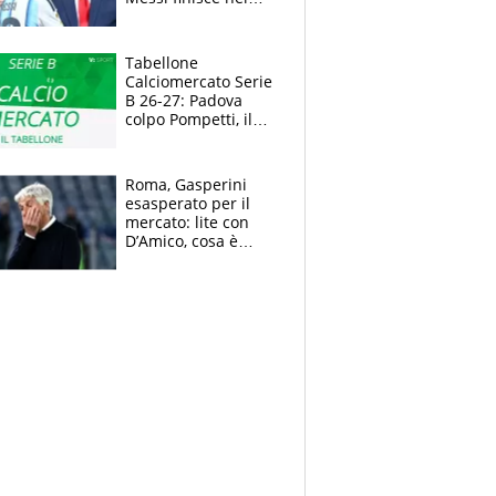
meme, la Seleccion
travolta dalle
polemiche
Tabellone
Calciomercato Serie
B 26-27: Padova
colpo Pompetti, il
Sudtirol annuncia
Bjarkason
Roma, Gasperini
esasperato per il
mercato: lite con
D’Amico, cosa è
successo dopo il flop
per Nusa