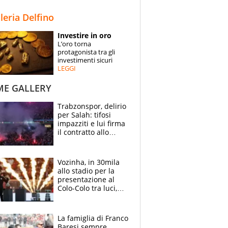
STORIE
lleria Delfino
SPECIALI
Investire in oro
L’oro torna
ESPERTI
protagonista tra gli
investimenti sicuri
LEGGI
CONTATTI
ME GALLERY
Trabzonspor, delirio
per Salah: tifosi
impazziti e lui firma
il contratto allo
stadio
Vozinha, in 30mila
allo stadio per la
presentazione al
Colo-Colo tra luci,
spettacolo, elicotteri
e paracadutisti
La famiglia di Franco
Baresi sempre