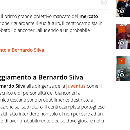
Virgilio Sport segue anche il calcio ma è con la
nze e passioni. Cura la comunicazione di HaBaWaBa, il
e il primo grande obiettivo mancato del
mercato
olo per bambini al mondo
azione riguardante il suo futuro, il centrocampista in
bato i bianconeri, alludendo a un probabile
ento a Bernardo Silva
teggiamento a Bernardo Silva
rnardo
Silva
alla dirigenza della
Juventus
come il
tecnico e di personalità dei bianconeri a
cnico toscano sono probabilmente destinate a
razione sul suo futuro, il centrocampista portoghese
fatti fatto intendere non solo di non pensare ad un
he di aver probabilmente deciso dove giocare nella