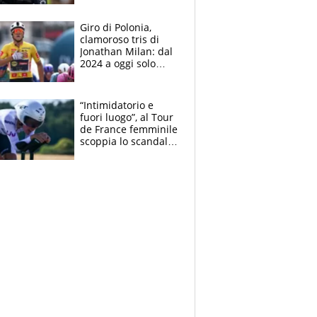
che beffa alla Vuelta
a Burgos
Giro di Polonia,
clamoroso tris di
Jonathan Milan: dal
2024 a oggi solo
Pogacar ha vinto più
di lui. Bene Romele
e Skerl
“Intimidatorio e
fuori luogo”, al Tour
de France femminile
scoppia lo scandalo:
un uomo controlla i
reggiseni delle
atlete