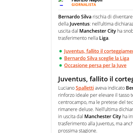
GIORNALISTA
Giornalista professionista, per 
pallanuoto che esalta compete
Bernardo Silva
rischia di diventar
più grande festival di waterp
della
Juventus
: nell’ultima dichiar
uscita dal
Manchester
City
ha snob
trasferimento nella
Liga
.
Juventus, fallito il corteggiam
Bernardo Silva sceglie la Liga
Occasione persa per la Juve
Juventus, fallito il cor
Luciano
Spalletti
aveva indicato
Be
rinforzo ideale per elevare il tasso 
centrocampo, ma le pretese del te
rimanere deluse. Nell’ultima dichia
in uscita dal
Manchester City
ha in
trasferimento alla Juventus, ma anc
prossima stagione.