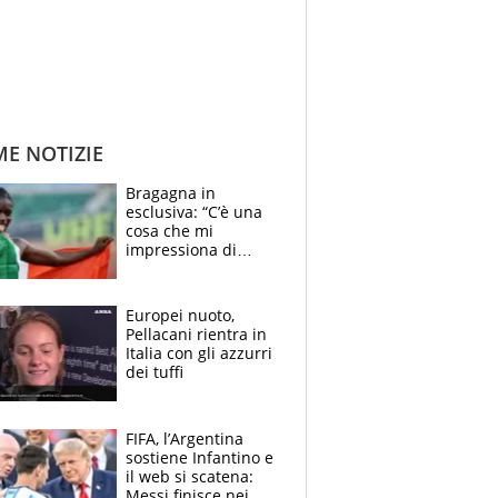
ME NOTIZIE
Bragagna in
esclusiva: “C’è una
cosa che mi
impressiona di
Doualla. Jacobs?
Ecco come è rinato”.
E svela la sorpresa
Europei nuoto,
agli Europei
Pellacani rientra in
Italia con gli azzurri
dei tuffi
FIFA, l’Argentina
sostiene Infantino e
il web si scatena:
Messi finisce nei