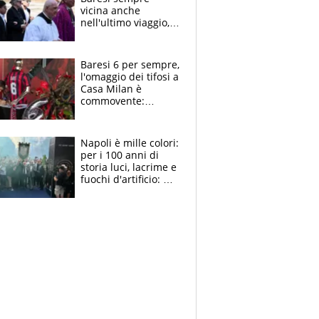
vicina anche
nell'ultimo viaggio,
la moglie Maura, i
figli e i suoi cari
circondati
Baresi 6 per sempre,
dall'affetto dei tifosi
l'omaggio dei tifosi a
Casa Milan è
commovente:
maglie, bandiere,
sciarpe, lacrime e
bigliettini
Napoli è mille colori:
per i 100 anni di
storia luci, lacrime e
fuochi d'artificio: De
Laurentiis salta al
coro anti-Juve