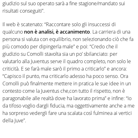
giudizio sul suo operato sarà a fine stagione/mandato sui
risultati conseguiti”.
Il web è scatenato: “Raccontare solo gli insuccessi di
qualcuno
non è analisi, è accanimento
. La carriera di una
persona si valuta con equilibrio, non selezionando ciò che fa
più comodo per dipingerla male” e poi: “Credo che il
giudizio su Comolli stavolta sia un po’ sbilanciato: per
valutarlo alla Juventus serve il quadro completo, non solo le
criticità. E se farà male sarò il primo a criticarlo” e ancora:
“Capisco il punto, ma criticarlo adesso ha poco senso. Ora
Comolli può finalmente mettere in pratica le sue idee in un
contesto come la Juventus che,con tutto il rispetto, non è
paragonabile alle realtà dove ha lavorato prima” e infine: “Io
da tifoso voglio dargli fiducia, ma oggettivamente anche a me
ha sorpreso vedergli fare una scalata così fulminea ai vertici
della Juve”.