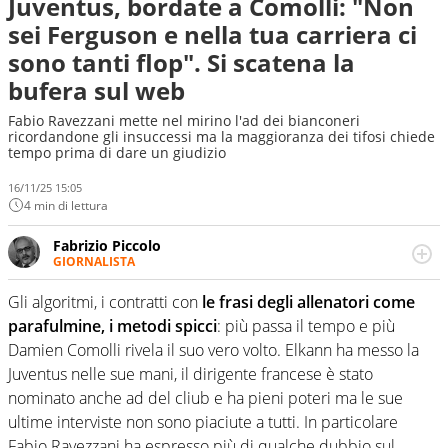
Juventus, bordate a Comolli: "Non
sei Ferguson e nella tua carriera ci
sono tanti flop". Si scatena la
bufera sul web
Fabio Ravezzani mette nel mirino l'ad dei bianconeri
ricordandone gli insuccessi ma la maggioranza dei tifosi chiede
tempo prima di dare un giudizio
16/11/25 15:05
4 min di lettura
Fabrizio Piccolo
GIORNALISTA
Nella sua carriera ha seguito numerose manifestazioni
sportive e collaborato con agenzie e testate. Esperienza,
Gli algoritmi, i contratti con
le frasi degli allenatori come
competenza, conoscenza e memoria storica. Si occupa
parafulmine, i metodi spicci
: più passa il tempo e più
prevalentemente di calcio
Damien Comolli rivela il suo vero volto. Elkann ha messo la
Juventus nelle sue mani, il dirigente francese è stato
nominato anche ad del cliub e ha pieni poteri ma le sue
ultime interviste non sono piaciute a tutti. In particolare
Fabio Ravezzani ha espresso più di qualche dubbio sul