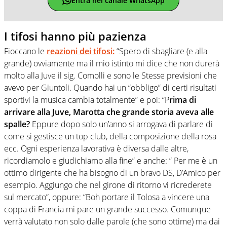
Entra nel canale WhatsApp
I tifosi hanno più pazienza
Fioccano le
reazioni dei tifosi:
“Spero di sbagliare (e alla
grande) ovviamente ma il mio istinto mi dice che non durerà
molto alla Juve il sig. Comolli e sono le Stesse previsioni che
avevo per Giuntoli. Quando hai un “obbligo” di certi risultati
sportivi la musica cambia totalmente” e poi: “P
rima di
arrivare alla Juve, Marotta che grande storia aveva alle
spalle?
Eppure dopo solo un’anno si arrogava di parlare di
come si gestisce un top club, della composizione della rosa
ecc. Ogni esperienza lavorativa è diversa dalle altre,
ricordiamolo e giudichiamo alla fine” e anche: ” Per me è un
ottimo dirigente che ha bisogno di un bravo DS, D’Amico per
esempio. Aggiungo che nel girone di ritorno vi ricrederete
sul mercato”, oppure: “Boh portare il Tolosa a vincere una
coppa di Francia mi pare un grande successo. Comunque
verrà valutato non solo dalle parole (che sono ottime) ma dai