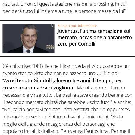
risultati. E non di questa stagione ma della prossima, in cui
deciderà tutto lui insieme a tutte le persone messe da lui”
Forse ti può interessare
Juventus, l’ultima tentazione sul
mercato, occasione a parametro
zero per Comolli
C’è chi scrive: “Difficile che Elkann veda giusto…sarebbe un
evento storico visto che non ne azzecca una….!!!” e poi:
“A
vrei tenuto Giuntoli ,almeno tre anni di tempo, per
creare una squadra ci vogliono
. Marotta ebbe il tempo
necessario e vinse tutto . Le basi le stava creando bene e con
il secondo mercato chissà che sarebbe uscito fuori” e anche:
“Nel calcio non si vince con i dati e statistiche…”, oppure: “A
mio modo di vedere è ottimo davanti ai microfoni. Molto
meglio della grande maggioranza dei personaggi che
popolano in calcio italiano. Ben venga L’autostima . Per me Il