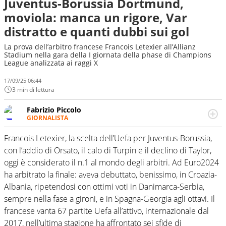
Juventus-Borussia Dortmund,
moviola: manca un rigore, Var
distratto e quanti dubbi sui gol
La prova dell’arbitro francese Francois Letexier all’Allianz
Stadium nella gara della I giornata della phase di Champions
League analizzata ai raggi X
17/09/25 06:44
3 min di lettura
Fabrizio Piccolo
GIORNALISTA
Nella sua carriera ha seguito numerose manifestazioni
sportive e collaborato con agenzie e testate. Esperienza,
Francois Letexier, la scelta dell’Uefa per Juventus-Borussia,
competenza, conoscenza e memoria storica. Si occupa
con l’addio di Orsato, il calo di Turpin e il declino di Taylor,
prevalentemente di calcio
oggi è considerato il n.1 al mondo degli arbitri. Ad Euro2024
ha arbitrato la finale: aveva debuttato, benissimo, in Croazia-
Albania, ripetendosi con ottimi voti in Danimarca-Serbia,
sempre nella fase a gironi, e in Spagna-Georgia agli ottavi. Il
francese vanta 67 partite Uefa all’attivo, internazionale dal
2017, nell’ultima stagione ha affrontato sei sfide di