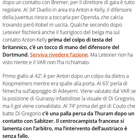
dopo un contatto con Bremer, per il direttore di gara è tutto
regolare. Al 34′ Duello in area tra Anton e Kelly, il difensore
della Juventus riesce a toccarla per Openda, che calcia
trovando però Kobel in uscita. Qualche secondo dopo
Letexier fischierà anche il fuorigioco del belga ma sul
contatto Anton-Kelly
prima del colpo di testa del
britannico, c’è un tocco di mano del difensore del
Dortmund.
Serviva rivedere l’azione
. Ma Letexier non ha
visto niente e il VAR non l’ha richiamato.
Primo giallo al 42′, è per Anton dopo un colpo da dietro a
Koopmeiners mentre era spalle alla porta. Al 65′ perla di
Nmecha sull’appoggio di Adeyemi. Viene valutato dal VAR se
la posizione di Guirassy infastidisse la visuale di Di Gregorio,
ma il gol viene convalidato. Al 74′ prima del gol di Couto che
batte Di Gregorio
c’è una palla persa da Thuram dopo un
contatto con Sabitzer. Il centrocampista francese si
lamenta con l’arbitro, ma l’intervento dell’austriaco è
senza fallo.