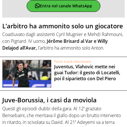
Entra nel canale WhatsApp
L’arbitro ha ammonito solo un giocatore
Coadiuvato dagli assistenti Cyril Mugnier e Mehdi Rahmouni,
con Pignard. IV uomo,
Jérôme Brisard al Var e Willy
Delajod all’Avar,
l’arbitro ha ammonito solo Anton.
Forse ti può interessare
Juventus, Vlahovic mette nei
guai Tudor: il gesto di Locatelli,
poi il siparietto con Del Piero
Juve-Borussia, i casi da moviola
Questi gli episodi dubbi della gara. Al 12′ graziato
Bensebaini, che meritava il giallo dopo un brutto intervento
in ritardo, in scivolata su David. Al 21′ Adeyemi va a terra