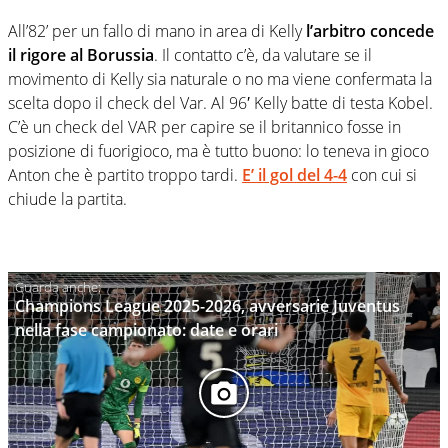
All’82’ per un fallo di mano in area di Kelly
l’arbitro concede
il rigore al Borussia
. Il contatto c’è, da valutare se il
movimento di Kelly sia naturale o no ma viene confermata la
scelta dopo il check del Var. Al 96′ Kelly batte di testa Kobel.
C’è un check del VAR per capire se il britannico fosse in
posizione di fuorigioco, ma è tutto buono: lo teneva in gioco
Anton che è partito troppo tardi.
E’ il gol del 4-4
con cui si
chiude la partita.
Champions League 2025-2026, avversarie Juventus
nella fase campionato: date e orari