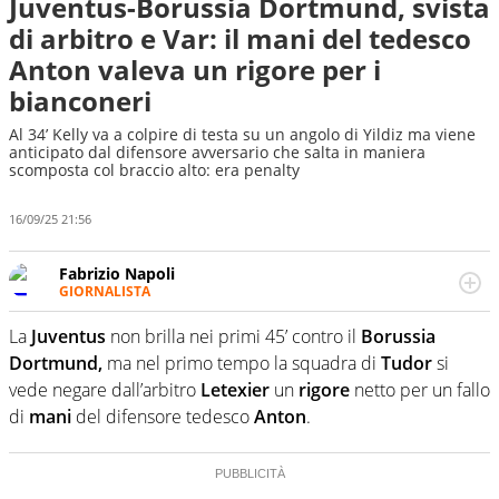
Juventus-Borussia Dortmund, svista
di arbitro e Var: il mani del tedesco
Anton valeva un rigore per i
bianconeri
Al 34’ Kelly va a colpire di testa su un angolo di Yildiz ma viene
anticipato dal difensore avversario che salta in maniera
scomposta col braccio alto: era penalty
16/09/25 21:56
Fabrizio Napoli
GIORNALISTA
Giornalista professionista, per Virgilio Sport segue anche
il calcio ma è con la pallanuoto che esalta competenze e
La
Juventus
non brilla nei primi 45’ contro il
Borussia
passioni. Cura la comunicazione di HaBaWaBa, il più
Dortmund,
ma nel primo tempo la squadra di
Tudor
si
grande festival di waterpolo per bambini al mondo
vede negare dall’arbitro
Letexier
un
rigore
netto per un fallo
di
mani
del difensore tedesco
Anton
.