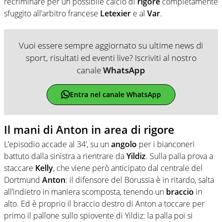
recriminare per un possibile calcio di
rigore
completamente
sfuggito all’arbitro francese
Letexier
e al
Var
.
Vuoi essere sempre aggiornato su ultime news di
sport, risultati ed eventi live? Iscriviti al nostro
canale
WhatsApp
Entra nel canale WhatsApp
Il mani di Anton in area di rigore
L’episodio accade al 34’, su un
angolo
per i bianconeri
battuto dalla sinistra a rientrare da
Yildiz
. Sulla palla prova a
staccare
Kelly
, che viene però anticipato dal centrale del
Dortmund
Anton
: il difensore del Borussia è in ritardo, salta
all’indietro in maniera scomposta, tenendo un
braccio
in
alto. Ed è proprio il braccio destro di Anton a toccare per
primo il pallone sullo spiovente di Yildiz: la palla poi si