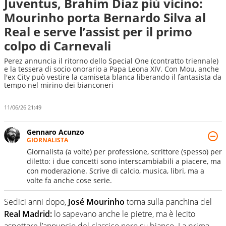
Juventus, Brahim Diaz più vicino:
Mourinho porta Bernardo Silva al
Real e serve l’assist per il primo
colpo di Carnevali
Perez annuncia il ritorno dello Special One (contratto triennale)
e la tessera di socio onorario a Papa Leona XIV. Con Mou, anche
l'ex City può vestire la camiseta blanca liberando il fantasista da
tempo nel mirino dei bianconeri
11/06/26 21:49
Gennaro Acunzo
GIORNALISTA
Giornalista (a volte) per professione, scrittore (spesso) per
diletto: i due concetti sono interscambiabili a piacere, ma
con moderazione. Scrive di calcio, musica, libri, ma a
volte fa anche cose serie.
Sedici anni dopo,
José Mourinho
torna sulla panchina del
Real Madrid:
lo sapevano anche le pietre, ma è lecito
aspettare l’annuncio del classico nero su bianco. La prima