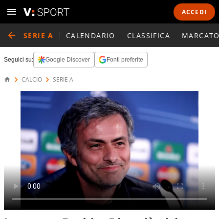
ACCEDI
SERIE A
CALENDARIO
CLASSIFICA
MARCATO
Seguici su:
Google Discover
Fonti preferite
CALCIO
SERIE A