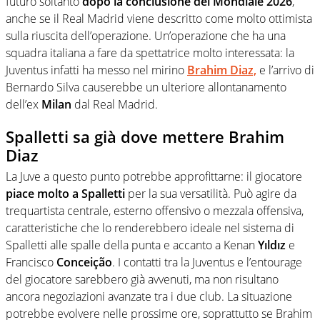
futuro soltanto
dopo la conclusione del Mondiale 2026
,
anche se il Real Madrid viene descritto come molto ottimista
sulla riuscita dell’operazione. Un’operazione che ha una
squadra italiana a fare da spettatrice molto interessata: la
Juventus infatti ha messo nel mirino
Brahim Diaz,
e l’arrivo di
Bernardo Silva causerebbe un ulteriore allontanamento
dell’ex
Milan
dal Real Madrid.
Spalletti sa già dove mettere Brahim
Diaz
La Juve a questo punto potrebbe approfittarne: il giocatore
piace molto a Spalletti
per la sua versatilità. Può agire da
trequartista centrale, esterno offensivo o mezzala offensiva,
caratteristiche che lo renderebbero ideale nel sistema di
Spalletti alle spalle della punta e accanto a Kenan
Yıldız
e
Francisco
Conceição
. I contatti tra la Juventus e l’entourage
del giocatore sarebbero già avvenuti, ma non risultano
ancora negoziazioni avanzate tra i due club. La situazione
potrebbe evolvere nelle prossime ore, soprattutto se Brahim