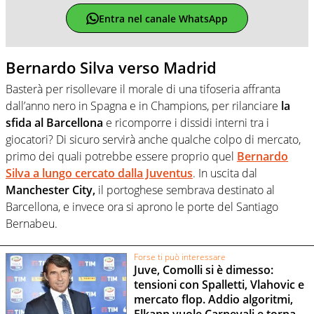
Entra nel canale WhatsApp
Bernardo Silva verso Madrid
Basterà per risollevare il morale di una tifoseria affranta
dall’anno nero in Spagna e in Champions, per rilanciare
la
sfida al Barcellona
e ricomporre i dissidi interni tra i
giocatori? Di sicuro servirà anche qualche colpo di mercato,
primo dei quali potrebbe essere proprio quel
Bernardo
Silva a lungo cercato dalla Juventus
. In uscita dal
Manchester City,
il portoghese sembrava destinato al
Barcellona, e invece ora si aprono le porte del Santiago
Bernabeu.
Forse ti può interessare
Juve, Comolli si è dimesso:
tensioni con Spalletti, Vlahovic e
mercato flop. Addio algoritmi,