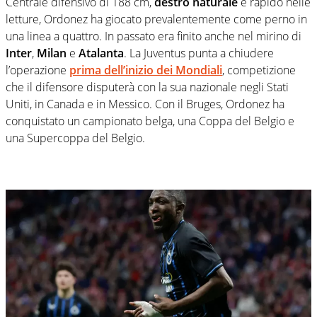
Centrale difensivo di 188 cm,
destro naturale
e rapido nelle
letture, Ordonez ha giocato prevalentemente come perno in
una linea a quattro. In passato era finito anche nel mirino di
Inter
,
Milan
e
Atalanta
. La Juventus punta a chiudere
l’operazione
prima dell’inizio dei Mondiali
, competizione
che il difensore disputerà con la sua nazionale negli Stati
Uniti, in Canada e in Messico. Con il Bruges, Ordonez ha
conquistato un campionato belga, una Coppa del Belgio e
una Supercoppa del Belgio.