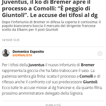
Juventus, il ko di Bremer apre il
processo a Comolli: “È peggio di
Giuntoli”. Le accuse dei tifosi al dg
Dopo l'infortunio di Bremer in difesa la coperta è cortissima: il
popolo bianconero boccia il mercato del dirigente francese
scelto da Elkann per il post Giuntoli
14/10/25 12:25
Domenico Esposito
GIORNALISTA
Da vent’anni in campo e sul campo per vivere ogni evento
in tutte le sue sfaccettature. Passione smisurata per il
Per i tifosi della
Juventus
il nuovo infortunio di
Bremer
calcio e per la sfera di cuoio. Il pallone è una cosa
rappresenta la goccia che ha fatto traboccare il vaso. La
serissima, guai a dirgli di no
pazienza sembra già finita: scatta il processo a
Comolli
e di
riflesso anche il confronto col suo predecessore
Giuntoli
.
Ecco tutte le accuse mosse al dg francese e, da quanto filtra,
prossimo amministratore delegato della Signora.