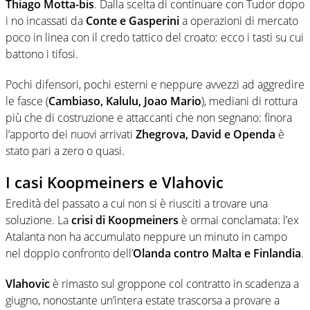
Thiago Motta-bis
. Dalla scelta di continuare con Tudor dopo
i no incassati da
Conte e Gasperini
a operazioni di mercato
poco in linea con il credo tattico del croato: ecco i tasti su cui
battono i tifosi.
Pochi difensori, pochi esterni e neppure avvezzi ad aggredire
le fasce (
Cambiaso, Kalulu, Joao Mario
), mediani di rottura
più che di costruzione e attaccanti che non segnano: finora
l’apporto dei nuovi arrivati
Zhegrova, David e Openda
è
stato pari a zero o quasi.
I casi Koopmeiners e Vlahovic
Eredità del passato a cui non si è riusciti a trovare una
soluzione. La
crisi di Koopmeiners
è ormai conclamata: l’ex
Atalanta non ha accumulato neppure un minuto in campo
nel doppio confronto dell’
Olanda contro Malta e Finlandia
.
Vlahovic
è rimasto sul groppone col contratto in scadenza a
giugno, nonostante un’intera estate trascorsa a provare a