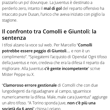
piazzarlo un po’ dovunque. La Juventus è destinato a
perderlo zero, intanto il
mal di gol
del reparto offensivo ha
intaccato pure Dusan, l’unico che aveva iniziato con piglio la
stagione.
Il confronto tra Comolli e Giuntoli: la
sentenza
I tifosi alzano la voce sul web. Per Marcello “
Comolli
potrebbe essere peggio di Giuntoli
… e non è un
complimento”. “Spiegatemi l’acquisto di Openda! Ogni tifoso
della Juventus e non, credeva che era la difesa il reparto da
migliorare. Alla Juventus
c’è gente incompetente
” scrive
Mister Peppe su X.
“
Clamoroso errore gestionale
di Comolli che con due
lungodegenti da riguadagnare al campo, sguarnisce
numericamente la difesa. Male, male cara Juventus” aggiunge
un altro tifoso. “A Torino sponda Juve,
non c’è più una
società da 6 anni
” chiosa Loriano.