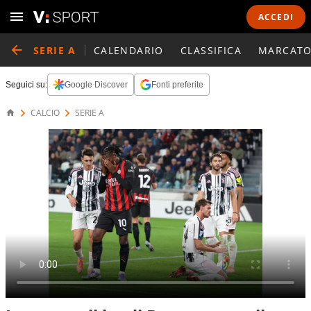
ACCEDI
SERIE A
CALENDARIO
CLASSIFICA
MARCATO
Seguici su:
Google Discover
Fonti preferite
CALCIO
SERIE A