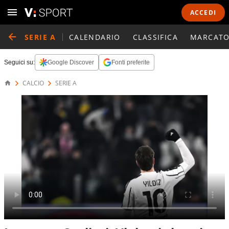
ACCEDI
SERIE A
CALENDARIO
CLASSIFICA
MARCATO
Seguici su:
Google Discover
Fonti preferite
CALCIO
SERIE A