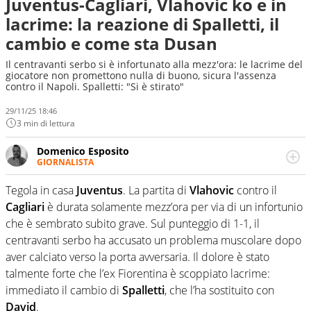
Juventus-Cagliari, Vlahovic ko e in
lacrime: la reazione di Spalletti, il
cambio e come sta Dusan
Il centravanti serbo si è infortunato alla mezz'ora: le lacrime del
giocatore non promettono nulla di buono, sicura l'assenza
contro il Napoli. Spalletti: "Si è stirato"
29/11/25 18:46
3 min di lettura
Domenico Esposito
GIORNALISTA
Da vent’anni in campo e sul campo per vivere ogni evento
in tutte le sue sfaccettature. Passione smisurata per il
Tegola in casa
Juventus
. La partita di
Vlahovic
contro il
calcio e per la sfera di cuoio. Il pallone è una cosa
Cagliari
è durata solamente mezz’ora per via di un infortunio
serissima, guai a dirgli di no
che è sembrato subito grave. Sul punteggio di 1-1, il
centravanti serbo ha accusato un problema muscolare dopo
aver calciato verso la porta avversaria. Il dolore è stato
talmente forte che l’ex Fiorentina è scoppiato lacrime:
immediato il cambio di
Spalletti
, che l’ha sostituito con
David
.