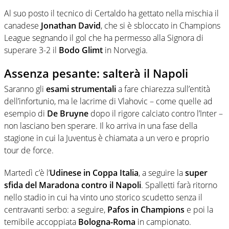
Al suo posto il tecnico di Certaldo ha gettato nella mischia il
canadese
Jonathan David
, che si è sbloccato in Champions
League segnando il gol che ha permesso alla Signora di
superare 3-2 il
Bodo Glimt
in Norvegia.
Assenza pesante: salterà il Napoli
Saranno gli
esami strumentali
a fare chiarezza sull’entità
dell’infortunio, ma le lacrime di Vlahovic – come quelle ad
esempio di
De Bruyne
dopo il rigore calciato contro l’Inter –
non lasciano ben sperare. Il ko arriva in una fase della
stagione in cui la Juventus è chiamata a un vero e proprio
tour de force.
Martedì c’è l’
Udinese in Coppa Italia
, a seguire la
super
sfida del Maradona contro il Napoli
. Spalletti farà ritorno
nello stadio in cui ha vinto uno storico scudetto senza il
centravanti serbo: a seguire,
Pafos in Champions
e poi la
temibile accoppiata
Bologna-Roma
in campionato.