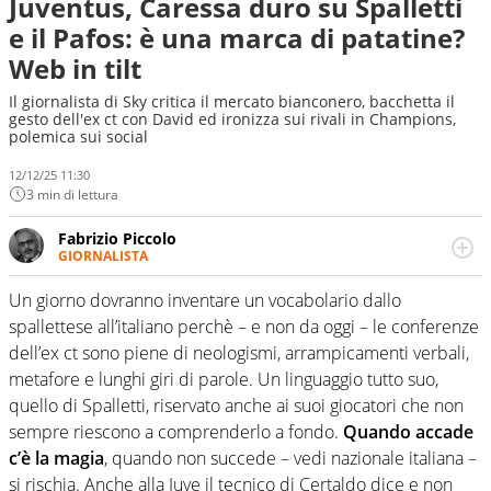
Juventus, Caressa duro su Spalletti
e il Pafos: è una marca di patatine?
Web in tilt
Il giornalista di Sky critica il mercato bianconero, bacchetta il
gesto dell'ex ct con David ed ironizza sui rivali in Champions,
polemica sui social
12/12/25 11:30
3 min di lettura
Fabrizio Piccolo
GIORNALISTA
Nella sua carriera ha seguito numerose manifestazioni
sportive e collaborato con agenzie e testate. Esperienza,
Un giorno dovranno inventare un vocabolario dallo
competenza, conoscenza e memoria storica. Si occupa
spallettese all’italiano perchè – e non da oggi – le conferenze
prevalentemente di calcio
dell’ex ct sono piene di neologismi, arrampicamenti verbali,
metafore e lunghi giri di parole. Un linguaggio tutto suo,
quello di Spalletti, riservato anche ai suoi giocatori che non
sempre riescono a comprenderlo a fondo.
Quando accade
c’è la magia
, quando non succede – vedi nazionale italiana –
si rischia. Anche alla Juve il tecnico di Certaldo dice e non