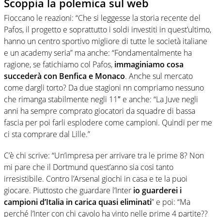
Scoppia la polemica sul web
Fioccano le reazioni: “Che si leggesse la storia recente del
Pafos, il progetto e soprattutto i soldi investiti in quest’ultimo,
hanno un centro sportivo migliore di tutte le società italiane
e un academy seria” ma anche: “Fondamentalmente ha
ragione, se fatichiamo col Pafos,
immaginiamo cosa
succederà con Benfica e Monaco
. Anche sul mercato
come dargli torto? Da due stagioni nn compriamo nessuno
che rimanga stabilmente negli 11″ e anche: “La Juve negli
anni ha sempre comprato giocatori da squadre di bassa
fascia per poi farli esplodere come campioni. Quindi per me
ci sta comprare dal Lille.”
C’è chi scrive: “Un’impresa per arrivare tra le prime 8? Non
mi pare che il Dortmund quest’anno sia cosi tanto
irresistibile. Contro l’Arsenal giochi in casa e te la puoi
giocare. Piuttosto che guardare l’Inter
io guarderei i
campioni d’Italia in carica quasi eliminati
” e poi: “Ma
perché l’Inter con chi cavolo ha vinto nelle prime 4 partite??