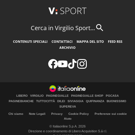
Cerca in Virgilio Sport...
CONTENUTI SPECIALI
CONTATTACI
MAPPA DEL SITO
FEED RSS
ARCHIVIO
LIBERO
VIRGILIO
PAGINEGIALLE
PAGINEGIALLE SHOP
PGCASA
PAGINEBIANCHE
TUTTOCITTÀ
DILEI
SIVIAGGIA
QUIFINANZA
BUONISSIMO
SUPEREVA
Chi siamo
Note Legali
Privacy
Cookie Policy
Preferenze sui cookie
Aiuto
© Italiaonline S.p.A. 2026
Direzione e coordinamento di Libero Acquisition S.á r.l.