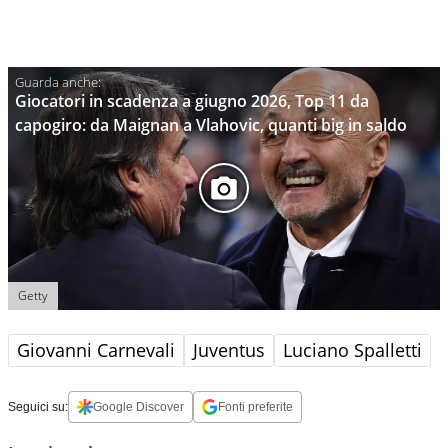
Giocatori in scadenza a giugno 2026, Top 11 da
capogiro: da Maignan a Vlahovic, quanti big in saldo
Getty
Giovanni Carnevali
Juventus
Luciano Spalletti
Seguici su:
Google Discover
Fonti preferite