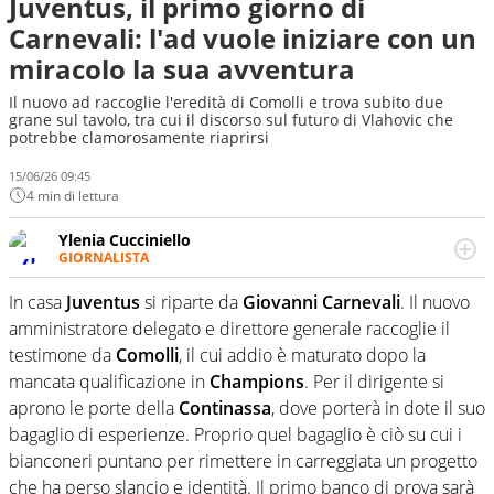
Juventus, il primo giorno di
Carnevali: l'ad vuole iniziare con un
miracolo la sua avventura
Il nuovo ad raccoglie l'eredità di Comolli e trova subito due
grane sul tavolo, tra cui il discorso sul futuro di Vlahovic che
potrebbe clamorosamente riaprirsi
15/06/26 09:45
4 min di lettura
Ylenia Cucciniello
GIORNALISTA
Appassionatissima di tutto lo sport: scrive di calcio
giocato ma non rinuncia allo sguardo sull'extra campo,
In casa
Juventus
si riparte da
Giovanni Carnevali
. Il nuovo
dove spesso si trovano risposte che il rettangolo verde
amministratore delegato e direttore generale raccoglie il
non riesce a restituire
testimone da
Comolli
, il cui addio è maturato dopo la
mancata qualificazione in
Champions
. Per il dirigente si
aprono le porte della
Continassa
, dove porterà in dote il suo
bagaglio di esperienze. Proprio quel bagaglio è ciò su cui i
bianconeri puntano per rimettere in carreggiata un progetto
che ha perso slancio e identità. Il primo banco di prova sarà