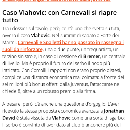
Caso Vlahovic: con Carnevali si riapre
tutto
Tra i dossier sul tavolo, però, ce n’è uno che svetta su tutti,
ovvero il caso
Vlahovic
. Nel summit di sabato a Forte dei
Marmi,
Carnevali
e
Spalletti
hanno passato in rassegna i
ruoli da rinforzare,
una o due punte, un trequartista, un
terzino sinistro e, in caso di cessione di
Bremer
, un centrale
di livello. Ma è proprio il futuro del serbo il nodo più
intricato. Con Comolli i rapporti non erano proprio distesi,
complice una distanza economica mai colmata: a fronte dei
sei milioni più bonus offerti dalla Juventus, l’attaccante ne
chiede 8, oltre a un robusto premio alla firma.
A pesare, però, c’è anche una questione d’orgoglio. L’aver
ricevuto la stessa proposta economica avanzata a
Jonathan
David
è stata vissuta da
Vlahovic
come una sorta di sgarbo:
il serbo è convinto di aver dato al club bianconere più del