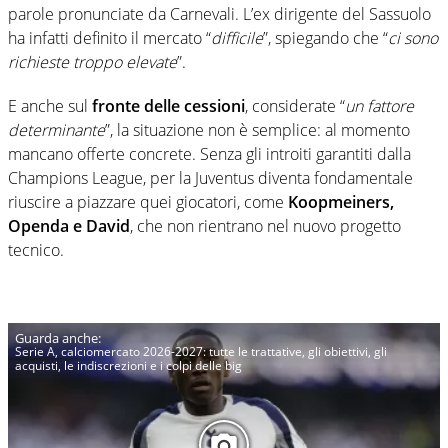
parole pronunciate da Carnevali. L’ex dirigente del Sassuolo
ha infatti definito il mercato “
difficile
”, spiegando che “
ci sono
richieste troppo elevate
”.
E anche sul
fronte delle cessioni
, considerate “
un fattore
determinante
”, la situazione non è semplice: al momento
mancano offerte concrete. Senza gli introiti garantiti dalla
Champions League, per la Juventus diventa fondamentale
riuscire a piazzare quei giocatori, come
Koopmeiners,
Openda e David
, che non rientrano nel nuovo progetto
tecnico.
Serie A, calciomercato 2026-2027: tutte le trattative, gli obiettivi, gli
acquisti, le indiscrezioni e i colpi delle big