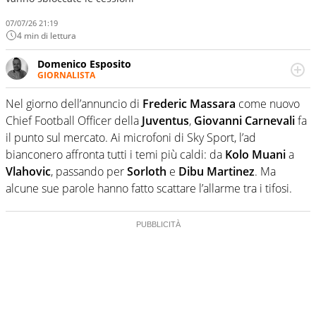
07/07/26 21:19
4 min di lettura
Domenico Esposito
GIORNALISTA
Da vent’anni in campo e sul campo per vivere ogni evento
in tutte le sue sfaccettature. Passione smisurata per il
Nel giorno dell’annuncio di
Frederic Massara
come nuovo
calcio e per la sfera di cuoio. Il pallone è una cosa
Chief Football Officer della
Juventus
,
Giovanni Carnevali
fa
serissima, guai a dirgli di no
il punto sul mercato. Ai microfoni di Sky Sport, l’ad
bianconero affronta tutti i temi più caldi: da
Kolo Muani
a
Vlahovic
, passando per
Sorloth
e
Dibu Martinez
. Ma
alcune sue parole hanno fatto scattare l’allarme tra i tifosi.