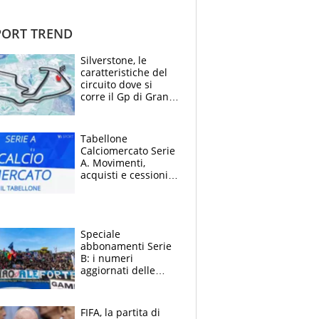
ORT TREND
Silverstone, le
caratteristiche del
circuito dove si
corre il Gp di Gran
Bretagna del
Motomondiale
Tabellone
Calciomercato Serie
A. Movimenti,
acquisti e cessioni:
estate 2026-27
Speciale
abbonamenti Serie
B: i numeri
aggiornati delle
venti squadre
cadette
FIFA, la partita di