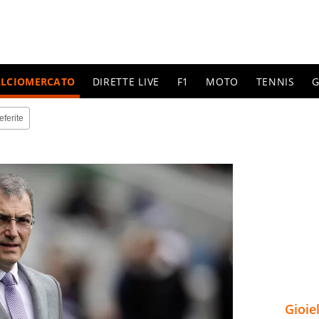
ALCIOMERCATO
DIRETTE LIVE
F1
MOTO
TENNIS
G
eferite
Gioie