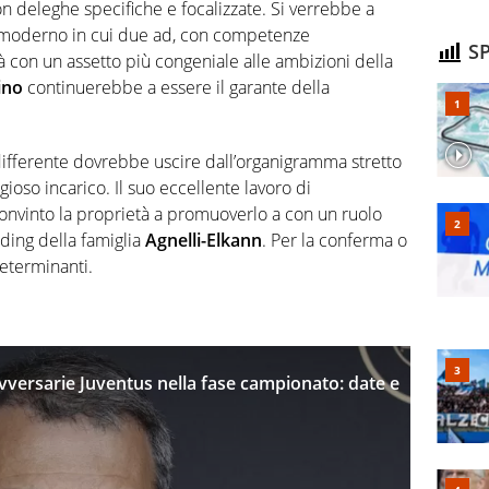
on deleghe specifiche e focalizzate. Si verrebbe a
oderno in cui due ad, con competenze
SP
con un assetto più congeniale alle ambizioni della
ino
continuerebbe a essere il garante della
 differente dovrebbe uscire dall’organigramma stretto
ioso incarico. Il suo eccellente lavoro di
onvinto la proprietà a promuoverlo a con un ruolo
olding della famiglia
Agnelli-Elkann
. Per la conferma o
eterminanti.
versarie Juventus nella fase campionato: date e