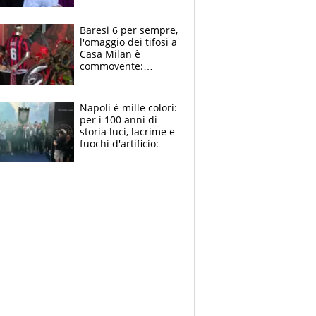
la moglie Maura, i
figli e i suoi cari
circondati
Baresi 6 per sempre,
dall'affetto dei tifosi
l'omaggio dei tifosi a
Casa Milan è
commovente:
maglie, bandiere,
sciarpe, lacrime e
bigliettini
Napoli è mille colori:
per i 100 anni di
storia luci, lacrime e
fuochi d'artificio: De
Laurentiis salta al
coro anti-Juve