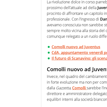
soprattutto di calcio, di sport
La rivoluzione dolce in corso parre
nell'ambito della creazione di 
prossimo dell’attuale ad della
Juve
ruolo di libero. Cura una classi
procinto di affrontare un capitolo i
professionale. Con l’ingresso di
Dam
avevamo conosciuta non sarebbe sta
sempre molto vicina alla storia del
comunque relegato a un ruolo differe
Comolli nuovo ad Juventus
CdA, appuntamento venerdì p
Il futuro di Scanavino: gli scena
Comolli nuovo ad Juven
Invece, nel quadro del cambiamento 
in forte evoluzione ma non per co
dalla
Gazzetta
,
Comolli
sarebbe l’in
direttore e amministratore delegato
equilibri interni alla società bian