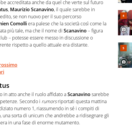
 e dei suoi protagonisti, concedendosi innocenti evasioni
bbe accreditata anche da quel che verte sul futuro
format. Un tempo ala destra, oggi si sente a suo agio nel
ntus
,
Maurizio Scanavino
, il quale sarebbe in
fica riservata dei migliori 5 calciatori di sempre.
nedito, se non nuovo per il suo percorso
ien Comolli
era palese che la società così come la
ta più tale, ma che il nome di
Scanavino
– figura
 club – potesse essere messo in discussione o
nte rispetto a quello attuale era distante.
rossimo
ri
tus
in atto anche il ruolo affidato a
Scanavino
sarebbe
mpetenze. Secondo i
rumors
riportati questa mattina
diziato numero 1, riassumendo in sé i compiti di
, una sorta di unicum che andrebbe a ridisegnare gli
conera in una fase di enorme mutamento.