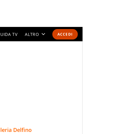
UIDA TV
ALTRO
ACCEDI
CALENDARI E CLASSIFICHE
ALTRI SPORT
MONDIALI 2026
OLIMPIADI
GOSSIP
LIFESTYLE
lleria Delfino