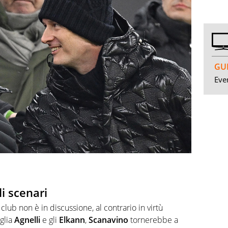
GUI
Even
li scenari
club non è in discussione, al contrario in virtù
iglia
Agnelli
e gli
Elkann
,
Scanavino
tornerebbe a