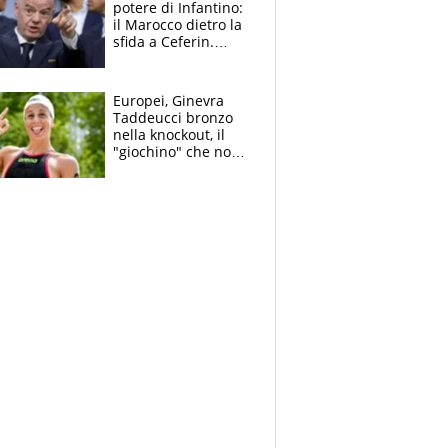
potere di Infantino:
il Marocco dietro la
sfida a Ceferin.
Scontro sul
Mondiale a 64
squadre, l’ira di Figo
Europei, Ginevra
Taddeucci bronzo
nella knockout, il
"giochino" che non
le piace: "La Senna?
Oggi era pulita"