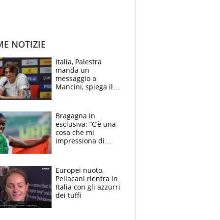
ME NOTIZIE
Italia, Palestra
manda un
messaggio a
Mancini, spiega il
motivo del no
all’Inter e lancia
l'alleanza con
Bragagna in
Donnarumma
esclusiva: “C’è una
cosa che mi
impressiona di
Doualla. Jacobs?
Ecco come è rinato”.
E svela la sorpresa
Europei nuoto,
agli Europei
Pellacani rientra in
Italia con gli azzurri
dei tuffi