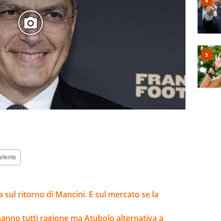
eferite
a sul ritorno di Mancini. E sul mercato se la
 hanno tutti ragione ma Atubolo alternativa a