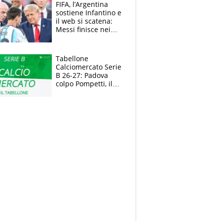
FIFA, l’Argentina
sostiene Infantino e
il web si scatena:
Messi finisce nei
meme, la Seleccion
travolta dalle
polemiche
Tabellone
Calciomercato Serie
B 26-27: Padova
colpo Pompetti, il
Sudtirol annuncia
Bjarkason