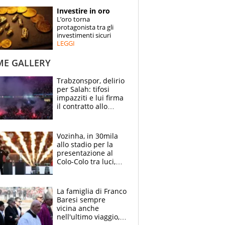
STORIE
Investire in oro
L’oro torna
SPECIALI
protagonista tra gli
investimenti sicuri
LEGGI
ESPERTI
ME GALLERY
CONTATTI
Trabzonspor, delirio
per Salah: tifosi
impazziti e lui firma
il contratto allo
stadio
Vozinha, in 30mila
allo stadio per la
presentazione al
Colo-Colo tra luci,
spettacolo, elicotteri
e paracadutisti
La famiglia di Franco
Baresi sempre
vicina anche
nell'ultimo viaggio,