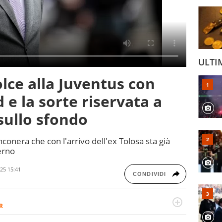
ULTI
olce alla Juventus con
 e la sorte riservata a
sullo sfondo
conera che con l'arrivo dell'ex Tolosa sta già
erno
25 15:41
CONDIVIDI
R
2007, scrive per curiosità personale e necessità: