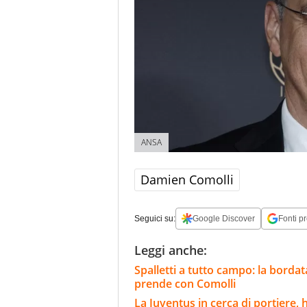
ANSA
Damien Comolli
Seguici su:
Google Discover
Fonti pr
Leggi anche:
Spalletti a tutto campo: la bordat
prende con Comolli
La Juventus in cerca di portiere,