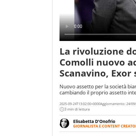
La rivoluzione d
Comolli nuovo ad
Scanavino, Exor 
Nuovo assetto per la società bian
cambiando il proprio assetto int
2025-09-24T13:02:00+0000
Aggiornamento:
24/09/
3 min di lettura
Elisabetta D'Onofrio
GIORNALISTA E CONTENT CREATO
Giornalista professionista dal 