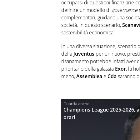
occuparsi di questioni finanziarie c
definire un modello di
governance
m
complementari, guidano una società 
società. In questo scenario,
Scanav
sostenibilità economica.
In una diversa situazione, scenario
della
Juventus
per un nuovo, prestig
risanamento potrebbe infatti aver c
prioritario della galassia
Exor
, la h
meno,
Assemblea
e
Cda
saranno d
Champions League 2025-2026, av
orari