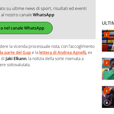
o su ultime news di sport, risultati ed eventi
ti al nostro canale
WhatsApp
ULTI
ra nel canale WhatsApp
udere la vicenda processuale nota, con l’accoglimento
a parte del
Gup
e la
lettera di
Andrea Agnelli
,
ex
 di
Jaki Elkann
, la notizia della sorte riservata a
re sottovalutata.