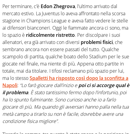
Per terminare, c’è
Edon Zhegrova
, l’ultimo arrivato dal
mercato estivo. La Juventus lo aveva affrontato nella scorsa
stagione in Champions League e aveva fatto vedere le stelle
ai difensori bianconeri. Oggi le fiammate ancora ci sono, ma
lo spazio è
ridicolmente ristretto
. Per discolpare i suoi
allenatori, era già arrivato con diversi
problemi fisici
, che
sembrano ancora non essere passati del tutto. Qualche
scampolo di partita, qualche boato dello Stadium per le sue
giocate nel finale, ma niente di più. Appena otto partite in
totale, mai da titolare. I tifosi reclamano più spazio per lui,
ma lo stesso
Spalletti ha risposto così dopo la sconfitta a
Napoli
:
“Lo farò giocare dall’inizio e
poi ci si accorge qual è
il problema
. È stato tantissimo fermo dopo l’infortunio, poi
ha lo spunto fulminante. Sono curioso anche io a farlo
giocare di più. Ma quando gli avversari hanno palla nella tua
metà campo a tirarlo su non è facile, dovrebbe avere una
condizione fisica migliore”.