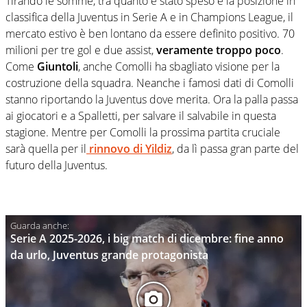
Tirando le somme, tra quanto è stato speso e la posizione in
classifica della Juventus in Serie A e in Champions League, il
mercato estivo è ben lontano da essere definito positivo. 70
milioni per tre gol e due assist,
veramente troppo poco
.
Come
Giuntoli
, anche Comolli ha sbagliato visione per la
costruzione della squadra. Neanche i famosi dati di Comolli
stanno riportando la Juventus dove merita. Ora la palla passa
ai giocatori e a Spalletti, per salvare il salvabile in questa
stagione. Mentre per Comolli la prossima partita cruciale
sarà quella per il
rinnovo di Yildiz
, da lì passa gran parte del
futuro della Juventus.
Serie A 2025-2026, i big match di dicembre: fine anno
da urlo, Juventus grande protagonista