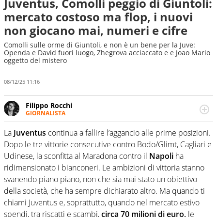
Juventus, Comolli peggio di Giuntoli:
mercato costoso ma flop, i nuovi
non giocano mai, numeri e cifre
Comolli sulle orme di Giuntoli, e non è un bene per la Juve:
Openda e David fuori luogo, Zhegrova acciaccato e e Joao Mario
oggetto del mistero
08/12/25 11:16
Filippo Rocchi
GIORNALISTA
Cresciuto tra una staccata di Alonso, un dritto di Federer
e un fade away di Kobe, il calcio ha la meglio. Ha seguito
La
Juventus
continua a fallire l’aggancio alle prime posizioni.
diverse manifestazioni sportive e non. Ama scoprire
Dopo le tre vittorie consecutive contro Bodo/Glimt, Cagliari e
nuove storie e raccontarle.
Udinese, la sconfitta al Maradona contro il
Napoli
ha
ridimensionato i bianconeri. Le ambizioni di vittoria stanno
svanendo piano piano, non che sia mai stato un obiettivo
della società, che ha sempre dichiarato altro. Ma quando ti
chiami Juventus e, soprattutto, quando nel mercato estivo
spendi, tra riscatti e scambi,
circa 70 milioni di euro,
le