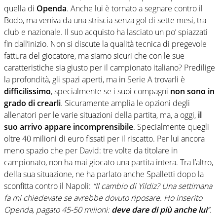
quella di
Openda
. Anche lui è tornato a segnare contro il
Bodo, ma veniva da una striscia senza gol di sette mesi, tra
club e nazionale. Il suo acquisto ha lasciato un po’ spiazzati
fin dall’inizio. Non si discute la qualità tecnica di pregevole
fattura del giocatore, ma siamo sicuri che con le sue
caratteristiche sia giusto per il campionato italiano? Predilige
la profondità, gli spazi aperti, ma in Serie A trovarli è
difficilissimo
, specialmente se i suoi compagni
non sono in
grado di crearli
. Sicuramente amplia le opzioni degli
allenatori per le varie situazioni della partita, ma, a oggi,
il
suo arrivo appare incomprensibile
. Specialmente quegli
oltre 40 milioni di euro fissati per il riscatto. Per lui ancora
meno spazio che per David: tre volte da titolare in
campionato, non ha mai giocato una partita intera. Tra l’altro,
della sua situazione, ne ha parlato anche Spalletti dopo la
sconfitta contro il Napoli:
“Il cambio di Yildiz? Una settimana
fa mi chiedevate se avrebbe dovuto riposare. Ho inserito
Openda, pagato 45-50 milioni:
deve dare di più anche lui
“.