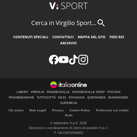
Cerca in Virgilio Sport...
CONTENUTI SPECIALI
CONTATTACI
MAPPA DEL SITO
FEED RSS
ARCHIVIO
LIBERO
VIRGILIO
PAGINEGIALLE
PAGINEGIALLE SHOP
PGCASA
PAGINEBIANCHE
TUTTOCITTÀ
DILEI
SIVIAGGIA
QUIFINANZA
BUONISSIMO
SUPEREVA
Chi siamo
Note Legali
Privacy
Cookie Policy
Preferenze sui cookie
Aiuto
© Italiaonline S.p.A. 2026
Direzione e coordinamento di Libero Acquisition S.á r.l.
P. IVA 03970540963