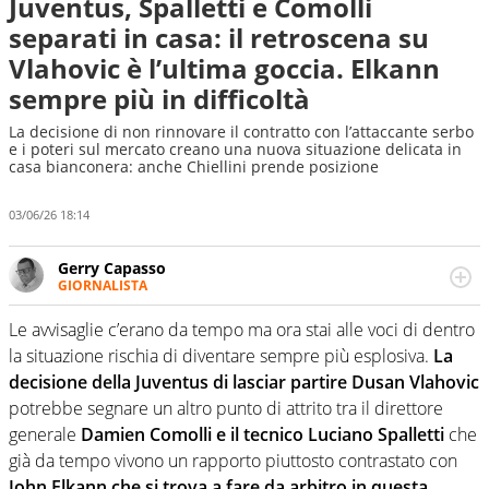
Juventus, Spalletti e Comolli
separati in casa: il retroscena su
Vlahovic è l’ultima goccia. Elkann
sempre più in difficoltà
La decisione di non rinnovare il contratto con l’attaccante serbo
e i poteri sul mercato creano una nuova situazione delicata in
casa bianconera: anche Chiellini prende posizione
03/06/26 18:14
Gerry Capasso
GIORNALISTA
Per lui gli sport americani non hanno segreti: basket,
football, baseball e la capacità innata di trovare la notizia
Le avvisaglie c’erano da tempo ma ora stai alle voci di dentro
dove altri non vedono granché
la situazione rischia di diventare sempre più esplosiva.
La
decisione della Juventus di lasciar partire Dusan Vlahovic
potrebbe segnare un altro punto di attrito tra il direttore
generale
Damien Comolli e il tecnico Luciano Spalletti
che
già da tempo vivono un rapporto piuttosto contrastato con
John Elkann che si trova a fare da arbitro in questa