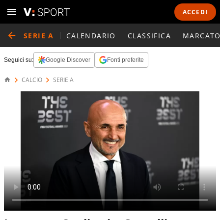
ACCEDI
SERIE A
CALENDARIO
CLASSIFICA
MARCATO
Seguici su:
Google Discover
Fonti preferite
CALCIO
SERIE A