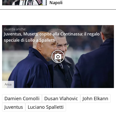
Napoli
Juventus, Musetti ospite alla Continassa: il regalo
speciale di Lollo a Spalletti
Ansa
Damien Comolli
Dusan Vlahovic
John Elkann
Juventus
Luciano Spalletti