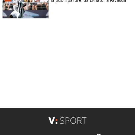
si può ripartire, da Ekhator a Favasuli