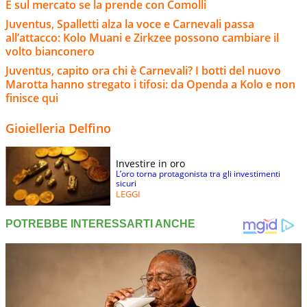
E sul mercato se la prende con Comolli
Juventus, Spalletti alza la voce e Carnevali passa
all’attacco: Kolo Muani e Zirkzee possono cambiare il
volto bianconero
Juventus, capito ora chi è Carnevali? I botti del nuovo
Marotta hanno stregato i tifosi: da Openda a Kolo e non
finisce qui
Gioielleria Delfino
Investire in oro
L’oro torna protagonista tra gli investimenti
sicuri
LEGGI