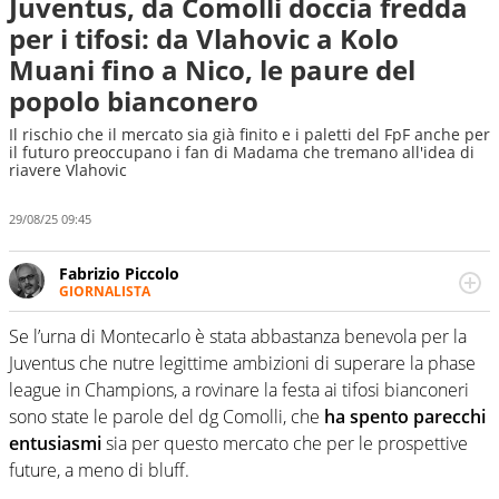
Juventus, da Comolli doccia fredda
per i tifosi: da Vlahovic a Kolo
Muani fino a Nico, le paure del
popolo bianconero
Il rischio che il mercato sia già finito e i paletti del FpF anche per
il futuro preoccupano i fan di Madama che tremano all'idea di
riavere Vlahovic
29/08/25 09:45
Fabrizio Piccolo
GIORNALISTA
Nella sua carriera ha seguito numerose manifestazioni
sportive e collaborato con agenzie e testate. Esperienza,
Se l’urna di Montecarlo è stata abbastanza benevola per la
competenza, conoscenza e memoria storica. Si occupa
Juventus che nutre legittime ambizioni di superare la phase
prevalentemente di calcio
league in Champions, a rovinare la festa ai tifosi bianconeri
sono state le parole del dg Comolli, che
ha spento parecchi
entusiasmi
sia per questo mercato che per le prospettive
future, a meno di bluff.