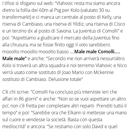
I tifosi si sfogano sul web: “Vlahovic resta ma siamo ancora
dietro la follia dei 60m al Psg per Kolo (valutato 30 su
transfermarkt) e ci manca un centrale al posto di Kelly, una
riserva di Cambiaso, una riserva di Yildiz, una riserva di Cisco
e un terzino dx al posto di Savona. La Juventus di Comolli” e
poi: “Aspettiamo a giudicare il mercato della Juventus fino
alla chiusura, ma se fosse finito oggi il voto sarebbero
mooolto mooolto mooolto basso …
Male male Comolli….
Male male”
e anche: “Secondo me non arriverà nessun’altro.
Kolo si troverà un altra squadra e noi terremo Vlahovic e Nico
verrà usato come sostituto di Joao Mario con Mckennie
sostituto di Cambiaso. Delusione totale”
C’è chi scrive: “Comolli ha concluso più interviste ieri che
affari in 86 giorni” e anche: “Non so se vuoi aspettare un altro
po’, non c’è fretta per completare altri reparti- Prenditi tutto il
tempo” e poi: “Sarebbe ora che Elkann si mettesse una mano
sul cuore e vendesse la società. Basta con questa
mediocrità” e ancora: “Se restiamo con solo David e quel