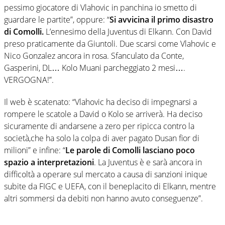
pessimo giocatore di Vlahovic in panchina io smetto di
guardare le partite”, oppure: “
Si avvicina il primo disastro
di Comolli.
L’ennesimo della Juventus di Elkann. Con David
preso praticamente da Giuntoli. Due scarsi come Vlahovic e
Nico Gonzalez ancora in rosa. Sfanculato da Conte,
Gasperini, DL… Kolo Muani parcheggiato 2 mesi….
VERGOGNA!”.
Il web è scatenato: “Vlahovic ha deciso di impegnarsi a
rompere le scatole a David o Kolo se arriverà. Ha deciso
sicuramente di andarsene a zero per ripicca contro la
società,che ha solo la colpa di aver pagato Dusan fior di
milioni” e infine: “
Le parole di Comolli lasciano poco
spazio a interpretazioni
. La Juventus è e sarà ancora in
difficoltà a operare sul mercato a causa di sanzioni inique
subite da FIGC e UEFA, con il beneplacito di Elkann, mentre
altri sommersi da debiti non hanno avuto conseguenze”.