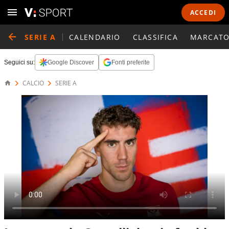
ACCEDI
SERIE A
CALENDARIO
CLASSIFICA
MARCATO
Seguici su:
Google Discover
Fonti preferite
CALCIO
SERIE A