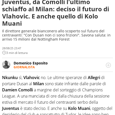
Juventus, da Comolli l'ultimo
schiaffo al Milan: deciso il futuro di
Vlahovic. E anche quello di Kolo
Muani
Il direttore generale bianconero allo scoperto sul futuro del
centravanti: "Con Dusan non ci sono frizioni". Savona saluta: in
arrivo 15 milioni dal Nottingham Forest
28/08/25 23:47
3 min di lettura
Domenico Esposito
GIORNALISTA
Da vent’anni in campo e sul campo per vivere ogni evento
in tutte le sue sfaccettature. Passione smisurata per il
Nkunku
sì,
Vlahovic
no. Le ultime speranze di
Allegri
di
calcio e per la sfera di cuoio. Il pallone è una cosa
portare Dusan al
Milan
sono state infrante dalle parole di
serissima, guai a dirgli di no
Damien Comolli
a margine del sorteggio di Champions
League. A una manciata di ore dalla chiusura della sessione
estiva di mercato il futuro del centravanti serbo della
Juventus
è stato deciso. E anche su
Kolo Muani
, oggetto del
desiderio del club e soprattutto di Tudor, le idee sono ben