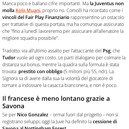
Manca poco e ballano cifre importanti. Ma
la Juventus non
molla
Kolo Muani
, proprio no. Comolli ha ricordato come i
vincoli del Fair Play Finanziario
rappresentino un ostacolo
per trattative di questa portata, ma ha comunque assicurato
che “fino a lunedì lavoreremo per assicurare all’allenatore la
migliore squadra possibile”.
Tradotto: via all’ultimo assalto per l’attaccante del
Psg
, che
Tudor
vuole ad ogni costo. Le parti dialogano per colmare la
distanza sui bonus, mentre la quadra sulla formula è stata
trovata:
prestito con obbligo
(5 milioni più 55, ndr). La
Signora sa di avere dalla sua la volontà del giocatore di
tornare a indossare la casacca bianconera, e non è poco.
Il francese è meno lontano grazie a
Savona
Se per
Nico Gonzalez
– ormai fuori dal progetto – non si
registrano sviluppi, oggi la Juve ha definito la
cessione di
Savona al Nottingham Forest
.