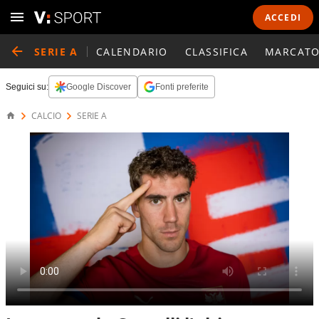
ACCEDI
SERIE A
CALENDARIO
CLASSIFICA
MARCATO
Seguici su:
Google Discover
Fonti preferite
CALCIO
SERIE A