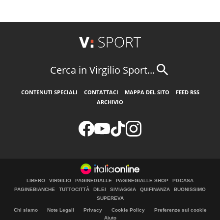
Cerca in Virgilio Sport...
CONTENUTI SPECIALI
CONTATTACI
MAPPA DEL SITO
FEED RSS
ARCHIVIO
LIBERO
VIRGILIO
PAGINEGIALLE
PAGINEGIALLE SHOP
PGCASA
PAGINEBIANCHE
TUTTOCITTÀ
DILEI
SIVIAGGIA
QUIFINANZA
BUONISSIMO
SUPEREVA
Chi siamo
Note Legali
Privacy
Cookie Policy
Preferenze sui cookie
Aiuto