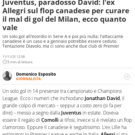
Juventus, paradosso David: l'ex
Allegri sul flop canadese per curare
il mal di gol del Milan, ecco quanto
vale
Un solo gol all'esordio in Serie A e poi più nulla: l'attaccante
canadese è un caso e a gennaio potrebbe essere ceduto.
Tentazione Diavolo, ma ci sono anche due club di Premier
11/11/25 12:58
3 min di lettura
Domenico Esposito
GIORNALISTA
Da vent’anni in campo e sul campo per vivere ogni evento
in tutte le sue sfaccettature. Passione smisurata per il
Un solo gol in 14 presenze tra campionato e Champions
calcio e per la sfera di cuoio. Il pallone è una cosa
League. Ecco i numeri che inchiodano
Jonathan David
, il
serissima, guai a dirgli di no
grande colpo di mercato – seppur a costo zero (si fa per
dire) – messo a segno dalla
Juventus
in estate. Doveva
essere il regalo di
Comolli
ai tifosi, invece si è rivelato un flop
clamoroso. Eppure il canadese è seguitissimo. L’ex Lille ha
estimatori in Premier League e anche in Italia:
Allegri
ci sta