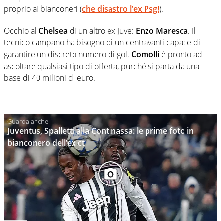
proprio ai bianconeri (
che disastro l’ex Psg!
).
Occhio al
Chelsea
di un altro ex Juve:
Enzo Maresca
. Il
tecnico campano ha bisogno di un centravanti capace di
garantire un discreto numero di gol.
Comolli
è pronto ad
ascoltare qualsiasi tipo di offerta, purché si parta da una
base di 40 milioni di euro.
Juventus, Spalletti alla Continassa: le prime foto in
bianconero dell’ex ct