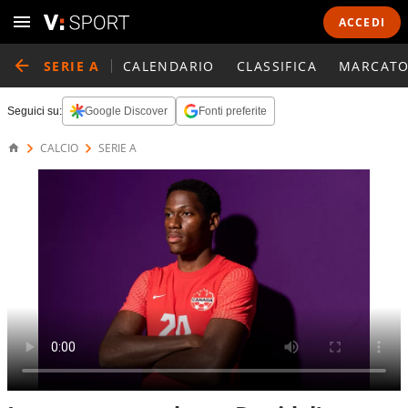
ACCEDI
SERIE A
CALENDARIO
CLASSIFICA
MARCATO
Seguici su:
Google Discover
Fonti preferite
CALCIO
SERIE A