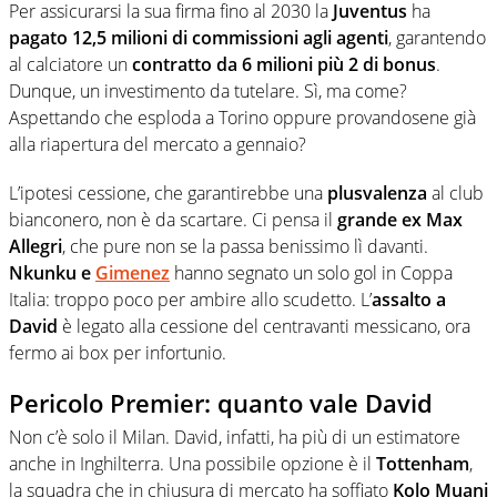
Per assicurarsi la sua firma fino al 2030 la
Juventus
ha
pagato 12,5 milioni di commissioni agli agenti
, garantendo
al calciatore un
contratto da 6 milioni più 2 di bonus
.
Dunque, un investimento da tutelare. Sì, ma come?
Aspettando che esploda a Torino oppure provandosene già
alla riapertura del mercato a gennaio?
L’ipotesi cessione, che garantirebbe una
plusvalenza
al club
bianconero, non è da scartare. Ci pensa il
grande ex Max
Allegri
, che pure non se la passa benissimo lì davanti.
Nkunku e
Gimenez
hanno segnato un solo gol in Coppa
Italia: troppo poco per ambire allo scudetto. L’
assalto a
David
è legato alla cessione del centravanti messicano, ora
fermo ai box per infortunio.
Pericolo Premier: quanto vale David
Non c’è solo il Milan. David, infatti, ha più di un estimatore
anche in Inghilterra. Una possibile opzione è il
Tottenham
,
la squadra che in chiusura di mercato ha soffiato
Kolo Muani